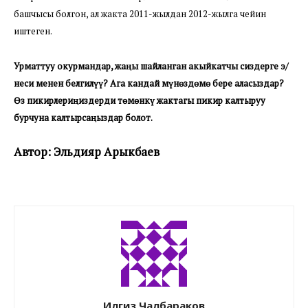
башчысы болгон, ал жакта 2011-жылдан 2012-жылга чейин
иштеген.
Урматтуу окурмандар, жаңы шайланган акыйкатчы сиздерге э/
неси менен белгилүү? Ага кандай мүнөздөмө бере аласыздар
?
Өз пикирлериңиздерди төмөнкү жактагы пикир калтыруу
бурчуна калтырсаңыздар болот
.
Автор: Эльдияр Арыкбаев
Илгиз Чалбараков