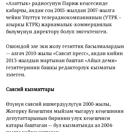
«Азаттык» радиосунун Париж кеңсесинде
кабарчы, андан соң 2005-жылдан 2007-жылга
чейин Улуттук телерадиокомпаниянын (УТРК –
азыркы КТРК) жарнамалык-коммерциялык
бөлүмүнүн директору болуп эмгектенген.
Ошондой эле эки жолу гезиттик басылмалардын
— алгач 2010-жылы «Саясат пресс», андан кийин
2013-жылдын мартынан баштап «Айыл деми»
гезиттеринин башкы редакторлук кызматын
ээлеген.
Саясий кызматтары
Өзүнүн саясий ишмердүүлүгүн 2000-жылы,
Жогорку Кеңештин мыйзам чыгаруу кеңешинин
депутаттарынын биринин улук кеңешчиси
катары баштаган — бул кызматында ал 2004-