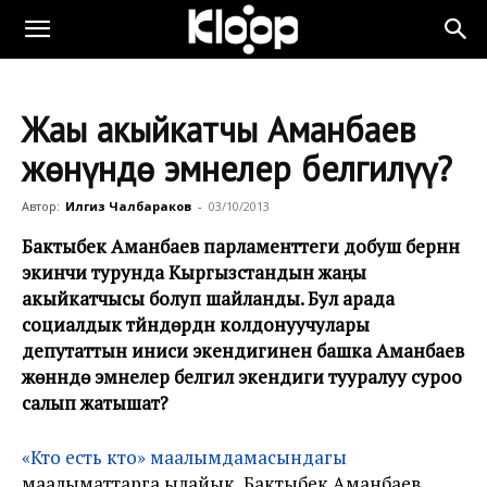
Жаңы акыйкатчы Аманбаев
жөнүндө эмнелер белгилүү?
Автор:
Илгиз Чалбараков
-
03/10/2013
Бактыбек Аманбаев парламенттеги добуш берүүнүн
экинчи турунда Кыргызстандын жаңы
акыйкатчысы болуп шайланды. Бул арада
социалдык түйүндөрдүн колдонуучулары
депутаттын иниси экендигинен башка Аманбаев
жөнүндө эмнелер белгилүү экендиги тууралуу суроо
салып жатышат?
«Кто есть кто» маалымдамасындагы
маалыматтарга ылайык, Бактыбек Аманбаев