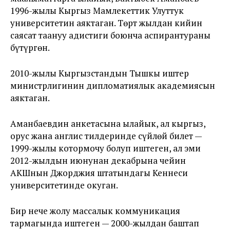
1996-жылы Кыргыз Мамлекеттик Улуттук
университетин аяктаган. Төрт жылдан кийин
саясат таануу адистиги боюнча аспирантураны
бүтүргөн.
2010-жылы Кыргызстандын Тышкы иштер
министрлигинин дипломатиялык академиясын
аяктаган.
Аманбаевдин анкетасына ылайык, ал кыргыз,
орус жана англис тилдеринде сүйлөй билет —
1999-жылы котормочу болуп иштеген, ал эми
2012-жылдын июнунан декабрына чейин
АКШнын Джорджия штатындагы Кеннеси
университетинде окуган.
Бир нече жолу массалык коммуникация
тармагында иштеген — 2000-жылдан баштап