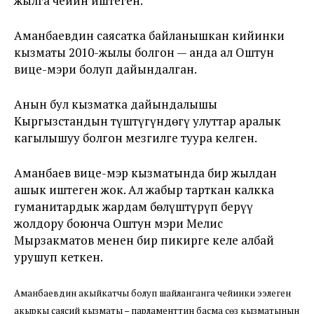
жылга чейин иштеген.
Аманбаевдин саясатка байланышкан кийинки
кызматы 2010-жылы болгон — анда ал Оштун
вице-мэри болуп дайындалган.
Анын бул кызматка дайындалышы
Кыргызстандын түштүгүндөгү улуттар аралык
кагылышуу болгон мезгилге туура келген.
Аманбаев вице-мэр кызматында бир жылдан
ашык иштеген жок. Ал жабыр тарткан калкка
гуманитардык жардам бөлүштүрүп берүү
жолдору боюнча Оштун мэри Мелис
Мырзакматов менен бир пикирге келе албай
урушуп кеткен.
Аманбаевдин акыйкатчы болуп шайланганга чейинки ээлеген
акыркы саясий кызматы – парламенттин басма сөз кызматынын