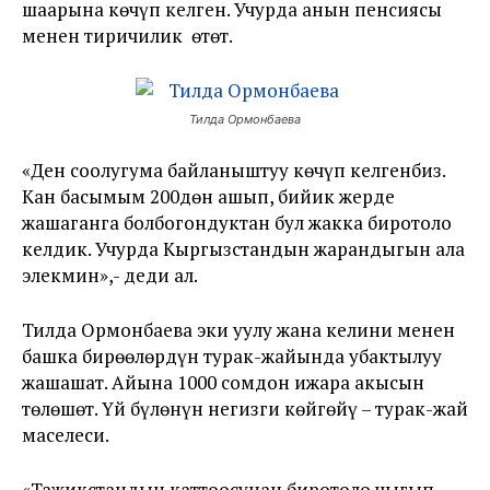
шаарына көчүп келген. Учурда анын пенсиясы
менен тиричилик өтөт.
Тилда Ормонбаева
«Ден соолугума байланыштуу көчүп келгенбиз.
Кан басымым 200дөн ашып, бийик жерде
жашаганга болбогондуктан бул жакка биротоло
келдик. Учурда Кыргызстандын жарандыгын ала
элекмин»,- деди ал.
Тилда Ормонбаева эки уулу жана келини менен
башка бирөөлөрдүн турак-жайында убактылуу
жашашат. Айына 1000 сомдон ижара акысын
төлөшөт. Үй бүлөнүн негизги көйгөйү – турак-жай
маселеси.
«Тажикстандын каттоосунан биротоло чыгып