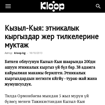
Кызыл-Кыя: этникалык
кыргыздар жер тилкелерине
муктаж
Автор:
kloop.kg
-
18/10/2013
Баткен облусунун Кызыл-Кыя шаарында 200дөн
ашуун этникалык кыргыз үй бүлө бар. 38 адамга
кайрылман макамы берилген. Этникалык
кыргыздардын негизги көйгөйү - турак-жай жана
жумушсуздук.
Тилда Ормонбаева мындан 5 жыл мурун үй
бүлөсү менен Тажикистандан Кызыл-Кыя