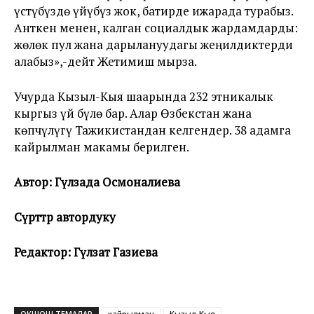
үстүбүздө үйүбүз жок, батирде ижарада турабыз.
Анткен менен, калган социалдык жардамдарды:
жөлөк пул жана дарылануудагы жеӊилдиктерди
алабыз»,-дейт Жетимиш мырза.
Учурда Кызыл-Кыя шаарында 232 этникалык
кыргыз үй бүлө бар. Алар Өзбекстан жана
көпчүлүгү Тажикистандан келгендер. 38 адамга
кайрылман макамы берилген.
Автор: Гүлзада Осмоналиева
Сүрөттөр автордуку
Редактор: Гүлзат Газиева
ОКШОШ ТЕМАЛАР
кайрылман
Кызыл-Кыя