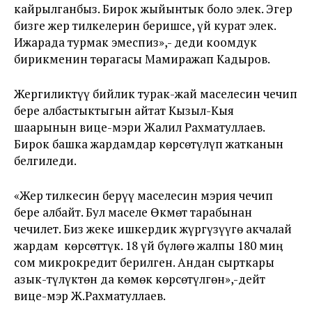
кайрылганбыз. Бирок жыйынтык боло элек. Эгер
бизге жер тилкелерин беришсе, үй курат элек.
Ижарада турмак эмеспиз»,- деди коомдук
бирикменин төрагасы Мамиражап Кадыров.
Жергиликтүү бийлик турак-жай маселесин чечип
бере албастыктыгын айтат Кызыл-Кыя
шаарынын вице-мэри Жалил Рахматуллаев.
Бирок башка жардамдар көрсөтүлүп жатканын
белгиледи.
«Жер тилкесин берүү маселесин мэрия чечип
бере албайт. Бул маселе Өкмөт тарабынан
чечилет. Биз жеке ишкердик жүргүзүүгө акчалай
жардам көрсөттүк. 18 үй бүлөгө жалпы 180 миӊ
сом микрокредит берилген. Андан сырткары
азык-түлүктөн да көмөк көрсөтүлгөн»,-дейт
вице-мэр Ж.Рахматуллаев.