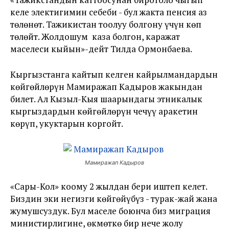
келе электигимин себеби - бул жакта пенсия аз
төлөнөт. Тажикистан тоолуу болгону үчүн көп
төлөйт. Жолдошум каза болгон, каражат
маселеси кыйын»-дейт Тилда Ормонбаева.
Кыргызстанга кайтып келген кайрылмандардын
көйгөйлөрүн Мамиражап Кадыров жакындан
билет. Ал Кызыл-Кыя шаарындагы этникалык
кыргыздардын көйгөйлөрүн чечүү аракетин
көрүп, укуктарын коргойт.
Мамиражап Кадыров
«Сары-Кол» коому 2 жылдан бери иштеп келет.
Биздин эки негизги көйгөйүбүз - турак-жай жана
жумушсуздук. Бул маселе боюнча биз миграция
министирлигине, өкмөткө бир нече жолу