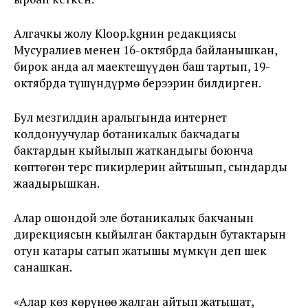
Алгачкы жолу Kloop.kgнин редакциясы
Мусуралиев менен 16-октябрда байланышкан,
бирок анда ал маектешүүдөн баш тартып, 19-
октябрда түшүндүрмө берээрин билдирген.
Бул мезгилдин аралыгында интернет
колдонуучулар ботаникалык бакчадагы
бактардын кыйылып жаткандыгы боюнча
көптөгөн терс пикирлерин айтышып, сындарды
жаадырышкан.
Алар ошондой эле ботаникалык бакчанын
дирекциясын кыйылган бактардын бутактарын
отун катары сатып жатышы мүмкүн деп шек
санашкан.
«Алар көз көрүнөө жалган айтып жатышат,