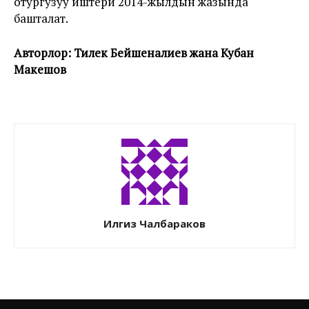
отургузуу иштери 2014-жылдын жазында
башталат.
Авторлор: Тилек Бейшеналиев жана Кубан
Макешов
Илгиз Чалбараков