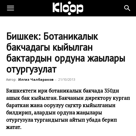
Бишкек: Ботаникалык
бакчадагы кыйылган
бактардын ордуна жаңылары
отургузулат
Автор:
Илгиз Чалбараков
-
21/10/2013
Бишкектеги ири ботаникалык бакчада 350дөн
ашык бак кыйылган. Бакчанын директору кургап
бараткан жана оорулуу сөңгөктөр кыйылганын
билдирип, алардын ордуна жаңылары
отургузула тургандыгын айтып убада берип
жатат.