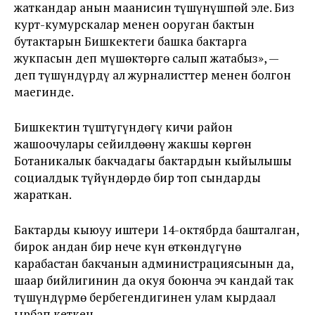
жаткандар анын маанисин түшүнүшпөй эле. Биз
курт-кумурскалар менен ооруган бактын
бутактарын Бишкектеги башка бактарга
жукпасын деп мүшөктөргө салып жатабыз», —
деп түшүндүрдү ал журналисттер менен болгон
маегинде.
Бишкектин түштүгүндөгү кичи район
жашоочулары сейилдөөнү жакшы көргөн
Ботаникалык бакчадагы бактардын кыйылышы
социалдык түйүндөрдө бир топ сындарды
жараткан.
Бактарды кыюуу иштери 14-октябрда башталган,
бирок андан бир нече күн өткөндүгүнө
карабастан бакчанын администрациясынын да,
шаар бийлигинин да окуя боюнча эч кандай так
түшүндүрмө бербегендигинен улам кырдаал
ырбап кеткен.