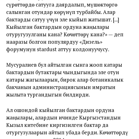
сүрөттөрдө сатууга даярдалып, мүшөктөргө
салынган отундар көрүнүп турбайбы. Алар
бактарды сатуу үчүн эле кыйып жатышат. [...]
Кыйылган бактардын ордуна жаңылары
отуругузулганы кана? Көчөттөрү кана?» — деп
нааразы болгон популярдуу «Дизель»
форумунун stardust аттуу колдонуучусу.
Мусуралиев бул айтылган сынга жооп катары
бактардын бутактары чындыгында эле отун
катары жагылаарын, бирок алар ботаникалык
бакчанын администрациясынын имратын
жылыта тургандыгын билдирди.
Ал ошондой кыйылган бактардын ордуна
жаңылары, алардын ичинде Кыргызстандын
Кызыл китебине киргизилген бактар да
отургузулаарын айтып убада берди. Көчөттөрдү