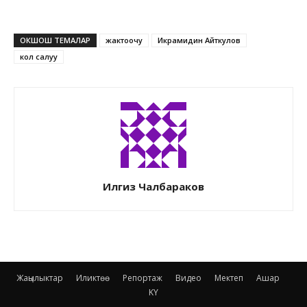
ОКШОШ ТЕМАЛАР
жактоочу
Икрамидин Айткулов
кол салуу
Илгиз Чалбараков
Жаңылыктар
Иликтөө
Репортаж
Видео
Мектеп
Ашар
KY