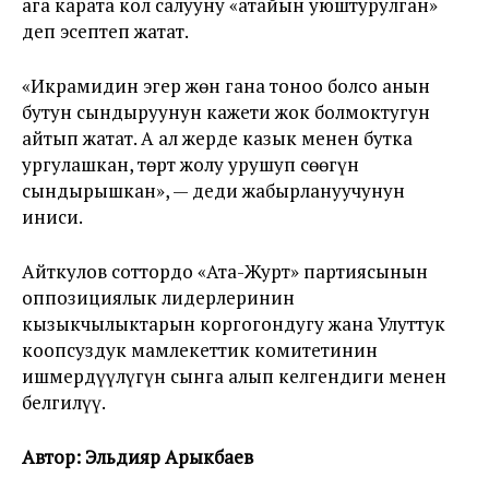
ага карата кол салууну «атайын уюштурулган»
деп эсептеп жатат.
«Икрамидин эгер жөн гана тоноо болсо анын
бутун сындыруунун кажети жок болмоктугун
айтып жатат. А ал жерде казык менен бутка
ургулашкан, төрт жолу урушуп сөөгүн
сындырышкан», — деди жабырлануучунун
иниси.
Айткулов соттордо «Ата-Журт» партиясынын
оппозициялык лидерлеринин
кызыкчылыктарын коргогондугу жана Улуттук
коопсуздук мамлекеттик комитетинин
ишмердүүлүгүн сынга алып келгендиги менен
белгилүү.
Автор: Эльдияр Арыкбаев