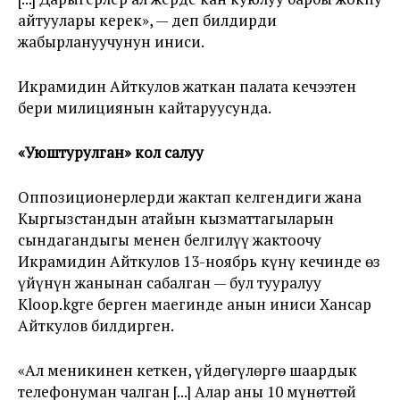
айтуулары керек», — деп билдирди
жабырлануучунун иниси.
Икрамидин Айткулов жаткан палата кечээтен
бери милициянын кайтаруусунда.
«
Уюштурулган
»
кол салуу
Оппозиционерлерди жактап келгендиги жана
Кыргызстандын атайын кызматтагыларын
сындагандыгы менен белгилүү жактоочу
Икрамидин Айткулов 13-ноябрь күнү кечинде өз
үйүнүн жанынан сабалган — бул тууралуу
Kloop.kgге берген маегинде анын иниси Хансар
Айткулов билдирген.
«Ал меникинен кеткен, үйдөгүлөргө шаардык
телефонуман чалган [...] Алар аны 10 мүнөттөй