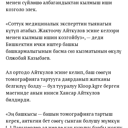
менен сүйлөшө албагандыктан кылмыш иши
козголо элек.
«Соттук медициналык эксперттин тыянагын
күтүп атабыз. Жактоочу Айткулов эсине келээри
менен кылмыш ишин козгойбуз», — деди
Бишкектин ички иштер башкы
башкармалыгынын басма сөз кызматынын өкүлү
Олжобай Казыбаев.
Ал ортодо Айткулов эсине келип, баш сөөгүн
томографияга тартууга даярданып жатканы
белгилүү болду — бул тууралуу Kloop.kgге берген
маегинде анын иниси Хансар Айткулов
билдирди.
«Эң башкысы — башын томографияга тартыш
керек, анткени бет сөөгү сынган болушу мүмкүн
[...] Дарыгерлер ал жерде кан куюлуу барбы жокпу