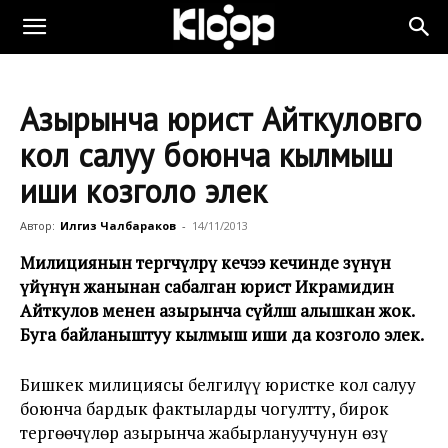
Азырынча юрист Айткуловго
кол салуу боюнча кылмыш
иши козголо элек
Автор:
Илгиз Чалбараков
-
14/11/2013
Милициянын тергөөчүлөрү кечээ кечинде өзүнүн
үйүнүн жанынан сабалган юрист Икрамидин
Айткулов менен азырынча сүйлөшө алышкан жок.
Буга байланыштуу кылмыш иши да козголо элек.
Бишкек милициясы белгилүү юристке кол салуу
боюнча бардык фактыларды чогултту, бирок
тергөөчүлөр азырынча жабырлануучунун өзү