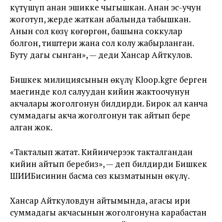
күтүшүп анан эшикке чыгышкан. Анан эс-учун
жоготуп, жерде жаткан абалында табышкан.
Анын сол көзү көгөргөн, башына соккулар
болгон, тиштери жана сол колу жабырланган.
Буту дагы сынган», — деди Хансар Айткулов.
Бишкек милициясынын өкүлү Kloop.kgге берген
маегинде кол салуудан кийин жактоочунун
акчалары жоголгонун билдирди. Бирок ал канча
суммадагы акча жоголгонун так айтып бере
алган жок.
«Такталып жатат. Кийинчерээк такталгандан
кийин айтып беребиз», — деп билдирди Бишкек
ШИИБисинин басма сөз кызматынын өкүлү.
Хансар Айткуловдун айтымында, агасы ири
суммадагы акчасынын жоголгонуна карабастан