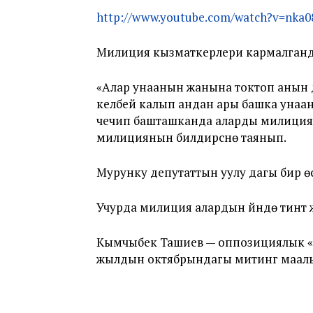
http://www.youtube.com/watch?v=nka
Милиция кызматкерлери кармалганда
«Алар унаанын жанына токтоп анын д
келбей калып андан ары башка унаан
чечип башташканда аларды милиция 
милициянын билдирүүсүнө таянып.
Мурунку депутаттын уулу дагы бир 
Учурда милиция алардын үйүндө тинтүү 
Кымчыбек Ташиев — оппозициялык «А
жылдын октябрындагы митинг маалын