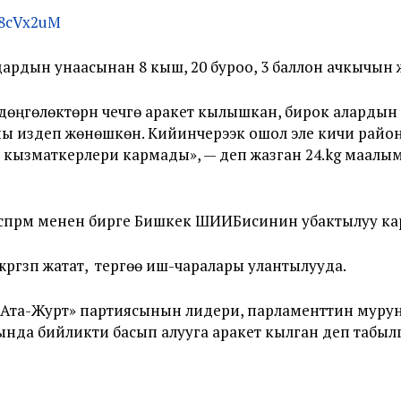
08cVx2uM
рдын унаасынан 8 кыш, 20 буроо, 3 баллон ачкычын 
өңгөлөктөрүн чечүүгө аракет кылышкан, бирок алардын
ы издеп жөнөшкөн. Кийинчерээк ошол эле кичи район
кызматкерлери кармады», — деп жазган 24.kg маалым
өспүрүм менен бирге Бишкек ШИИБисинин убактылуу к
жүргүзүп жатат, тергөө иш-чаралары улантылууда.
та-Журт» партиясынын лидери, парламенттин мурунк
да бийликти басып алууга аракет кылган деп табыл