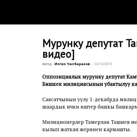
Мурунку депутат Та
видео]
Автор:
Илгиз Чалбараков
-
02/12/2013
Оппозициялык мурунку депутат Камч
Бишкек милициясынын убактылуу ка
Саясатчынын уулу 1-декабрда милиция
шаардык ички иштер башкы башкарм
Милиционерлер Тамерлан Ташиев менен
кылып жаткан жеринен кармашты.