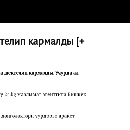
телип кармалды [+
а шектелип кармалды. Учурда ал
уу
24.kg
маалымат агенттиги Бишкек
 дөңгөлөктөрүн уурдоого аракет