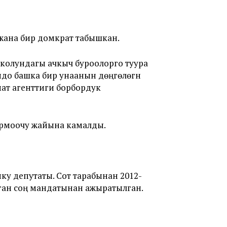
жана бир домкрат табышкан.
 колундагы ачкыч буроолорго туура
до башка бир унаанын дөңгөлөгүн
ат агенттиги борбордук
армоочу жайына камалды.
у депутаты. Сот тарабынан 2012-
ган соң мандатынан ажыратылган.