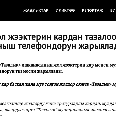
ЖАҢЫЛЫКТАР
ИЛИКТӨӨ
РЕПОРТАЖ
ВИ
л жээктерин кардан тазалоо
ныш телефондорун жарыяла
Тазалык» ишканасынын жол жээктерин кар менен муз
дорун тизмесин жарыялады.
кар баскан жана муз тоңгон жолдор оюнча «Тазалык»
згилинде жолдорду жана тротурларды кардан, муздан 
да, шаардыктарга “Тазалык” муниципалдык ишканасын
: