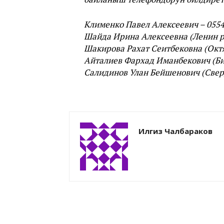
Клименко Павел Алексеевич – 0554
Шайда Ирина Алексеевна (Ленин ра
Шакирова Рахат Сеитбековна (Октя
Айталиев Фархад Иманбекович (Бир
Салидинов Улан Бейшенович (Сверд
Илгиз Чалбараков