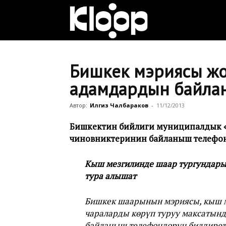
Клооп
кыргызча
Бишкек мэриясы жо
адамдардын байла
|
Автор:
Илгиз Чалбараков
-
11/12/2013
Бишкектин бийлиги муниципалдык «
чиновниктеринин байланыш телефон
Кыргызстан
Кыш мезгилинде шаар тургундары 
тура алышат
жаңылыктары
Бишкек шаарынын мэриясы, кыш ме
чараларды көрүп туруу максатын
байланыш телефондорун билдирет