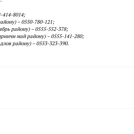
-414-8014;
йону) – 0550-780-121;
брь району) – 0555-552-378;
инчи май району) – 0555-141-280;
лов району) – 0553-323-390.