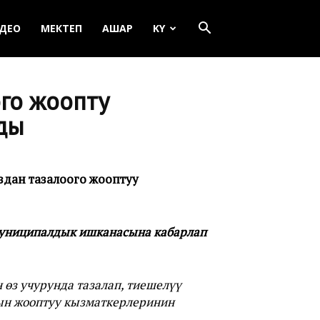
ДЕО
МЕКТЕП
АШАР
KY
го жоопту
ды
дан тазалоого жооптуу
 муниципалдык ишканасына кабарлап
өз учурунда тазалап, тиешелүү
ын жооптуу кызматкерлеринин