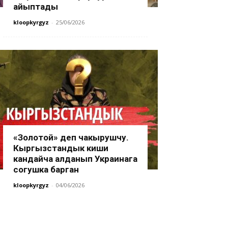
айыптады
kloopkyrgyz
-
25/06/2026
«Золотой» деп чакырушчу.
Кыргызстандык киши
кандайча алданып Украинага
согушка барган
kloopkyrgyz
-
04/06/2026