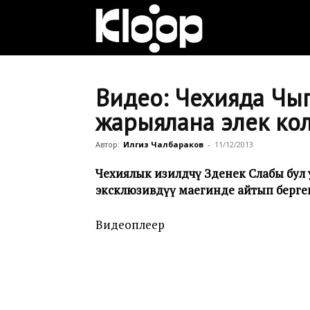
Клооп
кыргызча
Видео: Чехияда Чың
жарыялана элек ко
|
Автор:
Илгиз Чалбараков
-
11/12/2013
Чехиялык изилдөөчү Зденек Слабы бул
эксклюзивдүү маегинде айтып берге
Кыргызстан
Видеоплеер
жаңылыктары