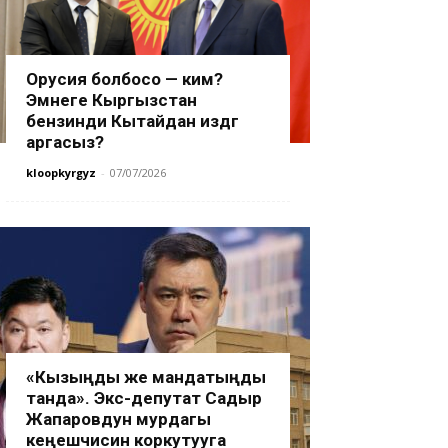
Орусия болбосо — ким?
Эмнеге Кыргызстан
бензинди Кытайдан издөөгө
аргасыз?
kloopkyrgyz
-
07/07/2026
«Кызыңды же мандатыңды
танда». Экс-депутат Садыр
Жапаровдун мурдагы
кеңешчисин коркутууга