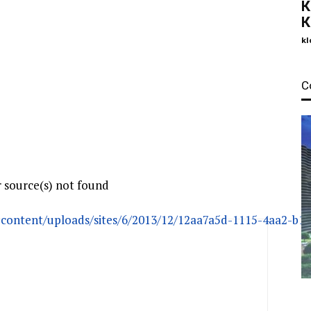
К
К
kl
С
 source(s) not found
p-content/uploads/sites/6/2013/12/12aa7a5d-1115-4aa2-b
чтобы увеличить или уменьшить громкость.