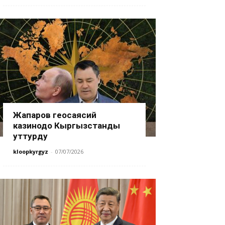
Жапаров геосаясий
казинодо Кыргызстанды
уттурду
kloopkyrgyz
-
07/07/2026