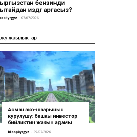
ыргызстан бензинди
ытайдан издөөгө аргасыз?
oopkyrgyz
-
07/07/2026
оңку жаңылыктар
165-793bffeea095-mobile.mp4?_=1
Асман эко-шаарынын
курулушу: башкы инвестор
бийликтин жакын адамы
kloopkyrgyz
-
29/07/2026