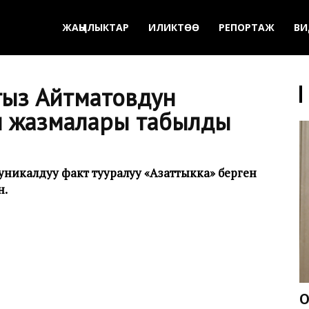
ЖАҢЫЛЫКТАР
ИЛИКТӨӨ
РЕПОРТАЖ
ВИ
гыз Айтматовдун
л жазмалары табылды
 уникалдуу факт тууралуу «Азаттыкка» берген
н.
О