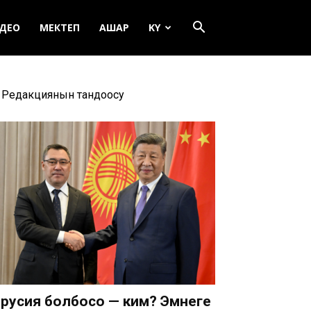
ДЕО
МЕКТЕП
АШАР
KY
Редакциянын тандоосу
русия болбосо — ким? Эмнеге