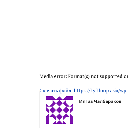
Media error: Format(s) not supported or
Скачать файл: https://ky.kloop.asia/w
Илгиз Чалбараков
00:00
Используйте клавиши вверх/вниз, 