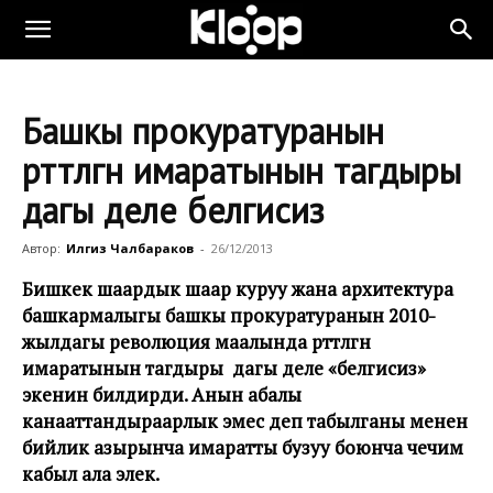
Башкы прокуратуранын
өрттөлгөн имаратынын тагдыры
дагы деле белгисиз
Автор:
Илгиз Чалбараков
-
26/12/2013
Бишкек шаардык шаар куруу жана архитектура
башкармалыгы башкы прокуратуранын 2010-
жылдагы революция маалында өрттөлгөн
имаратынын тагдыры дагы деле «белгисиз»
экенин билдирди. Анын абалы
канааттандыраарлык эмес деп табылганы менен
бийлик азырынча имаратты бузуу боюнча чечим
кабыл ала элек.