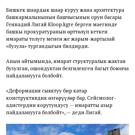
Бишкек шаардык шаар куруу жана архитектура
башкармалынынын башчысынын орун басары
Геннадий Лигай Kloop.kgге берген маегинде
башкы прокуратуранын өрттөлүп кеткен
имараты толугу менен же жарым-жартылай
«бузула» тургандыгын билдирди.
Анын айтымында, имарат структуралык жактан
бузулган, ошондуктан белгиленген багыт боюнча
пайдаланууга болбойт.
«Деформация сыяктуу бир катар
конструктивдик өзгөрүүлөр бар. Сейсмолог-
адистердин корутундусу — имаратты азыр
пайдаланууга болбойт», — деди Лигай.