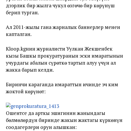
дээрлик бир жылга чукул өзгөчө бир көрүнүш
берип турган.
Ал 2011-жылы гана жарналык баннерлер менен
капталган.
Kloop.kgнин журналисти Уулкан Жекшенбек
кызы Башкы прокуратуранын эски имаратынын
учурдагы абалын сүрөткө тартып алуу үчүн ал
жакка барып келди.
Биринчи караганда имараттын ичинде эч ким
жоктой көрүнөт:
Ошентсе да арткы эшигинин жанындагы
бөлмөлөрдүн биринде жакын жактагы күркөнүн
соодагерлери орун алышкан: