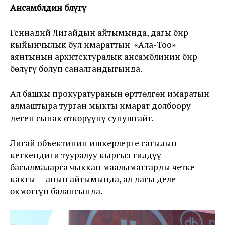
Ансамблдин бөлүгү
Геннадий Лигайдын айтымында, дагы бир
кыйынчылык бул имараттын «Ала-Тоо»
аянтынын архитектуралык ансамблинин бир
бөлүгү болуп саналгандыгында.
Ал башкы прокуратуранын өрттөлгөн имаратын
алмаштыра турган мыкты имарат долбоору
деген сынак өткөрүүнү сунуштайт.
Лигай объектинин ишкерлерге сатылып
кеткендиги тууралуу кыргыз тилдүү
басылмаларга чыккан маалыматтарды четке
какты — анын айтымында, ал дагы деле
өкмөттүн балансында.