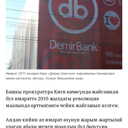
Имарат 2011-жылдан бери «Демир банктын» жарнамалык баннерлери
менен капталган. Автору: Уулкан Жекшенбек кызы
Башкы прокуратура Киев көчөсүндө жайгашкан
бул имаратта 2010-жылдагы революция
маалында өрттөлгөнгө чейин жайгашып келген.
Андан кийин ал имарат өзүнүн жарым-жартылай
ураган абалы менен шаардын бул бөлүгүнө