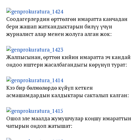
Соодагерлердин өрттөлгөн имаратта канчадан
бери жашап жаткандыктарын билүү үчүн
журналист алар менен жолуга алган жок:
Жалпысынан, өрттөн кийин имаратта эч кандай
оңдоо иштери жасалбагандыгы көрүнүп турат:
Кээ бир бөлмөлөрдө күйүп кеткен
асмашамдардын калдыктары сакталып калган:
Ошол эле маалда жумушчулар коңшу имараттын
чатырын оңдоп жатышат: