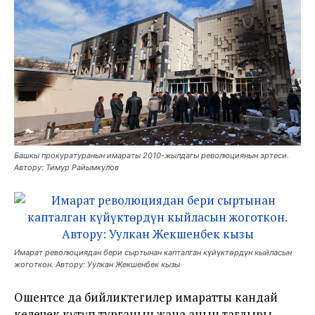
Башкы прокуратуранын имараты 2010-жылдагы революциянын эртеси.
Автору: Тимур Райымкулов
Имарат революциядан бери сыртынан капталган күйүктөрдүн кыйласын
жоготкон. Автору: Уулкан Жекшенбек кызы
Ошентсе да бийликтегилер имаратты кандай
келечек күтүп турганын жана анын тагдыры