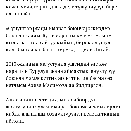
качан чечилээрин дагы деле түшүндүрүп бере
алышпайт.
«Сунуштар [жаңы имарат боюнча] эскиздер
боюнча калды. Бул имаратты келчекте эмне
кылышат азыр айтуу кыйын, бирок ал ушул
калыбында калбашы керек», — деди Лигай.
2013-жылдын августунда ушундай эле көз
карашын Курулуш жана аймактык өнүктүрүү
боюнча мамлекеттик агенттиктин басма сөз
катчысы Азиза Масимова да билдирген.
Анда ал «инвестициялык долбоордун
жоктугунан» улам имарат боюнча чечимдердин
кабыл алынышы создуктурулуп келе жатканын
айткан.