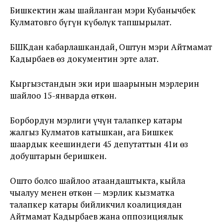
Бишкектин жаңы шайланган мэри Кубанычбек
Кулматовго бүгүн күбөлүк тапшырылат.
БШКдан кабарлашкандай, Оштун мэри Айтмамат
Кадырбаев өз документин эртең алат.
Кыргызстандын эки ири шаарынын мэрлерин
шайлоо 15-январда өткөн.
Борбордун мэрлиги үчүн талапкер катары
жалгыз Кулматов катышкан, ага Бишкек
шаардык кеңешиндеги 45 депутаттын 41и өз
добуштарын беришкен.
Ошто болсо шайлоо атаандаштыкта, кыйла
чыңалуу менен өткөн — мэрлик кызматка
талапкер катары бийликчил коалициядан
Айтмамат Кадырбаев жана оппозициялык