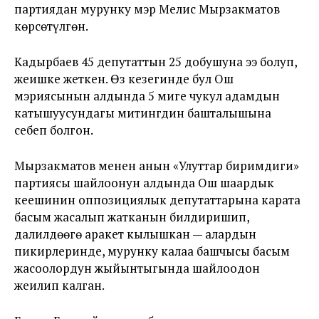
партиядан мурунку мэр Мелис Мырзакматов
көрсөтүлгөн.
Кадырбаев 45 депутаттын 25 добушуна ээ болуп,
жеңишке жеткен. Өз кезегинде бул Ош
мэриясынын алдында 5 миңге чукул адамдын
катышуусундагы митингдин башталышына
себеп болгон.
Мырзакматов менен анын «Улуттар биримдиги»
партиясы шайлоонун алдында Ош шаардык
кеңешинин оппозициялык депутаттарына карата
басым жасалып жатканын билдиришип,
далилдөөгө аракет кылышкан — алардын
пикирлеринде, мурунку калаа башчысы басым
жасоолордун жыйынтыгында шайлоодон
жеңилип калган.