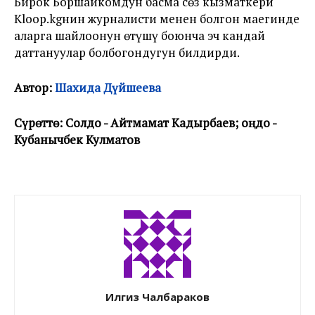
Бирок Боршайкомдун басма сөз кызматкери
Kloop.kgнин журналисти менен болгон маегинде
аларга шайлоонун өтүшү боюнча эч кандай
даттануулар болбогондугун билдирди.
Автор:
Шахида Дүйшеева
С
үрөттө: Солдо
- Айтмамат Кадырбаев;
оңдо
-
Кубанычбек Кулматов
Илгиз Чалбараков