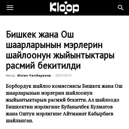
Бишкек жана Ош
шаарларынын мэрлерин
шайлоонун жыйынтыктары
расмий бекитилди
Автор:
Илгиз Чалбараков
-
20/01/2014
Борбордук шайлоо комиссиясы Бишкек жана Ош
шаарларынын мэрлерин шайлоонун
жыйынтыктарын расмий бекитти. Ал шайлоодо
Бишкектин мэрлигине Кубанычбек Кулматов
жана Оштун мэрлигине Айтмамат Кабырбаев
шайланган.