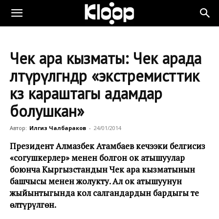
Чек ара кызматы: Чек арада
өлтүрүлгөндөр «экстремисттик
көз караштагы адамдар
болушкан»
Автор:
Илгиз Чалбараков
-
24/01/2014
Президент Алмазбек Атамбаев кечээки белгисиз
«согушкерлер» менен болгон ок атышуулар
боюнча Кыргызстандын Чек ара кызматынын
башчысы менен жолукту. Ал ок атышуунун
жыйынтыгында кол салгандардын бардыгы тең
өлтүрүлгөн.