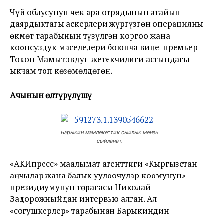
Чүй облусунун чек ара отрядынын атайын
даярдыктагы аскерлери жүргүзгөн операцияны
өкмөт тарабынын түзүлгөн коргоо жана
коопсуздук маселелери боюнча вице-премьер
Токон Мамытовдун жетекчилиги астындагы
ыкчам топ көзөмөлдөгөн.
Аңчынын өлтүрүлүшү
Барыкин мамлекеттик сыйлык менен
сыйланат.
«АКИпресс» маалымат агенттиги «Кыргызстан
аңчылар жана балык уулоочулар коомунун»
президиумунун төрагасы Николай
Задорожныйдан интервью алган. Ал
«согушкерлер» тарабынан Барыкиндин