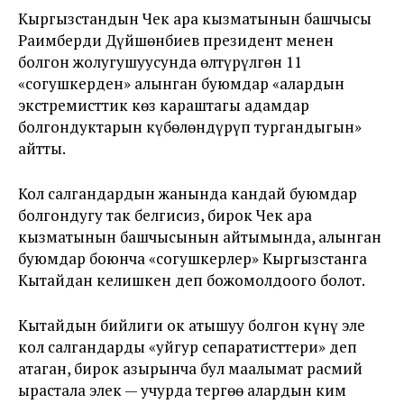
Кыргызстандын Чек ара кызматынын башчысы
Раимберди Дүйшөнбиев президент менен
болгон жолугушуусунда өлтүрүлгөн 11
«согушкерден» алынган буюмдар «алардын
экстремисттик көз караштагы адамдар
болгондуктарын күбөлөндүрүп тургандыгын»
айтты.
Кол салгандардын жанында кандай буюмдар
болгондугу так белгисиз, бирок Чек ара
кызматынын башчысынын айтымында, алынган
буюмдар боюнча «согушкерлер» Кыргызстанга
Кытайдан келишкен деп божомолдоого болот.
Кытайдын бийлиги ок атышуу болгон күнү эле
кол салгандарды «уйгур сепаратисттери» деп
атаган, бирок азырынча бул маалымат расмий
ырастала элек — учурда тергөө алардын ким