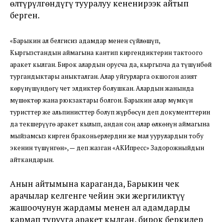
өлтүрүлгөндүгү тууралуу кененирээк айтып
берген.
«Барыкин ал белгисиз адамдар менен сүйлөшүп,
Кыргызстандын аймагына кантип киргендиктерин тактоого
аракет кылган. Бирок алардын орусча да, кыргызча да түшүнбөй
тургандыктары аныкталган. Алар уйгурларга окшогон азият
көрүнүшүндөгү чет элдиктер болушкан. Алардын жанында
мүшөктөр жана рюкзактары болгон. Барыкин алар мүмкүн
туристтер же альпинисттер болуп жүрбөсүн деп документтерин
да текшерүүгө аракет кылып, андан соң алар өлкөнүн аймагына
мыйзамсыз кирген браконьерлердин же мал уурулардын тобу
экенин түшүнгөн», — деп жазган «АКИпресс» Задорожныйдын
айткандарын.
Анын айтымына караганда, Барыкин чек
арачылар келгенге чейин эки жергиликтүү
жашоочунун жардамы менен ал адамдарды
кармап турууга аракет кылган, бирок беркилер