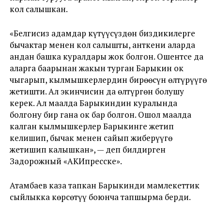
кол салышкан.
«Белгисиз адамдар күтүүсүздөн биздикилерге
бычактар менен кол салышты, анткени аларда
андан башка куралдары жок болгон. Ошентсе да
аларга баарынан жакын турган Барыкин ок
чыгарып, кылмышкерлердин бирөөсүн өлтүрүүгө
жетишти. Ал экинчисин да өлтүргөн болушу
керек. Ал маалда Барыкиндин куралында
болгону бир гана ок бар болгон. Ошол маалда
калган кылмышкерлер Барыкинге жетип
келишип, бычак менен сайып жиберүүгө
жетишип калышкан», — деп билдирген
Задорожный «АКИпресске».
Атамбаев каза тапкан Барыкинди мамлекеттик
сыйлыкка көрсөтүү боюнча тапшырма берди.