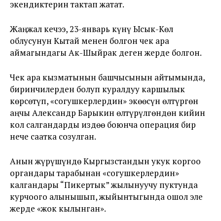
экендиктерин тактап жатат.
Жаңжал кечээ, 23-январь күнү Ысык-Көл
облусунун Кытай менен болгон чек ара
аймагындагы Ак-Шыйрак деген жерде болгон.
Чек ара кызматынын башчысынын айтымында,
биринчилерден болуп куралдуу каршылык
көрсөтүп, «согушкерлердин» экөөсүн өлтүргөн
аңчы Александр Барыкин өлтүрүлгөндөн кийин
кол салгандарды издөө боюнча операция бир
нече саатка созулган.
Анын жүрүшүндө Кыргызстандын укук коргоо
органдары тарабынан «согушкерлердин»
калгандары “Пикертык” жылынуучу пуктунда
курчоого алынышып, жыйынтыгында ошол эле
жерде «жок кылынган».