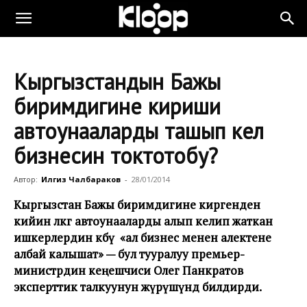
Кыргызстандын Бажы
биримдигине кириши
автоунааларды ташып келүү
бизнесин токтотобу?
Автор:
Илгиз Чалбараков
-
28/01/2014
Кыргызстан Бажы биримдигине киргенден
кийин өлкөгө автоунааларды алып келип жаткан
ишкерлердин көбү «ал бизнес менен алектене
албай калышат» — бул тууралуу премьер-
министрдин кеңешчиси Олег Панкратов
эксперттик талкуунун жүрүшүндө билдирди.