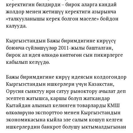
керектигин билдирди – бирок аларга кандай
жолдор менен жетишүү керектиги азырынча
«талкууланышы керек болгон маселе» бойдон
калууда.
Кыргызстандын Бажы биримдигине кирүүсү
боюнча сүйлөшүүлөр 2011-жылы башталган,
бирок ал идея өлкөдө көптөгөн сын пикирлерге
кабылып келүүдө.
Бажы биримдигине кирүү идеясын колдогондор
Кыргызстандын ишкерлери үчүн Казакстан,
Орусия сыяктуу ири сатуу рыноктору ачылат деп
эсептеп жатышса, каршы болуп жаткандар
Кытайдан алынып келинген товарларды КМШ
өлкөлөрүнө экспорттоо менен Кыргызстандын
экономикасына кыйла эле салым кошуп келген
ишкерлердин банкрот болушу ыктымалдыгынан