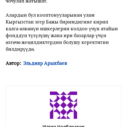
чочулап жатышат.
Алардын бул кооптонууларынан улам
Кыргызстан эгер Бажы биримдигине кирип
калса өлкөнүн ишкерлерин колдоо үчүн атайын
фонддун түзүлүшү жана ири базарлар үчүн
өзгөчө жеңилдиктердин болушу керектигин
билдирүүдө.
Автор:
Эльдияр Арыкбаев
Илгиз Чалбараков