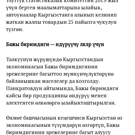
Улуттук статистикалык комитеттин 2013-жыл
үчүн берген маалыматтарына ылайык,
автоунаалар Кыргызстанга алынып келинип
жаткан жалпы товардын 25 пайызга чукулун
түзгөн.
Бажы биримдиги
—
өндүрүүчү өлкөлөр үчүн
Талкуунун жүрүшүндө Кыргызстандын
экономикасын Бажы биримдигинин
эрежелерине багыттоо мүмкүнчүлүктөрүнө
байланышкан маселелер да козголду.
Панкратовдун айтымында, Бажы биримдиги
кайсы бир продукцияны өндүрүү менен
алектенген өлкөлөргө ылайыкташтырылган.
Өкмөт башчысынын кеңешчиси Кыргызстан өз
экономикасынын түзүмдөрүн өзгөртүп, Бажы
биримдигинин эрежелерине багыт алуусу