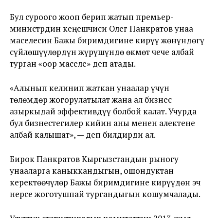
Бул суроого жооп берип жатып премьер-
министрдин кеңешчиси Олег Панкратов унаа
маселесин Бажы биримдигине кирүү жөнүндөгү
сүйлөшүүлөрдүн жүрүшүндө өкмөт чече албай
турган «оор маселе» деп атады.
«Алынып келинип жаткан унаалар үчүн
төлөмдөр жогорулатылат жана ал бизнес
азыркыдай эффективдүү болбой калат. Учурда
бул бизнестегилер кийин аны менен алектене
албай калышат», — деп билдирди ал.
Бирок Панкратов Кыргызстандын рыногу
унааларга каныккандыгын, ошондуктан
керектөөчүлөр Бажы биримдигине кирүүдөн эч
нерсе жоготушпай тургандыгын кошумчалады.