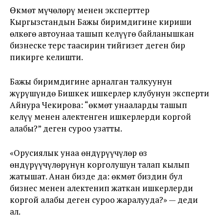
Өкмөт мүчөлөрү менен эксперттер
Кыргызстандын Бажы биримдигине кириши
өлкөгө автоунаа ташып келүүгө байланышкан
бизнеске терс таасирин тийгизет деген бир
пикирге келишти.
Бажы биримдигине арналган талкуунун
жүрүшүндө Бишкек ишкерлер клубунун эксперти
Айнура Чекирова: “өкмөт унааларды ташып
келүү менен алектенген ишкерлерди коргой
алабы?” деген суроо узатты.
«Орусиялык унаа өндүрүүчүлөр өз
өндүрүүчүлөрүнүн корголушун талап кылып
жатышат. Анан бизде да: өкмөт биздин бул
бизнес менен алектенип жаткан ишкерлерди
коргой алабы деген суроо жаралууда?» — деди
ал.