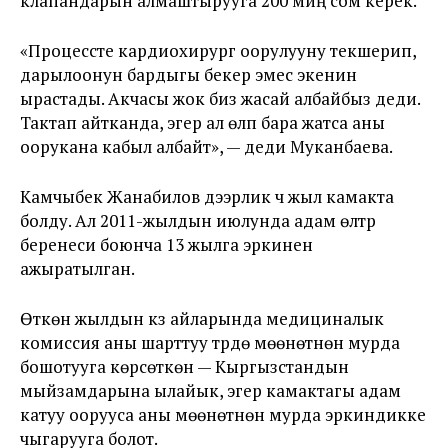
клапандарын алмаштырууга 200 миң сом керек.
«Процессте кардиохирург оорулууну текшерип,
дарылоонун бардыгы бекер эмес экенин
ырастады. Акчасы жок биз жасай албайбыз деди.
Тактап айтканда, эгер ал өлүп бара жатса аны
оорукана кабыл албайт», — деди Муканбаева.
Камчыбек Жанабилов дээрлик үч жыл камакта
болду. Ал 2011-жылдын июлунда адам өлтүрүү
беренеси боюнча 13 жылга эркинен
ажыратылган.
Өткөн жылдын күз айларында медициналык
комиссия аны шарттуу түрдө мөөнөтүнөн мурда
бошотууга көрсөткөн — Кыргызстандын
мыйзамдарына ылайык, эгер камактагы адам
катуу оорууса аны мөөнөтүнөн мурда эркиндикке
чыгарууга болот.