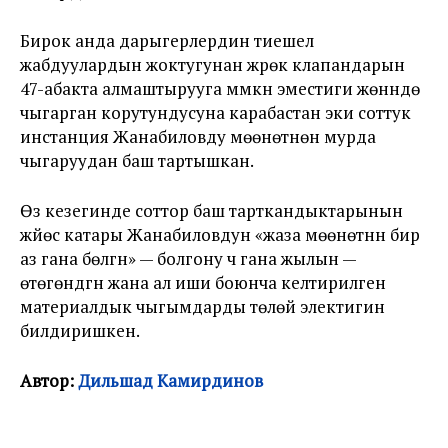
Бирок анда дарыгерлердин тиешелүү
жабдуулардын жоктугунан жүрөк клапандарын
47-абакта алмаштырууга мүмкүн эместиги жөнүндө
чыгарган корутундусуна карабастан эки соттук
инстанция Жанабиловду мөөнөтүнөн мурда
чыгаруудан баш тартышкан.
Өз кезегинде соттор баш тарткандыктарынын
жүйөсү катары Жанабиловдун «жаза мөөнөтүнүн бир
аз гана бөлүгүн» — болгону үч гана жылын —
өтөгөндүгүн жана ал иши боюнча келтирилген
материалдык чыгымдарды төлөй электигин
билдиришкен.
Автор:
Дильшад Камирдинов