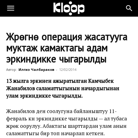
Жүрөгүнө операция жасатууга
муктаж камактагы адам
эркиндикке чыгарылды
Автор:
Илгиз Чалбараков
-
12/02/2014
13 жылга эркинен ажыратылган Камчыбек
Жанабилов саламаттыгынын начардыгынан
улам эркиндикке чыгарылды.
Жанабилов ден соолугуна байланыштуу 11-
февраль күнү эркиндикке чыгарылды — ал тубаса
жүрөк оорулуу. Абактагы шарттардан улам анын
саламаттыгы бир топ начарлап кеткен.