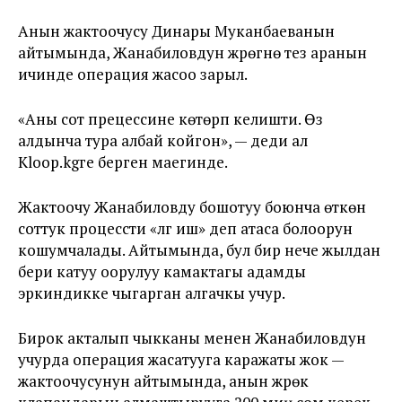
Анын жактоочусу Динары Муканбаеванын
айтымында, Жанабиловдун жүрөгүнө тез аранын
ичинде операция жасоо зарыл.
«Аны сот прецессине көтөрүп келишти. Өз
алдынча тура албай койгон», — деди ал
Kloop.kgге берген маегинде.
Жактоочу Жанабиловду бошотуу боюнча өткөн
соттук процессти «үлгү иш» деп атаса болоорун
кошумчалады. Айтымында, бул бир нече жылдан
бери катуу оорулуу камактагы адамды
эркиндикке чыгарган алгачкы учур.
Бирок акталып чыкканы менен Жанабиловдун
учурда операция жасатууга каражаты жок —
жактоочусунун айтымында, анын жүрөк