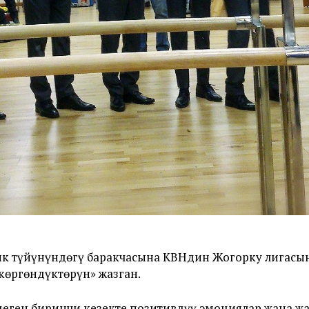
ык түйүнүндөгү баракчасына КВНдин Жогорку лигасы
көргөндүктөрүн» жазган.
 деген биринчи кезекте позитивдүү эмоциялар жана ж