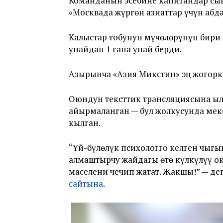
Команданын эсебине капитандар сын
«Москвада жүргөн азиаттар үчүн абда
Калыстар тобунун мүчөлөрүнүн бири
упайдан 1 гана упай берди.
Азырынча «Азия Микстин» эң жогор
Оюндун тексттик трансляциясына ыл
айырмаланган — бул жолкусунда мек
кылган.
“Үй-бүлөлүк психологго келген чыгы
алмаштырчу жайдагы өтө күлкүлүү о
маселени чечип жатат. Жакшы!” — де
сайтына
.