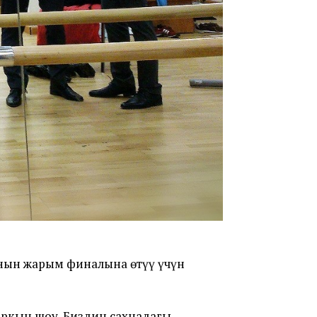
нын жарым финалына өтүү үчүн
аркын шоу. Биздин сахнадагы