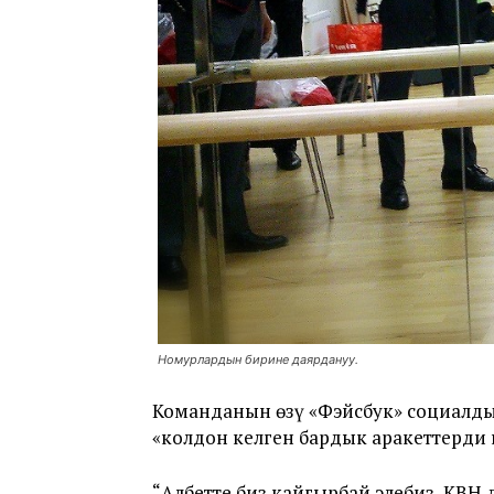
Номурлардын бирине даярдануу.
Команданын өзү «Фэйсбук» социалд
«колдон келген бардык аракеттерди 
“Албетте биз кайгырбай элебиз, КВН