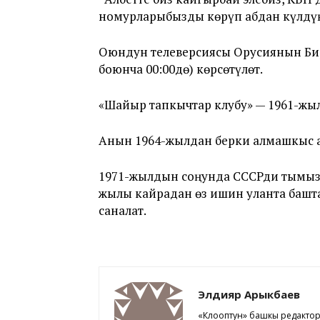
номурларыбызды көрүп абдан күлдүңө
Оюндун телеверсиясы Орусиянын Бир
боюнча 00:00дө) көрсөтүлөт.
«Шайыр тапкычтар клубу» — 1961-жы
Анын 1964-жылдан берки алмашкыс ал
1971-жылдын соңунда СССРди тымыз
жылы кайрадан өз ишин уланта башта
саналат.
Элдияр Арыкбаев
«Клооптун» башкы редакто