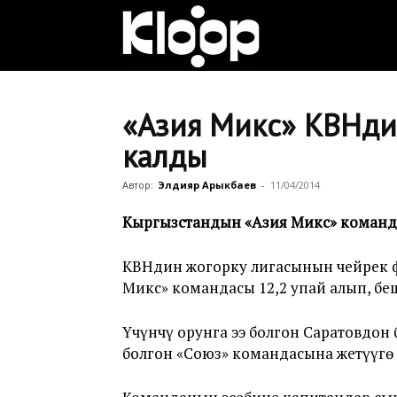
Клооп
кыргызча
«Азия Микс» КВНди
калды
|
Автор:
Элдияр Арыкбаев
-
11/04/2014
Кыргызстандын «Азия Микс» команда
Кыргызстан
КВНдин жогорку лигасынын чейрек ф
Микс» командасы 12,2 упай алып, бе
жаңылыктары
Үчүнчү орунга ээ болгон Саратовдон
болгон «Союз» командасына жетүүгө 