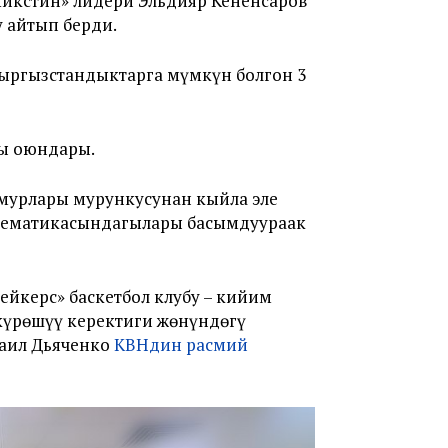
Микстин» лидери Эльдияр Кененсаров
у айтып берди.
кыргызстандыктарга мүмкүн болгон 3
гы оюндары.
мурлары мурункусунан кыйла эле
 тематикасындагылары басымдуураак
ейкерс» баскетбол клубу – кийим
күрөшүү керектиги жөнүндөгү
хаил Дьяченко
КВНдин расмий