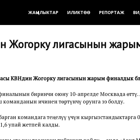
ЖАҢЫЛЫКТАР
ИЛИКТӨӨ
РЕПОРТАЖ
ВИ
н Жогорку лигасынын жарым 
сы КВНдин Жогорку лигасынын жарым финалдык бөлүгү
иналынын биринчи оюну 10-апрелде Москвада өттү. 
ш команданын ичинен төртүнчү орунга ээ болду.
 барган командага теңелүү үчүн кыргызстандыктарга 0
1,6 упай жетпей калды.