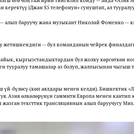
агы өтө чоң таасирин тийгизип койду — анда «Азия 
н керектүү iДжан S5 телефонун» сунуштап, ал тууралу
 — алып баруучу жана музыкант Николай Фоменко — 
ку жетишкендиги — бул команданын чейрек финалда
айык, кыргызстандыктардын бул жолку көрсөткөн но
ен тууралуу тамашалар аз болуп, жалпысынан чыгыш
ш үй-бүлөсү (көп аялдары менен келди). Бишкектик «Л
куя. Азия өлкөлөрүнүн саммити Европа менен кантип 
п жазган тексттик трансляциянын алып баруучусу Ми