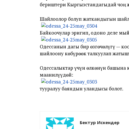
бериштери Кыргызстандагыдай чоң ж
Шайлоолор болуп жаткандыгын шайло
Байкоочулар эригип, одоно деле мы
Одессанын дагы бир өзгөчөлүгү — к
шайлоону көбүрөөк талкуулап жатыш
Одессалыктар үчүн өлкөнүн башына 
маанилүүдөй:
тууралуу баяндын уландысы болот.
Бектур Искендер