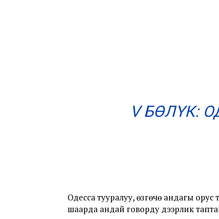
V БӨЛҮК:
Одесса тууралуу, өзгөчө андагы орус
шаарда андай говорду дээрлик тапта