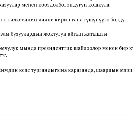
азуулар менен кооздолбогондугун кошкула.
о тилкесинин ичине кирип гана түшүнүүгө болду:
йзам бузуулардын жоктугун айтып жатышты:
оомчулук мында президенттик шайлоолор менен бир к
ты.
кимдин келе тургандыгына караганда, шаардын мэри