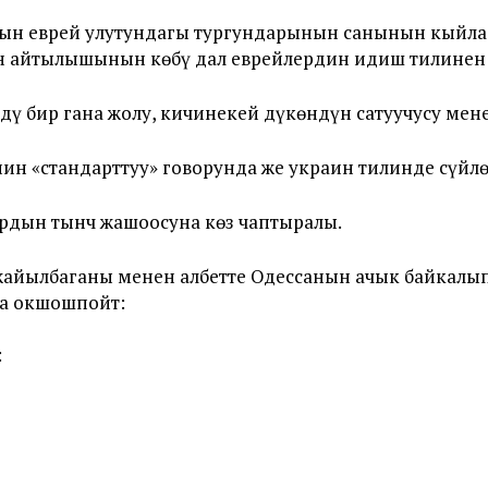
н еврей улутундагы тургундарынын санынын кыйла 
үн айтылышынын көбү дал еврейлердин идиш тилинен 
дү бир гана жолу, кичинекей дүкөндүн сатуучусу ме
нин «стандарттуу» говорунда же украин тилинде сүй
ардын тынч жашоосуна көз чаптыралы.
айылбаганы менен албетте Одессанын ачык байкалып 
а окшошпойт:
: