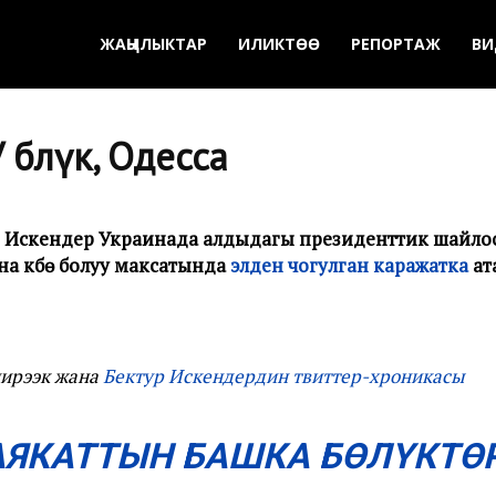
ЖАҢЫЛЫКТАР
ИЛИКТӨӨ
РЕПОРТАЖ
ВИ
 бөлүк, Одесса
р Искендер Украинада алдыдагы президенттик шайл
а күбө болуу максатында
элден чогулган каражатка
ат
ирээк жана
Бектур Искендердин твиттер-хроникасы
АЯКАТТЫН БАШКА БӨЛҮКТӨР