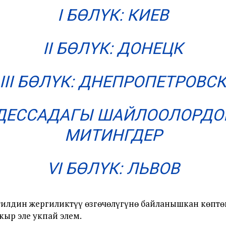
I БӨЛҮК: КИЕВ
I
I
БӨЛҮК: ДОНЕЦК
III БӨЛҮК: ДНЕПРОПЕТРОВС
 ОДЕССАДАГЫ ШАЙЛООЛОРДО
МИТИНГДЕР
VI БӨЛҮК: ЛЬВОВ
 тилдин жергиликтүү өзгөчөлүгүнө байланышкан көптөг
кыр эле укпай элем.