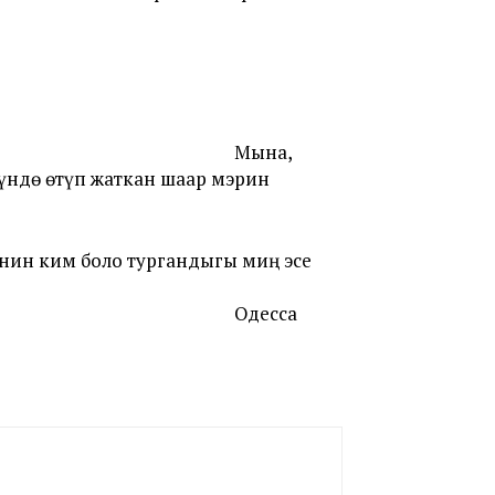
Мына,
үндө өтүп жаткан шаар мэрин
нин ким боло тургандыгы миң эсе
Одесса