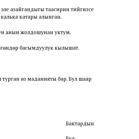
эле азайгандыгы таасирин тийгизсе
калька катары алынган.
нен анын жолдошунан уктум.
лөгөндөр басымдуулук кылышат.
турган өз маданияты бар. Бул шаар
Бактардын
Бул