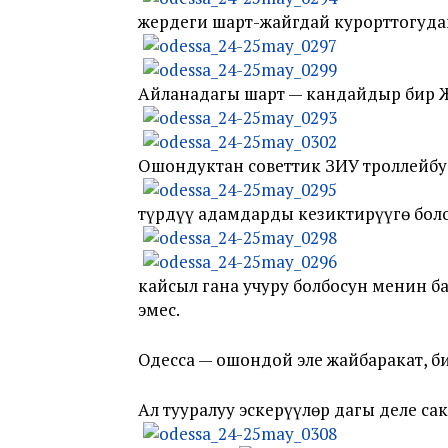
жердеги шарт-жайгдай курорттогуда
Айланадагы шарт — кандайдыр бир 
Ошондуктан советтик ЗИУ троллейбу
түрдүү адамдарды кезиктирүүгө боло
кайсыл гана учуру болбосун менин б
эмес.
Одесса — ошондой эле жайбаракат, би
Ал тууралуу эскерүүлөр дагы деле сак