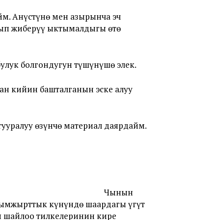
йм. Анүстүнө мен азырынча эч
рып жиберүү ыктымалдыгы өтө
улук болгондугун түшүнүшө элек.
ан кийин башталганын эске алуу
ууралуу өзүнчө материал даярдайм.
Чынын
жымжырттык күнүндө шаардагы үгүт
ы шайлоо тилкелеринин кире