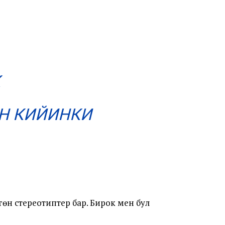
К
Н КИЙИНКИ
өн стереотиптер бар. Бирок мен бул