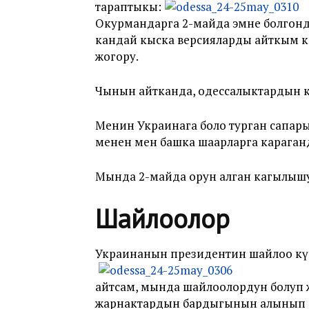
тараптыкы:
Окурмандарга 2-майда эмне болгонду
кандай кыска версияларды айткым к
жогору.
Чынын айтканда, одессалыктардын к
Менин Украинага боло турган сапар
менен мен башка шаарларга караганд
Мында 2-майда орун алган кагылышуу
Шайлоолор
Украинанын президентин шайлоо күн
айтсам, мында шайлоолордун болуп 
жарнактардын бардыгынын алынып с