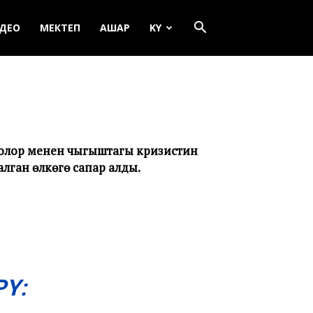
ДЕО
МЕКТЕП
АШАР
KY
оолор менен чыгыштагы кризистин
алган өлкөгө сапар алды.
Ү: