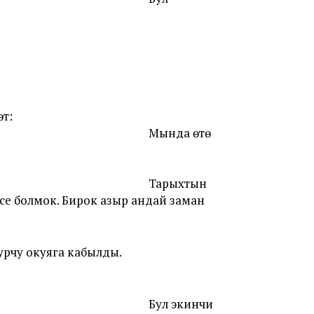
т:
Мында өтө
Тарыхтын
се болмок. Бирок азыр андай заман
урчу окуяга кабылды.
Бул экинчи