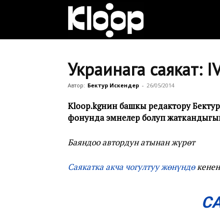
Клооп
кыргызча
Украинага саякат: IV
Автор:
Бектур Искендер
-
26/05/2014
|
Kloop.kgнин башкы редактору Бекту
фонунда эмнелер болуп жаткандыгын
Кыргызстан
Баяндоо автордун атынан жүрөт
Саякатка акча чогултуу жөнүндө
кенен
жаңылыктары
С