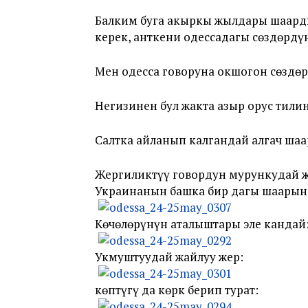
Балким буга акыркы жылдары шаарды
керек, анткени одессадагы сөздөрд
Мен одесса говоруна окшогон сөздөр
Негизинен бул жакта азыр орус тили
Салтка айланып калгандай алгач ша
Жергиликтүү говордун мурункудай ж
Украинанын башка бир дагы шаарын
Көчөлөрүнүн аталыштары эле кандай
Укмуштуудай жайлуу жер:
көптүгү да көрк берип турат: