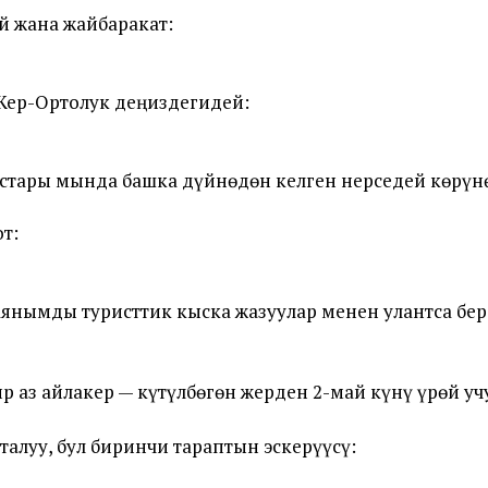
й жана жайбаракат:
Жер-Ортолук деңиздегидей:
стары мында башка дүйнөдөн келген нерседей көрүнө
т:
аянымды туристтик кыска жазуулар менен улантса бер
р аз айлакер — күтүлбөгөн жерден 2-май күнү үрөй уч
талуу, бул биринчи тараптын эскерүүсү: