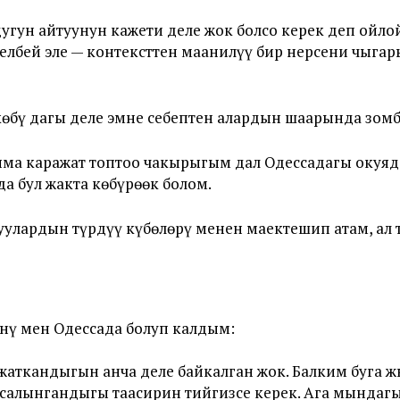
гун айтуунун кажети деле жок болсо керек деп ойло
елбей эле — контексттен маанилүү бир нерсени чыга
өбү дагы деле эмне себептен алардын шаарында зомб
ыма каражат топтоо чакырыгым дал Одессадагы окуяд
а бул жакта көбүрөөк болом.
лардын түрдүү күбөлөрү менен маектешип атам, ал т
ү мен Одессада болуп калдым:
жаткандыгын анча деле байкалган жок. Балким буга 
алынгандыгы таасирин тийгизсе керек. Ага мындаг