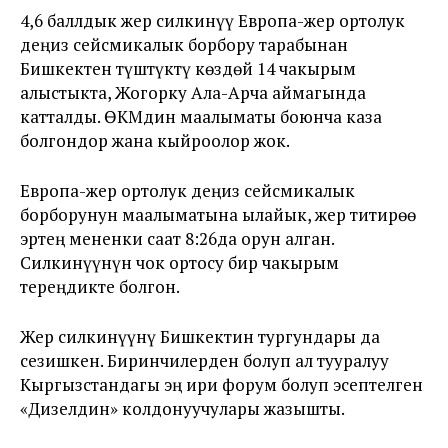
4,6 баллдык жер силкинүү Европа-жер ортолук
деңиз сейсмикалык борбору тарабынан
Бишкектен түштүктү көздөй 14 чакырым
алыстыкта, Жогорку Ала-Арча аймагында
катталды. ӨКМдин маалыматы боюнча каза
болгондор жана кыйроолор жок.
Европа-жер ортолук деңиз сейсмикалык
борборунун маалыматына ылайык, жер титирөө
эртең мененки саат 8:26да орун алган.
Силкинүүнүн чок ортосу бир чакырым
тереңдикте болгон.
Жер силкинүүнү Бишкектин тургундары да
сезишкен. Биринчилерден болуп ал тууралуу
Кыргызстандагы эң ири форум болуп эсептелген
«Дизелдин» колдонуучулары жазышты.