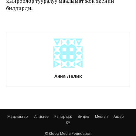
кыйроолор тууралуу маалымат жок экенин
билдирди.
Анна Лелик
Жаңылыктар
Иликтөө
Репортаж
Видео
Мектеп
Ашар
KY
© Kloop Media Foundation