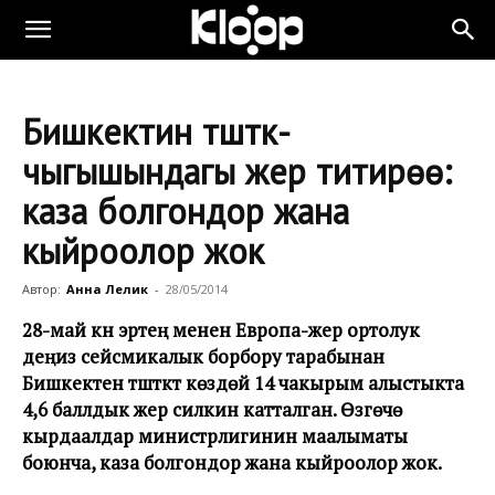
Бишкектин түштүк-
чыгышындагы жер титирөө:
каза болгондор жана
кыйроолор жок
Автор:
Анна Лелик
-
28/05/2014
28-май күнү эртең менен Европа-жер ортолук
деңиз сейсмикалык борбору тарабынан
Бишкектен түштүктү көздөй 14 чакырым алыстыкта
4,6 баллдык жер силкинүү катталган. Өзгөчө
кырдаалдар министрлигинин маалыматы
боюнча, каза болгондор жана кыйроолор жок.