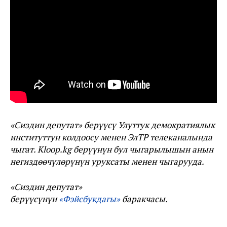
«Сиздин депутат» берүүсү Улуттук демократиялык
институттун колдоосу менен ЭлТР телеканалында
чыгат. Kloop.kg берүүнүн бул чыгарылышын анын
негиздөөчүлөрүнүн уруксаты менен чыгарууда.
«Сиздин депутат»
берүүсүнүн
«Фэйсбукдагы»
баракчасы.