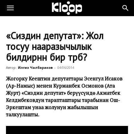
«Сиздин депутат»: Жол
тосуу нааразычылык
билдирүүнүн бир түрүбү?
Автор:
Илгиз Чалбараков
-
04/06/2014
Жогорку Кеңештин депутаттары
Эсенгул Исаков
(Ар-Намыс)
менен
Курманбек Осмонов (Ата
Журт) «Сиздин депутат»
берүүсүндө Акматбек
Келдибековдун тарапташтары тарабынан Ош-
Эркештам унаа жолунун жабылышын
талкуулашты
.