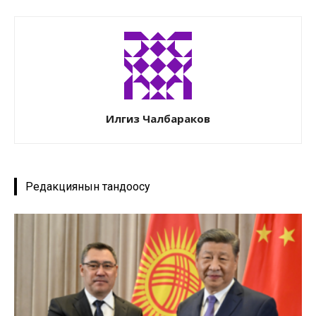
Илгиз Чалбараков
Редакциянын тандоосу