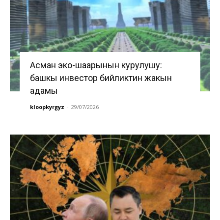
Асман эко-шаарынын курулушу:
башкы инвестор бийликтин жакын
адамы
kloopkyrgyz
-
29/07/2026