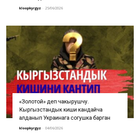
kloopkyrgyz
-
25/06/2026
«Золотой» деп чакырушчу.
Кыргызстандык киши кандайча
алданып Украинага согушка барган
kloopkyrgyz
-
04/06/2026