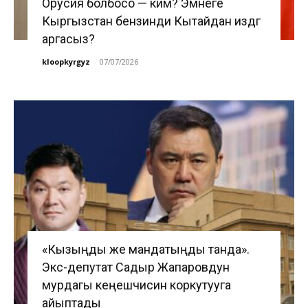
Орусия болбосо — ким? Эмнеге
Кыргызстан бензинди Кытайдан издөөгө
аргасыз?
kloopkyrgyz
-
07/07/2026
«Кызыңды же мандатыңды танда».
Экс-депутат Садыр Жапаровдун
мурдагы кеңешчисин коркутууга
айыптады