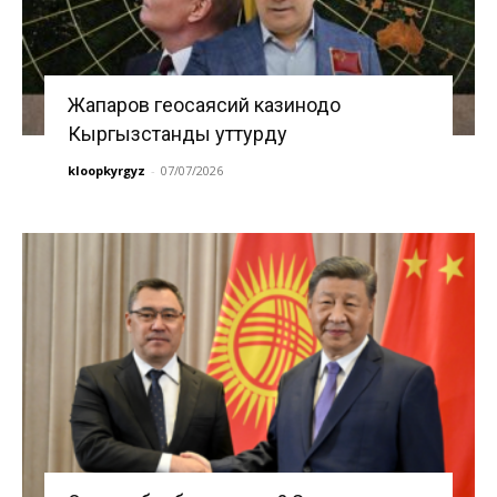
Жапаров геосаясий казинодо
Кыргызстанды уттурду
kloopkyrgyz
-
07/07/2026