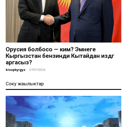
Орусия болбосо — ким? Эмнеге
Кыргызстан бензинди Кытайдан издөөгө
аргасыз?
kloopkyrgyz
-
07/07/2026
Соңку жаңылыктар