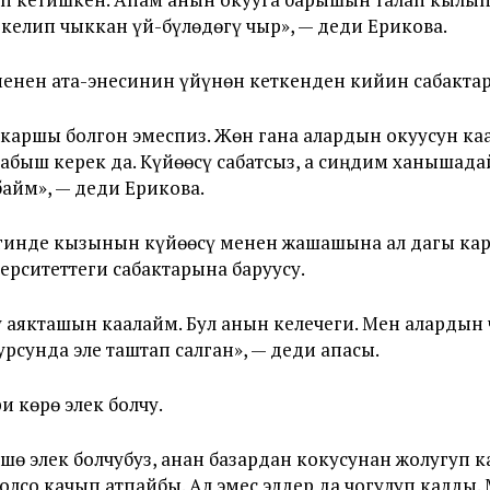
елип чыккан үй-бүлөдөгү чыр», — деди Ерикова.
енен ата-энесинин үйүнөн кеткенден кийин сабакта
каршы болгон эмеспиз. Жөн гана алардын окуусун ка
табыш керек да. Күйөөсү сабатсыз, а сиңдим ханышад
байм», — деди Ерикова.
гинде кызынын күйөөсү менен жашашына ал дагы карш
рситеттеги сабактарына баруусу.
 аякташын каалайм. Бул анын келечеги. Мен аларды
рсунда эле таштап салган», — деди апасы.
 көрө элек болчу.
үшө элек болчубуз, анан базардан кокусунан жолугуп
 болсо качып атпайбы. Ал эмес элдер да чогулуп калды