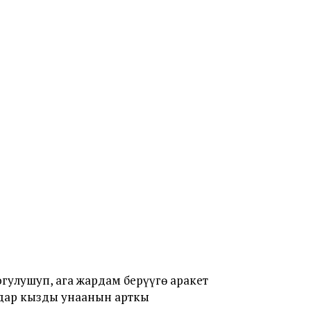
улушуп, ага жардам берүүгө аракет
мдар кызды унаанын арткы