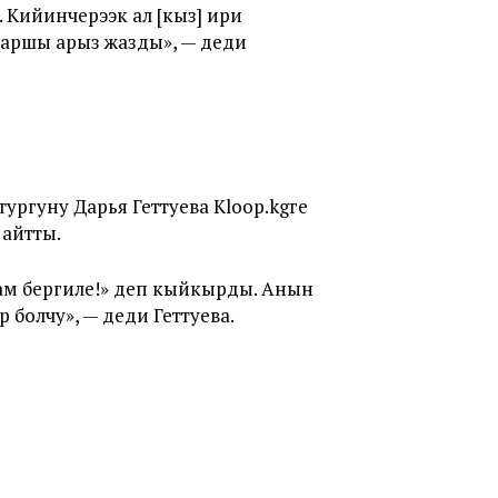
 Кийинчерээк ал [кыз] ири
каршы арыз жазды», — деди
ургуну Дарья Геттуева Kloop.kgге
айтты.
ам бергиле!» деп кыйкырды. Анын
 болчу», — деди Геттуева.