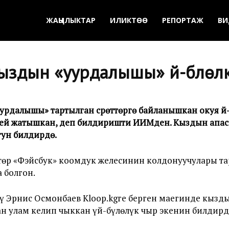
ЖАҢЫЛЫКТАР
ИЛИКТӨӨ
РЕПОРТАЖ
ВИ
здын «уурдалышы» үй-бүлөлү
далышы» тартылган сүрөттөргө байланышкан окуя үй-б
ербей жатышкан, деп билдиришти ИИМден. Кыздын ап
ун билдирүүдө.
өр «Фэйсбук» коомдук желесинин колдонуучулары тар
 болгон.
 Эрнис Осмонбаев Kloop.kgге берген маегинде кызды
 улам келип чыккан үй-бүлөлүк чыр экенин билдирд