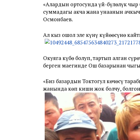
«Алардын ортосунда үй-бүлөлүк чыр 
суммадагы акча жана унаанын ачкыч
Осмонбаев.
Ал кыз ошол эле күнү күйөөсүнө ка
Окуяга күбө болуп, тартып алган сүр
берген маегинде Ош базарынан чыг
«Биз базардын Токтогул көчөсү тар
жанында көп киши жок болчу, болгону