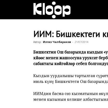
Клооп
кыргызча
ИИМ: Бишкектеги кы
Автор:
Илгиз Чалбараков
-
21/07/2014
|
Бишкектин Ош базарында кыздын «уур
күйөөсү менен жашоосуна уруксат б
сабактагы көйгөйлөрү себеп болгондуг
Кыргызстан
Кыздын уурдалышы тартылган сүрөтт
июль күнү Бишкектеги Ош базарында
жаңылыктары
ИИМдин басма сөз кызматынын өкүлү
менен кызынын келише албастыгынан