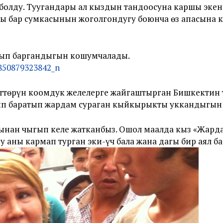
болду. Туугандары ал кыздын тандоосуна каршы экен.
ы бар сумкасынын жоголгондугу боюнча өз апасына 
йтып баргандыгын кошумчалады.
өттөрүн коомдук желелерге жайгаштырган Бишкектин т
ып баратып жардам сураган кыйкырыкты уккандыгын 
абынан чыгып келе жатканбыз. Ошол маалда кыз «Жард
 аны кармап турган эки-үч бала жана дагы бир аял бар