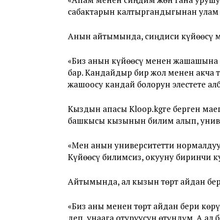
сабактарын калтыргандыгынан улам к
Анын айтымында, сиңдиси күйөөсү м
«Биз анын күйөөсү менен жашашына 
бар. Кандайдыр бир жол менен акча 
жашоосу кандай болорун элестете ал
Кыздын апасы Kloop.kgге берген мае
башкысы кызынын билим алып, униве
«Мен анын университетти нормалдуу
Күйөөсү билимсиз, окууну биринчи ку
Айтымында, ал кызын төрт айдан бери
«Биз аны менен төрт айдан бери көр
деп, унаага отуруусун өтүндүм. А ал