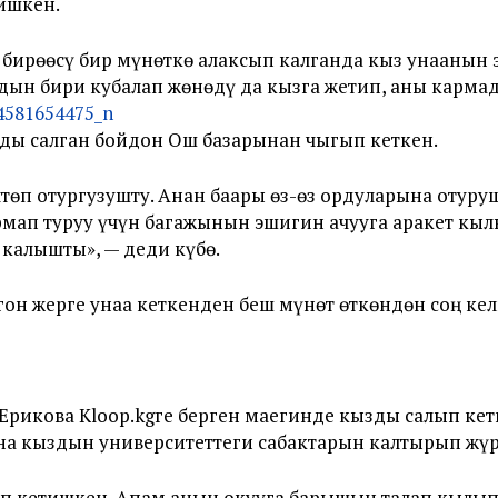
ишкен.
бирөөсү бир мүнөткө алаксып калганда кыз унаанын 
ын бири кубалап жөнөдү да кызга жетип, аны кармад
зды салган бойдон Ош базарынан чыгып кеткен.
төп отургузушту. Анан баары өз-өз ордуларына отуру
рмап туруу үчүн багажынын эшигин ачууга аракет кы
 калышты», — деди күбө.
н жерге унаа кеткенден беш мүнөт өткөндөн соң кел
Ерикова Kloop.kgге берген маегинде кызды салып ке
 кыздын университеттеги сабактарын калтырып жүрг
п кетишкен. Апам анын окууга барышын талап кылып 