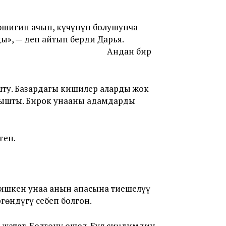
эшигин ачып, күчүнүн болушунча
ы», — деп айтып берди Дарья.
Андан бир
шту. Базардагы кишилер аларды жок
лышты. Бирок унааны адамдарды
ген.
тишкен унаа анын апасына тиешелүү
өндүгү себеп болгон.
жатат. Болгону ошол. Бул сиңдимдин