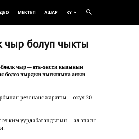
ДЕО
МЕКТЕП
АШАР
KY
к чыр болуп чыкты
үлөлүк чыр — ата-энеси кызынын
асы болсо чырдын чыгышына анын
бынан резонанс жаратты — окуя 20-
 эч ким уурдабагандыгын — ал апасы
и.