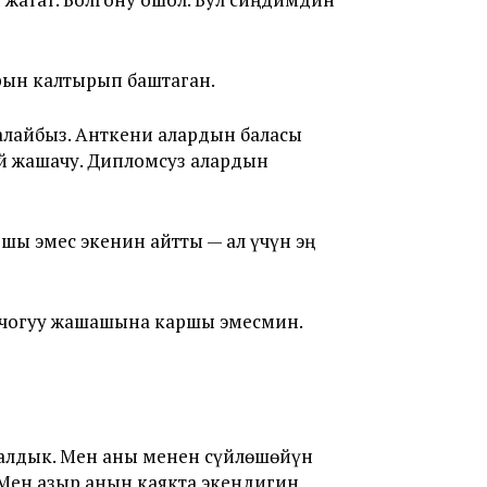
рын калтырып баштаган.
алайбыз. Анткени алардын баласы
ай жашачу. Дипломсуз алардын
ы эмес экенин айтты — ал үчүн эң
н чогуу жашашына каршы эмесмин.
 калдык. Мен аны менен сүйлөшөйүн
. Мен азыр анын каякта экендигин