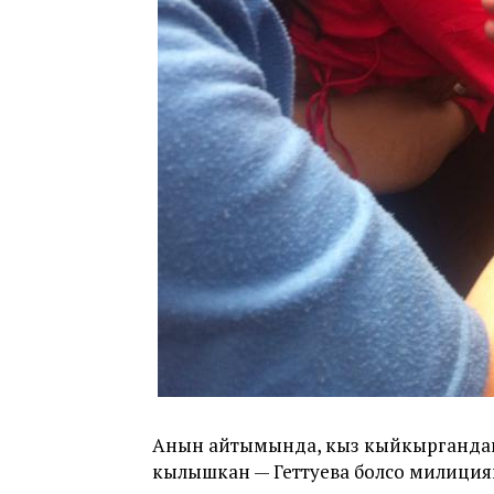
Анын айтымында, кыз кыйкыргандан 
кылышкан — Геттуева болсо милиция