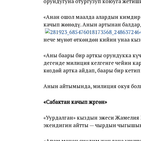
орундугуна отургузуп коюуга жетиш
«Анан ошол маалда алардын кимдир 
качып жөнөдү. Анын артынан балдард
нече мүнөт өткөндөн кийин унаа кы
«Аны баары бир арткы орундукка күч
дегенде милиция келгенге чейин ка
көздөй артка айдап, баары бир кетип
Анын айтымында, милиция окуя болго
«
Сабактан качып жүргөн
»
«Уурдалган» кыздын эжеси Жамелия 
экендигин айтты — чырдын чыгышына
«Апам менен сиңдим жөн гана урушу