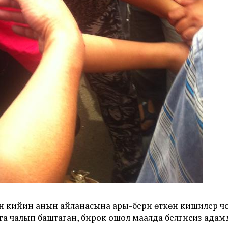
кийин анын айланасына ары-бери өткөн кишилер чог
га чалып баштаган, бирок ошол маалда белгисиз ада