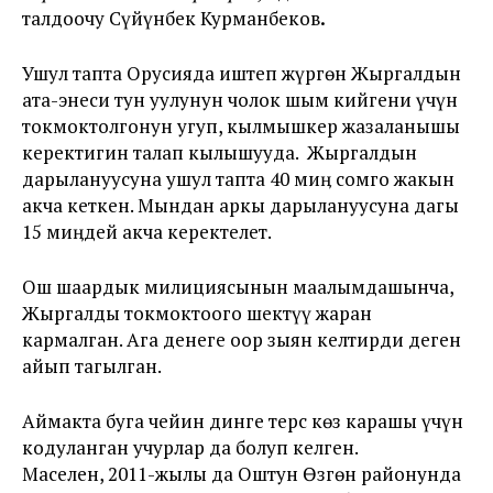
талдоочу Сүйүнбек Курманбеков
.
Ушул тапта Орусияда иштеп жүргөн Жыргалдын
ата-энеси тун уулунун чолок шым кийгени үчүн
токмоктолгонун угуп, кылмышкер жазаланышы
керектигин талап кылышууда. Жыргалдын
дарылануусуна ушул тапта 40 миӊ сомго жакын
акча кеткен. Мындан аркы дарылануусуна дагы
15 миӊдей акча керектелет.
Ош шаардык милициясынын маалымдашынча,
Жыргалды токмоктоого шектүү жаран
кармалган. Ага денеге оор зыян келтирди деген
айып тагылган.
Аймакта буга чейин динге терс көз карашы үчүн
кодуланган учурлар да болуп келген.
Маселен, 2011-жылы да Оштун Өзгөн районунда