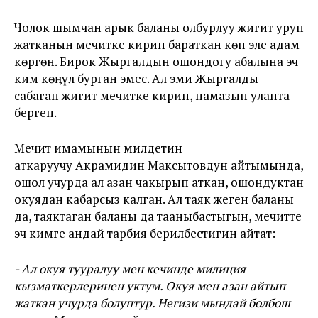
Чолок шымчан арык баланы олбурлуу жигит уруп
жатканын мечитке кирип бараткан көп эле адам
көргөн. Бирок Жыргалдын ошондогу абалына эч
ким көӊүл бурган эмес. Ал эми Жыргалды
сабаган жигит мечитке кирип, намазын уланта
берген.
Мечит имамынын милдетин
аткаруучу
Акрамидин Максытовдун айтымында,
ошол учурда ал азан чакырып аткан, ошондуктан
окуядан кабарсыз калган. Ал таяк жеген баланы
да, таяктаган баланы да тааныбастыгын, мечитте
эч кимге андай тарбия берилбестигин айтат:
- Ал окуя тууралуу мен кечинде милиция
кызматкерлеринен уктум. Окуя мен азан айтып
жаткан учурда болуптур. Негизи мындай болбош