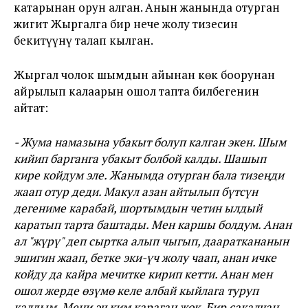
катарынан орун алган. Анын жанында отурган
жигит Жыргалга бир нече жолу тизесин
бекитүүнү талап кылган.
Жыргал чолок шымдын айынан көк боорунан
айрылып калаарын ошол тапта билбегенин
айтат:
- Жума намазына убакыт болуп калган экен. Шым
кийип барганга убакыт болбой калды. Шашып
кире койдум эле. Жанымда отурган бала тизеӊди
жаап отур деди. Макул азан айтылып бүтсүн
дегениме карабай, шортымдын четин ылдый
каратып тарта баштады. Мен каршы болдум. Анан
ал "жүрү" деп сыртка алып чыгып, даараткананын
эшигин жаап, бетке эки-үч жолу чаап, анан ичке
койду да кайра мечитке кирип кетти. Анан мен
ошол жерде өзүмө келе албай кыйлага туруп
калдым. Мени эч ким караган жок. Бир сакалчан