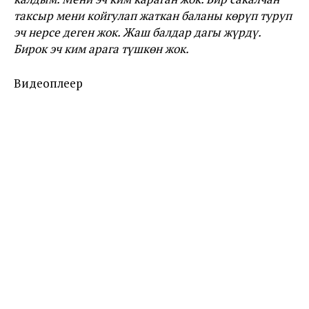
таксыр мени койгулап жаткан баланы көрүп туруп
эч нерсе деген жок. Жаш балдар дагы жүрдү.
Бирок эч ким арага түшкөн жок.
Видеоплеер