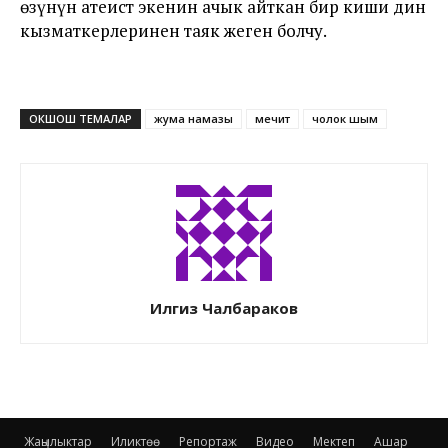
өзүнүн атеист экенин ачык айткан бир киши дин
кызматкерлеринен таяк жеген болчу.
ОКШОШ ТЕМАЛАР
жума намазы
мечит
чолок шым
Илгиз Чалбараков
Жаңылыктар
Иликтөө
Репортаж
Видео
Мектеп
Ашар