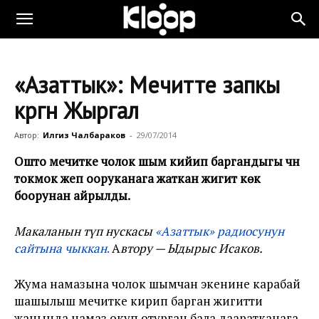
«Азаттык»: Мечитте запкы
көргөн Жыргал
Автор:
Илгиз Чалбараков
-
29/07/2014
Ошто мечитке чолок шым кийип баргандыгы үчүн
токмок жеп ооруканага жаткан жигит көк
боорунан айрылды.
Макаланын түп нускасы
«Азаттык» радиосунун
сайтына
чыккан
.
А
втору — Ыдырыс Исаков.
Жума намазына чолок шымчан экенине карабай
шашылыш мечитке кирип барган жигитти
жанында намаз окуп отурган бала дааратканага