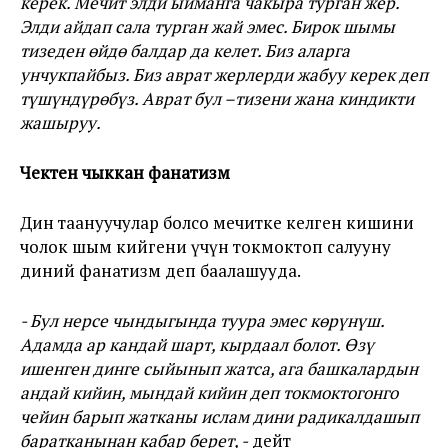
керек. Мечит элди ыйманга чакыра турган жер.
Элди айдап сала турган жай эмес. Бирок шымы
тизеден өйдө балдар да келет. Биз аларга
унчукпайбыз. Биз аврат жерлерди жабуу керек деп
түшүндүрөбүз. Аврат бул –тизени жана киндикти
жашыруу.
Чектен чыккан фанатизм
Дин таануучулар болсо мечитке келген кишини
чолок шым кийгени үчүн токмоктоп салууну
диний фанатизм деп баалашууда.
- Бул нерсе чындыгында туура эмес көрүнүш.
Адамда ар кандай шарт, кырдаал болот. Өзү
ишенген динге сыйынып жатса, ага башкалардын
андай кийин, мындай кийин деп токмоктогонго
чейин барып жатканы ислам дини радикалдашып
баратканынан кабар берет, -
дейт