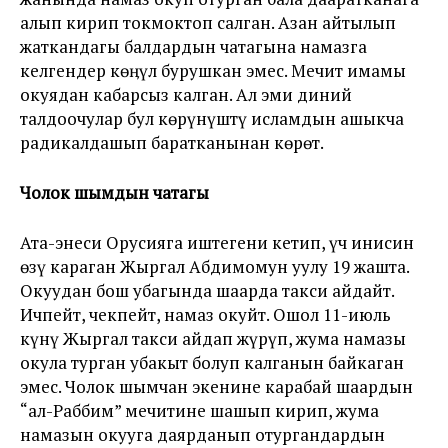
алып кирип токмоктоп салган. Азан айтылып
жаткандагы балдардын чатагына намазга
келгендер көӊүл бурушкан эмес. Мечит имамы
окуядан кабарсыз калган. Ал эми диний
талдоочулар бул көрүнүштү исламдын ашыкча
радикалдашып баратканынан көрөт.
Чолок шымдын чатагы
Ата-энеси Орусияга иштегени кетип, үч инисин
өзү караган Жыргал Абдимомун уулу 19 жашта.
Окуудан бош убагында шаарда такси айдайт.
Ичпейт, чекпейт, намаз окуйт. Ошол 11-июль
күнү Жыргал такси айдап жүрүп, жума намазы
окула турган убакыт болуп калганын байкаган
эмес. Чолок шымчан экенине карабай шаардын
“ал-Раббим” мечитине шашып кирип, жума
намазын окууга даярданып отургандардын