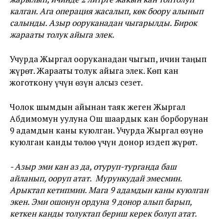
калган. Ага операция жасалып, көк боору алынып
салынды. Азыр ооруканадан чыгарылды. Бирок
жарааты толук айыга элек.
Учурда Жыргал ооруканадан чыгып, ичин таӊып
жүрөт. Жарааты толук айыга элек. Көп кан
жоготкону үчүн өзүн алсыз сезет.
Чолок шымдын айынан таяк жеген Жыргал
Абдимомун уулуна Ош шаардык кан борборунан
9 адамдын каны куюлган. Учурда Жыргал өзүнө
куюлган канды төлөө үчүн донор издеп жүрөт.
- Азыр эми кан аз да, отуруп-турганда баш
айланып, ооруп атат. Мурункудай эмесмин.
Арыктап кетипмин. Мага 9 адамдын каны куюлган
экен. Эми ошонун ордуна 9 донор алып барып,
кеткен канды толуктап бериш керек болуп атат.