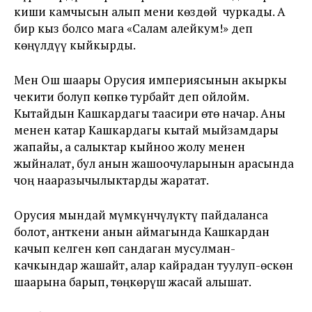
киши камчысын алып мени көздөй чуркады. А
бир кыз болсо мага «Салам алейкум!» деп
көңүлдүү кыйкырды.
Мен Ош шаары Орусия империясынын акыркы
чекити болуп көпкө турбайт деп ойлойм.
Кытайдын Кашкардагы таасири өтө начар. Аны
менен катар Кашкардагы кытай мыйзамдары
жапайы, а салыктар кыйноо жолу менен
жыйналат, бул анын жашоочуларынын арасында
чоң нааразычылыктарды жаратат.
Орусия мындай мүмкүнчүлүктү пайдаланса
болот, анткени анын аймагында Кашкардан
качып келген көп сандаган мусулман-
качкындар жашайт, алар кайрадан туулуп-өскөн
шаарына барып, төңкөрүш жасай алышат.