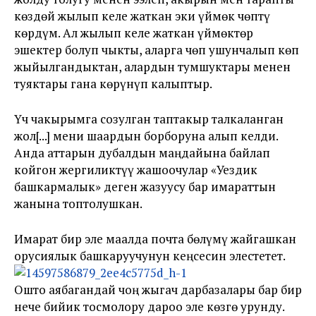
көздөй жылып келе жаткан эки үймөк чөптү
көрдүм. Ал жылып келе жаткан үймөктөр
эшектер болуп чыкты, аларга чөп ушунчалып көп
жыйылгандыктан, алардын тумшуктары менен
туяктары гана көрүнүп калыптыр.
Үч чакырымга созулган таптакыр талкаланган
жол[...] мени шаардын борборуна алып келди.
Анда аттарын дубалдын маңдайына байлап
койгон жергиликтүү жашоочулар «Уездик
башкармалык» деген жазуусу бар имараттын
жанына топтолушкан.
Имарат бир эле маалда почта бөлүмү жайгашкан
орусиялык башкаруучунун кеңсесин элестетет.
Ошто аябагандай чоң жыгач дарбазалары бар бир
нече бийик тосмолору дароо эле көзгө урунду.