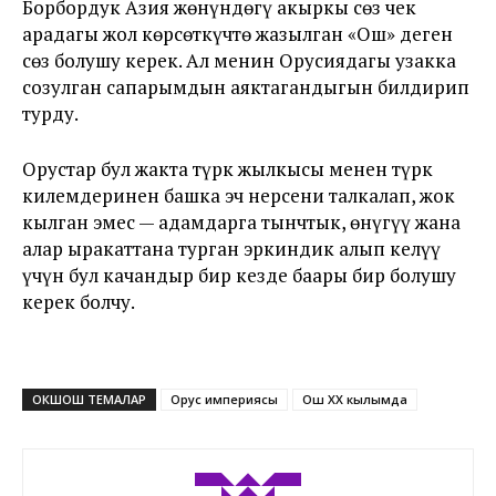
Борбордук Азия жөнүндөгү акыркы сөз чек
арадагы жол көрсөткүчтө жазылган «Ош» деген
сөз болушу керек. Ал менин Орусиядагы узакка
созулган сапарымдын аяктагандыгын билдирип
турду.
Орустар бул жакта түрк жылкысы менен түрк
килемдеринен башка эч нерсени талкалап, жок
кылган эмес — адамдарга тынчтык, өнүгүү жана
алар ыракаттана турган эркиндик алып келүү
үчүн бул качандыр бир кезде баары бир болушу
керек болчу.
ОКШОШ ТЕМАЛАР
Орус империясы
Ош XX кылымда