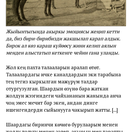
Жыйынтыгында акыркы эмоциясы жеңип кетти
да, биз бири-бирибизди жакшылап карап алдык.
Бирок ал көз караш күйөөсү жини келип аялын
менден алыстатып кеткенге чейин гана уланды.
Жол кең пахта талааларын аралап өтөт.
Талаалардагы ичке каналдардын эки тарабына
тең тегиз кыркылган мажүрүм талдар
отургузулган. Шаардын өзүнө бара жаткан
жолдун жээгиндеги чайхананын жанында анча
чоң эмес мечит бар экен, андан динге
ишенгендерди сыйынууга чакырып жатты. [...]
Шаардагы биринчи көчөгө бурулаарым менен
жолду толугу менен ээлеп, акырын мен тарапты