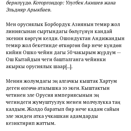
берилүүдө
.
Которгондор
: Улугбек Акишев
жана
Эльдияр Арыкбаев.
Мен орусиялык Борбордук Азиянын темир жол
линиясынан сыртындагы бөлүгүнүн кандай
экенин көргүм келди. Ошондуктан Андижандын
темир жол бекетинде өткөргөн бир нече күндөн
кийин Ошко чейин дагы 50 чакырым жүрдүм —
Ош Кытайдын чеги башталганга чейинки
акыркы орусиялык шаар[...].
Менин жолумдагы эң алгачкы кыштак Хартум
деген өзгөчө аталышка ээ экен. Кыштактын
четинен эле Орусия империясынын эң
чегиндеги жумуштуулук менен молчулукка таң
калдым. Жолдо баратып бир нече кадам сайын
эле экиден атка учкашкан адамдарды
кезиктирип жаттым.