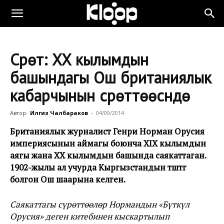
Сүрөт: XX кылымдын
башындагы Ош британиялык
кабарчынын сүрөттөөсүндө
Автор:
Илгиз Чалбараков
-
04/09/2014
Британи
ялык
журналист Генри Норман
Орусия
империясынын аймагы боюнча
XIX
кылымдын
аягы жана
XX
кылымдын башында саякаттаган
.
1902
-жылы ал учурда Кыргызстандын түштүгү
болгон Ош шаарына келген
.
Саякаттагы сүрөттөөлөр Нормандын «Бүткүл
Орусия» деген китебинен кыскартылып