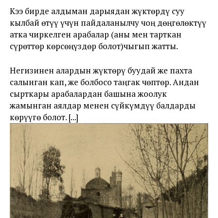
Кээ бирде алдыман дарыядан жүктөрдү суу
кылбай өтүү үчүн пайдаланылчу чоң дөңгөлөктүү
атка чиркелген арабалар (аны мен тарткан
сүрөттөр көрсөңүздөр болот)чыгып жатты.
Негизинен алардын жүктөрү буудай же пахта
салынган кап, же болбосо таңгак чөптөр. Андан
сырткары арабалардан башына жоолук
жамынган аялдар менен сүйкүмдүү балдарды
көрүүгө болот. [...]