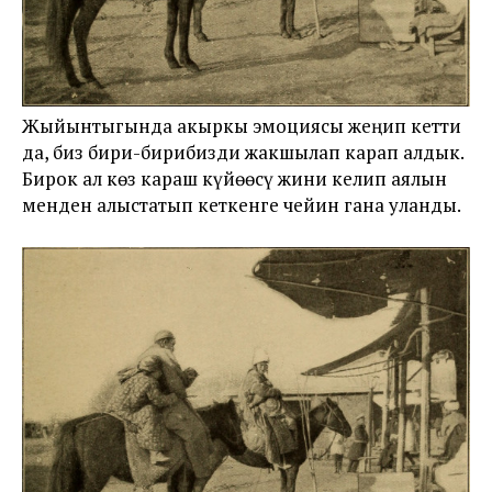
Жыйынтыгында акыркы эмоциясы жеңип кетти
да, биз бири-бирибизди жакшылап карап алдык.
Бирок ал көз караш күйөөсү жини келип аялын
менден алыстатып кеткенге чейин гана уланды.