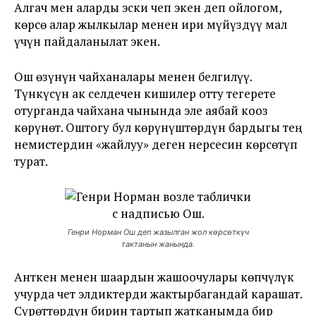
Алгач мен аларды эски чеп экен деп ойлогом,
көрсө алар жылкылар менен ири мүйүздүү мал
үчүн пайдаланылат экен.
Ош өзүнүн чайханалары менен белгилүү.
Түнкүсүн ак селдечен кишилер отту тегерете
отурганда чайхана чынында эле аябай кооз
көрүнөт. Оштогу бул көрүнүштөрдүн бардыгы тең
немистердин «жайлуу» деген нерсесин көрсөтүп
турат.
Генри Норман Ош деп жазылган жол көрсөткүч
тактанын жанында.
Анткен менен шаардын жашоочулары көпчүлүк
учурда чет элдиктерди жактырбагандай карашат.
Сүрөттөрдүн бирин тартып жатканымда бир