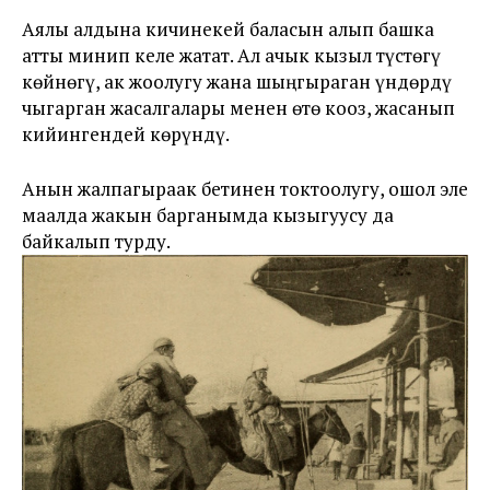
Аялы алдына кичинекей баласын алып башка
атты минип келе жатат. Ал ачык кызыл түстөгү
көйнөгү, ак жоолугу жана шыңгыраган үндөрдү
чыгарган жасалгалары менен өтө кооз, жасанып
кийингендей көрүндү.
Анын жалпагыраак бетинен токтоолугу, ошол эле
маалда жакын барганымда кызыгуусу да
байкалып турду.