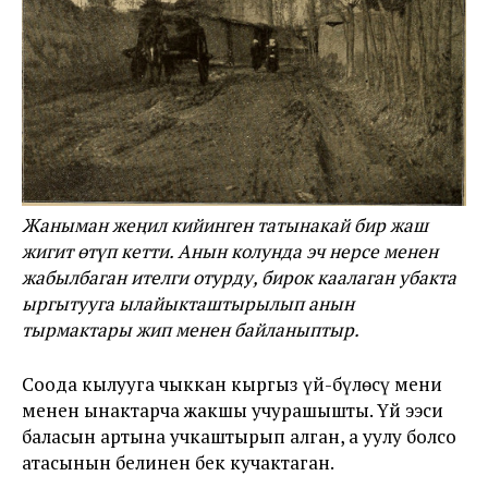
Жаныман жеңил кийинген татынакай бир жаш
жигит өтүп кетти. Анын колунда эч нерсе менен
жабылбаган ителги отурду, бирок каалаган убакта
ыргытууга ылайыкташтырылып анын
тырмактары жип менен байланыптыр.
Соода кылууга чыккан кыргыз үй-бүлөсү мени
менен ынактарча жакшы учурашышты. Үй ээси
баласын артына учкаштырып алган, а уулу болсо
атасынын белинен бек кучактаган.