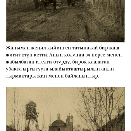
Жаныман жеңил кийинген татынакай бир жаш
жигит өтүп кетти. Анын колунда эч нерсе менен
жабылбаган ителги отурду, бирок каалаган
убакта ыргытууга ылайыкташтырылып анын
тырмактары жип менен байланыптыр.