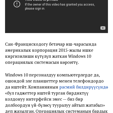
Сан-Францискодогу бетачар иш-чарасында
америкалык корпорация 2015-жылы ишке
киргизилиши күтүлүп жаткан Windows 10
операциялык системасын көрсөттү.
Windows 10 персоналдуу компьютерлерде да,
ошондой эле планшеттер менен телефондордо
да иштейт. Компаниянын
расмий билдирүүсүндө
«бул гаджеттер иштей турган бирдиктүү
колдонуу интерфейси эмес — биз бир
долбоордун үй-бүлөсү тууралуу айтып жатабыз»
деп жазылган. Операциялык системанын бардык