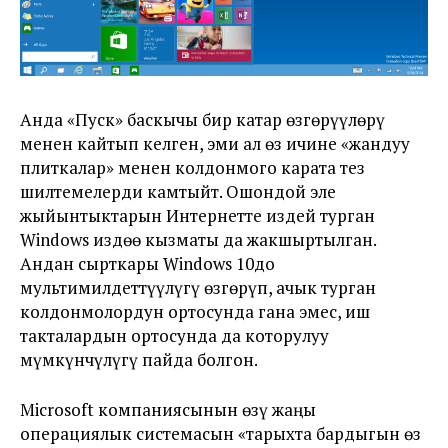
Анда «Пуск» баскычы бир катар өзгөрүүлөрү
менен кайтып келген, эми ал өз ичине «жандуу
плиткалар» менен колдонмого карата тез
шилтемелерди камтыйт. Ошондой эле
жыйынтыктарын Интернетте издей турган
Windows издөө кызматы да жакшыртылган.
Андан сырткары Windows 10до
мультимилдеттүүлүгү өзгөрүп, ачык турган
колдонмолордун ортосунда гана эмес, иш
такталардын ортосунда да которулуу
мүмкүнчүлүгү пайда болгон.
Microsoft компаниясынын өзү жаңы
операциялык системасын «тарыхта бардыгын өз