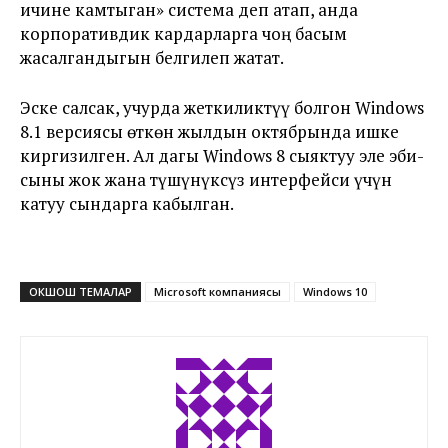
ичине камтыган» система деп атап, анда
корпоративдик кардарларга чоң басым
жасалгандыгын белгилеп жатат.
Эске салсак, учурда жеткиликтүү болгон Windows
8.1 версиясы өткөн жылдын октябрында ишке
киргизилген. Ал дагы Windows 8 сыяктуу эле эби-
сыны жок жана түшүнүксүз интерфейси үчүн
катуу сындарга кабылган.
ОКШОШ ТЕМАЛАР
Microsoft компаниясы
Windows 10