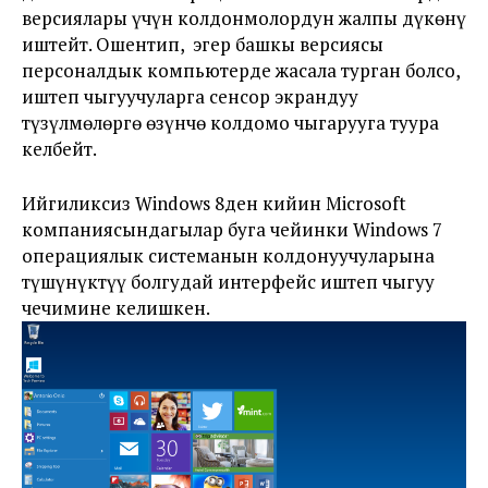
версиялары үчүн колдонмолордун жалпы дүкөнү
иштейт. Ошентип, эгер башкы версиясы
персоналдык компьютерде жасала турган болсо,
иштеп чыгуучуларга сенсор экрандуу
түзүлмөлөргө өзүнчө колдомо чыгарууга туура
келбейт.
Ийгиликсиз Windows 8ден кийин Microsoft
компаниясындагылар буга чейинки Windows 7
операциялык системанын колдонуучуларына
түшүнүктүү болгудай интерфейс иштеп чыгуу
чечимине келишкен.