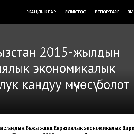
ЖАҢЫЛЫКТАР
ИЛИКТӨӨ
РЕПОРТАЖ
ВИ
гызстан 2015-жылдын
иялык экономикалык
ук кандуу мүчөсү болот
ызстандын Бажы жана Евразиялык экономикалык бир