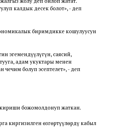
жалгыз жолу деп ойлоп жатат.
луп калдык десек болот», - деп
кономикалык биримдикке кошулуусун
н эгемендүүлүгүн, саясий,
ууга, адам укуктары менен
чечим болуп эсептелет», - деп
 кириши божомолдонуп жаткан.
га киргизилген өзгөртүүлөрдү кабыл