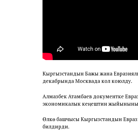
Кыргызстандын Бажы жана Евразиял
декабрында Москвада кол коюлду.
Алмазбек Атамбаев документке Евр
экономикалык кеңештин жыйынынын
Өлкө башчысы Кыргызстандын Евра
билдирди.