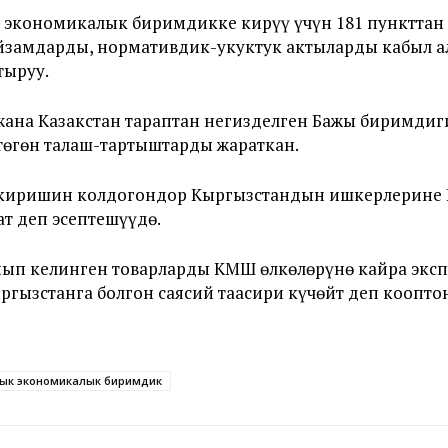
экономикалык биримдикке кирүү үчүн 181 пункттан
ыйзамдарды, нормативдик-укуктук актыларды кабыл ал
тыруу.
жана Казакстан тараптан негизделген Бажы биримди
төгөн талаш-тартыштарды жараткан.
иришин колдогондор Кыргызстандын ишкерлерине Ка
ат деп эсептешүүдө.
ып келинген товарларды КМШ өлкөлөрүнө кайра эксп
гызстанга болгон саясий таасири күчөйт деп коопто
ык экономикалык биримдик