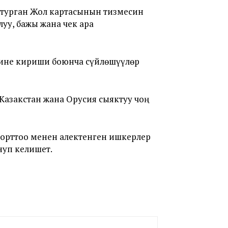
 турган Жол картасынын тизмесин
уу, бажы жана чек ара
гине кириши боюнча сүйлөшүүлөр
закстан жана Орусия сыяктуу чоң
орттоо менен алектенген ишкерлер
нуп келишет.