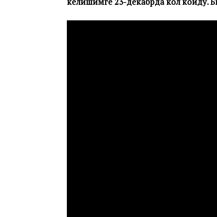
келишимге 23-декабрда кол койду. Б