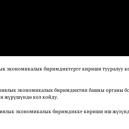
ык экономикалык биримдиктерге кириши тууралуу к
азиялык экономикалык биримдиктин башкы органы бо
 жүрүшүндө кол койду.
зиялык экономикалык биримдикке кириши иш жүзүнд