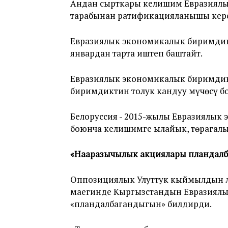
Андан сырткары келишим Евразиялы
тарабынан ратификацияланышы кер
Евразиялык экономикалык биримдикт
январдан тарта иштеп баштайт.
Евразиялык экономикалык биримдик
биримдиктин толук кандуу мүчөсү б
Белоруссия - 2015-жылы Евразиялык
боюнча келишимге ылайык, төрагалык
«Нааразычылык акциялары пландалб
Оппозициялык Улуттук кыймылдын л
маегинде Кыргызстандын Евразиялы
«пландалбагандыгын» билдирди.