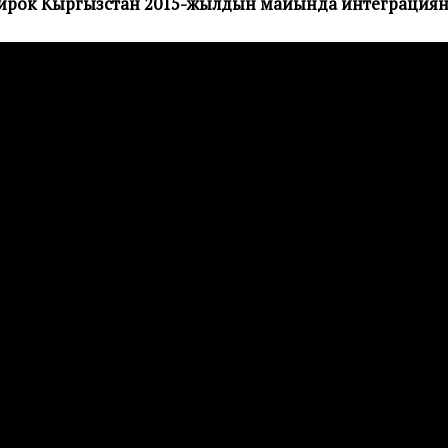
ирок Кыргызстан 2015-жылдын майында интеграциянын