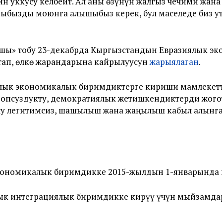
н уккусу келбейт. Ал аны өзүнүн жалгыз чечими жана 
ыбызды моюнга алышыбыз керек, бул маселеде биз уту
шы» тобу 23-декабрда Кыргызстандын Евразиялык э
тап, өлкө жарандарына кайрылуусун
жарыялаган
.
лык экономикалык биримдиктерге кириши мамлекетти
опсуздукту, демократиялык жетишкендиктерди жогот
у легитимсиз, шашылыш жана жаңылыш кабыл алынган 
кономикалык биримдикке 2015-жылдын 1-январында
ык интеграциялык биримдикке кирүү үчүн мыйзамдар