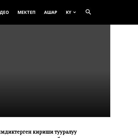
ДЕО
МЕКТЕП
АШАР
KY
имдиктерген кириши тууралуу