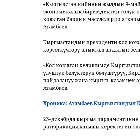
«Кыргызстан кийинки жылдын 9-май
экономикалык биримдиктин толук кан
коюлган бардык маселелерди аткарып
Атамбаев.
Кыргызстандын президенти кол ко
көрсөткүчтөрү аныкталгандыгын бел
«Кол коюлган келишимде Кыргызстан
үлүштүк бөлүктөрүн бөлүштүрүү, Би
пайдалануу жана кыргыз-казак чек 
Атамбаев.
Хроника: Атамбаев Кыргызстандын 
23-декабрда кыргыз парламентинин 
ратификацияланышы керектигин би