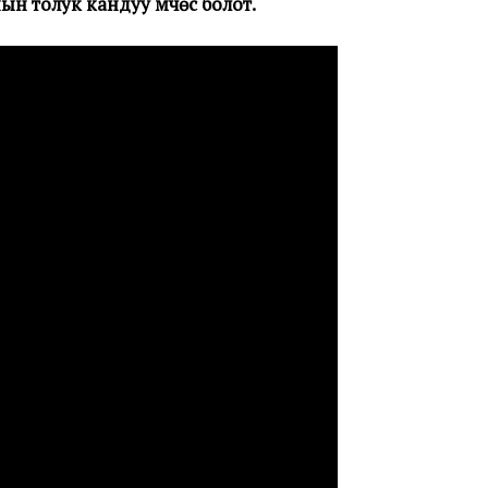
 толук кандуу мүчөсү болот.