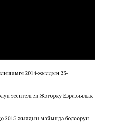
елишимге 2014-жылдын 23-
луп эсептелген Жогорку Евразиялык
ө 2015-жылдын майында болоорун