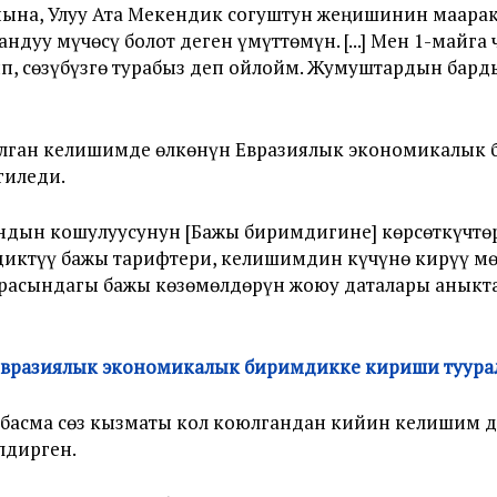
ына, Улуу Ата Мекендик согуштун жеңишинин маарак
дуу мүчөсү болот деген үмүттөмүн. [...] Мен 1-майг
, сөзүбүзгө турабыз деп ойлойм. Жумуштардын барды
юлган келишимде өлкөнүн Евразиялык экономикалык
гиледи.
дын кошулуусунун [Бажы биримдигине] көрсөткүчтөр
рдиктүү бажы тарифтери, келишимдин күчүнө кирүү м
арасындагы бажы көзөмөлдөрүн жоюу даталары аныкта
Евразиялык экономикалык биримдикке кириши туура
басма сөз кызматы кол коюлгандан кийин келишим д
лдирген.