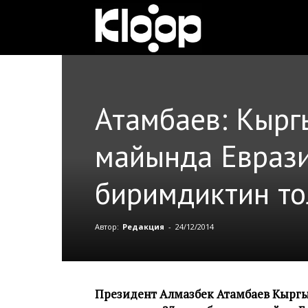
Клооп
кыргызча
Атамбаев: Кыр
|
майында Евраз
биримдиктин тол
Кыргызстан
Автор:
Редакция
-
24/12/2014
жаңылыктары
Президент Алмазбек Атамбаев Кырг