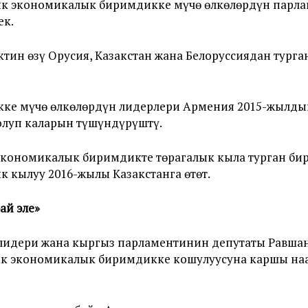
к экономикалык биримдикке мүчө өлкөлөрдүн парла
ек.
ин өзү Орусия, Казакстан жана Белоруссиядан тург
ке мүчө өлкөлөрдүн лидерлери Армения 2015-жылдын
олуп каларын түшүндүрүштү.
 экономикалык биримдикте төрагалык кыла турган бир
 кылуу 2016-жылы Казакстанга өтөт.
ай эле»
идери жана кыргыз парламентинин депутаты Равшан 
к экономикалык биримдикке кошулуусуна каршы на