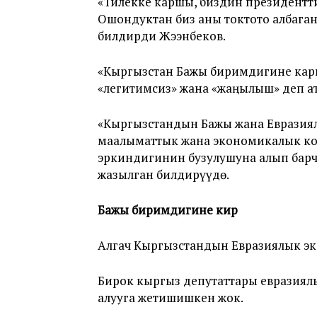
«Тилекке каршы, биздин президентти
Ошондуктан биз аны токтото албаган
билдирди Жээнбеков.
«Кыргызстан Бажы биримдигине кар
«легитимсиз» жана «жаңылыш» деп а
«Кыргызстандын Бажы жана Евразия
маалыматтык жана экономикалык ко
эркиндигинин бузулушуна алып барч
жазылган билдирүүдө.
Бажы биримдигине кирүү
Алгач Кыргызстандын Евразиялык э
Бирок кыргыз депутаттары евразиял
алууга жетишишкен жок.