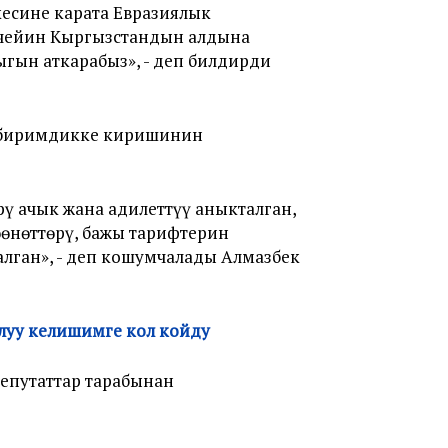
есине карата Евразиялык
а чейин Кыргызстандын алдына
гын аткарабыз», - деп билдирди
 биримдикке киришинин
ү ачык жана адилеттүү аныкталган,
өөнөттөрү, бажы тарифтерин
лган», - деп кошумчалады Алмазбек
луу келишимге кол койду
епутаттар тарабынан