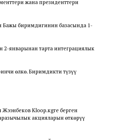
менттери жана президенттери
ан Бажы биримдигинин базасында 1-
 2-январынан тарта интеграциялык
инчи өлкө. Биримдикти түзүү
Жээнбеков Kloop.кgге берген
аразычылык акцияларын өткөрүү