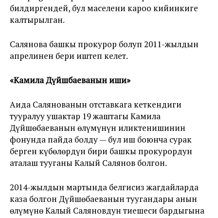
билдиргендей, бул маселени кароо кийинкиге
калтырылган.
Салянова башкы прокурор болуп 2011-жылдын
апрелинен бери иштеп келет.
«Камила Дүйшөбаеванын иши»
Аида Салянованын отставкага кеткендиги
тууралуу ушактар 19 жаштагы Камила
Дүйшөбаеванын өлүмүнүн иликтенишинин
фонунда пайда болду — бул иш боюнча сурак
берген күбөлөрдүн бири башкы прокурордун
аталаш тууганы Калый Салянов болгон.
2014-жылдын мартында белгисиз жагдайларда
каза болгон Дүйшөбаеванын туугандары анын
өлүмүнө Калый Саляновдун тиешеси бардыгына