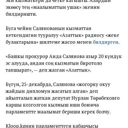
эки кызматкери да четке кагышты. Алардын
экөөсү тең «маалыматтын ушак» экенин
билдиришти.
Буга чейин Салянованын кызматтан
кеткендигин тууралуу «Азаттык» радиосу «жеке
булактарына» шилтеме жасоо менен
билдирген
.
«Башкы прокурор Аида Салянова азыр 20 күндүк
эс алууда, андан соң кызматын биротоло
тапшырат», — деп жазган «Азаттык».
Бүгүн, 25-декабрда, Салянова «жогорку окуу
жайдын дипломун жасатып алган» деп
айыпталып жаткан депутат Нурлан Төрөбековго
каршы козголгон кылмыш иши боюнча
парламентте маалымат бериши керек болчу.
Kloop.kgнин парламенттеги кабарчысы