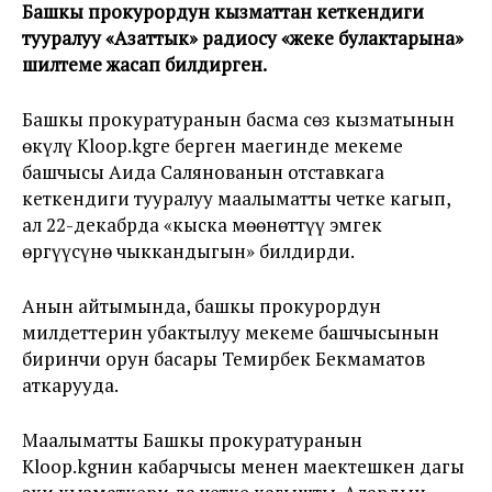
Башкы прокурордун кызматтан кеткендиги
тууралуу «Азаттык» радиосу «жеке булактарына»
шилтеме жасап билдирген.
Башкы прокуратуранын басма сөз кызматынын
өкүлү Kloop.kgге берген маегинде мекеме
башчысы Аида Салянованын отставкага
кеткендиги тууралуу маалыматты четке кагып,
ал 22-декабрда «кыска мөөнөттүү эмгек
өргүүсүнө чыккандыгын» билдирди.
Анын айтымында, башкы прокурордун
милдеттерин убактылуу мекеме башчысынын
биринчи орун басары Темирбек Бекмаматов
аткарууда.
Маалыматты Башкы прокуратуранын
Kloop.kgнин кабарчысы менен маектешкен дагы