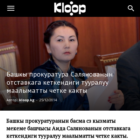
Башкы прокуратура Салянованын
отставкага кеткендиги тууралуу
маалыматты четке какты
Автор:
kloop.kg
-
25/12/2014
Башкы прокуратуранын басма сөз кызматы
мекеме башчысы Аида Салянованын отставкага
кеткендиги тууралуу маалыматты четке какты.