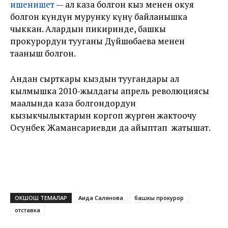
ишенишет
— ал каза болгон кыз менен окуя
болгон күндүн мурунку күнү байланышка
чыккан. Алардын пикиринде, башкы
прокурордун тууганы Дүйшөбаева менен
тааныш болгон.
Андан сырткары кыздын туугандары ал
кылмышка 2010-жылдагы апрель революциясы
маалында каза болгондордун
кызыкчылыктарын коргоп жүргөн жактоочу
Осунбек Жамансариевди да айыптап жатышат.
ОКШОШ ТЕМАЛАР
Аида Салянова
башкы прокурор
отставка