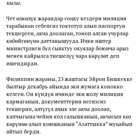
кызы.
Ч
ет өлкөлүк жарандар соңку кездери милиция
тарабынан себепсиз токтотуп алып паспортун
текшерген, акча доолаган, тоноп алган учурлар
көбөйгөнүнө даттанышууда. Ички иштер
министрлиги бул сыяктуу окуялар боюнча арыз
менен кайрылса тиешелүү чара көрүлөт деп
ишендирди.
Филиппин жараны, 23 жаштагы Эйрон Бишкекке
былтыр декабрь айында эки жумага конокко
келген. Он күндүн ичинде эки жолу милиция
кармаганын, документтерин негизсиз
текшерип, алтүгүл ачык эле акча доолап,
капчыгына чейин кол салышканын, акчасын көз
көрүнөө алып коюшканын “Азаттыкка” муңайып
айтып берди.