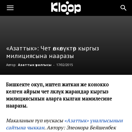
«Азаттык»: Чет өлкөлүктөр кыргыз
милициясына нааразы
Автор:
Азаттык үналгысы
-
17/02/2015
Бишкекте окуп, иштеп жаткан же конокко
келген айрым чет өлкөлүк жарандар кыргыз
милициясынын аларга кылган мамилесине
нааразы.
Макаланын түп нускасы
«Азаттык» үналгысынын
сайтына чыккан
. Автору: Элеонора Бейшенбек