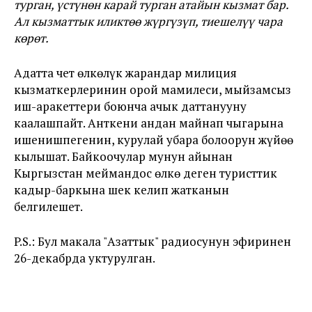
турган, үстүнөн карай турган атайын кызмат бар.
Ал кызматтык иликтөө жүргүзүп, тиешелүү чара
көрөт.
Адатта чет өлкөлүк жарандар милиция
кызматкерлеринин орой мамилеси, мыйзамсыз
иш-аракеттери боюнча ачык даттанууну
каалашпайт. Анткени андан майнап чыгарына
ишенишпегенин, курулай убара болоорун жүйөө
кылышат. Байкоочулар мунун айынан
Кыргызстан меймандос өлкө деген туристтик
кадыр-баркына шек келип жатканын
белгилешет.
P.S.: Бул макала "Азаттык" радиосунун эфиринен
26-декабрда уктурулган.