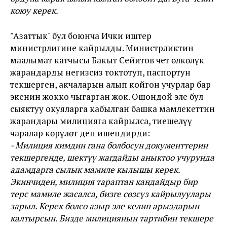
коюу керек.
"Азаттык" бул боюнча Ички иштер
министрлигине кайрылды. Министрликтин
маалымат катчысы
Бакыт Сейитов чет өлкөлүк
жарандарды негизсиз токтотуп, паспортун
текшерген, акчаларын алып койгон учурлар бар
экенин жокко чыгарган жок. Ошондой эле бул
сыяктуу окуяларга кабылган башка мамлекеттин
жарандары милицияга кайрылса, тиешелүү
чаралар көрүлөт деп ишендирди:
​- Милиция кимдин гана болбосун документтерин
текшергенде, шектүү жагдайды аныктоо учурунда
адамдарга сылык мамиле кылышы керек.
Экинчиден, милиция тараптан кандайдыр бир
терс мамиле жасалса, бизге сөзсүз кайрылуулары
зарыл. Керек болсо азыр эле келип арыздарын
калтырсын. Бизде милициянын тартибин текшере