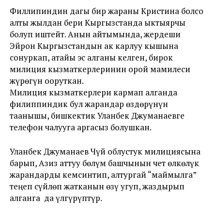
Филлипиндин дагы бир жараны Кристина болсо
алты жылдан бери Кыргызстанда ыктыярчы
болуп иштейт. Анын айтымында, жердеши
Эйрон Кыргызстандын ак карлуу кышына
сонуркап, атайы эс алганы келген, бирок
милиция кызматкерлеринин орой мамилеси
жүрөгүн ооруткан.
Милиция кызматкерлери кармап алганда
филиппиндик бул жарандар өздөрүнүн
таанышы, бишкектик Уланбек Джуманаевге
телефон чалууга аргасыз болушкан.
Уланбек Джуманаев Чүй облустук милициясына
барып, Азиз аттуу бөлүм башчынын чет өлкөлүк
жарандарды кемсинтип, алтургай “маймылга”
теңеп сүйлөп жатканын өзү угуп, жаздырып
алганга да үлгүрүптүр.