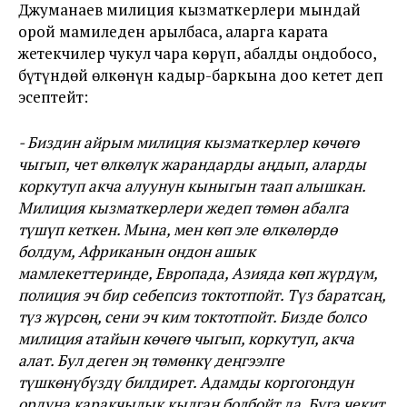
Джуманаев милиция кызматкерлери мындай
орой мамиледен арылбаса, аларга карата
жетекчилер чукул чара көрүп, абалды оңдобосо,
бүтүндөй өлкөнүн кадыр-баркына доо кетет деп
эсептейт:
- Биздин айрым милиция кызматкерлер көчөгө
чыгып, чет өлкөлүк жарандарды аңдып, аларды
коркутуп акча алуунун кыныгын таап алышкан.
Милиция кызматкерлери жедеп төмөн абалга
түшүп кеткен. Мына, мен көп эле өлкөлөрдө
болдум, Африканын ондон ашык
мамлекеттеринде, Европада, Азияда көп жүрдүм,
полиция эч бир себепсиз токтотпойт. Түз баратсаң,
түз жүрсөң, сени эч ким токтотпойт. Бизде болсо
милиция атайын көчөгө чыгып, коркутуп, акча
алат. Бул деген эң төмөнкү деңгээлге
түшкөнүбүздү билдирет. Адамды коргогондун
ордуна каракчылык кылган болбойт да. Буга чекит