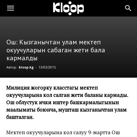
Ош: Кызганычтан улам мектеп
окуучуларын сабаган жети бала
кармалды
Автор:
kloop.kg
-
13/03/2015
Милиция жогорку класстагы мектеп
окуучуларына кол салган жети баланы кармады.
Ош облустук ички иштер башкармалыгынын
маалыматы боюнча, мушташ кызганычтан улам
башталган.
Мектеп окуучуларына кол салуу 9-мартта Ош