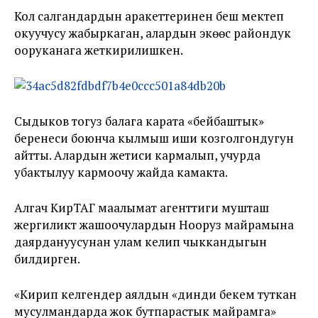
Кол салгандардын аракеттеринен беш мектеп
окуучусу жабыркаган, алардын экөөсү райондук
ооруканага жеткирилишкен.
Сыдыков тогуз балага карата «бейбаштык»
беренеси боюнча кылмыш иши козголгондугун
айтты. Алардын жетиси кармалып, учурда
убактылуу кармоочу жайда камакта.
Алгач КирТАГ маалымат агенттиги мушташ
жергиликтүү жашоочулардын Нооруз майрамына
даярдануусунан улам келип чыккандыгын
билдирген.
«Кирип келгендер аялдын «динди бекем туткан
мусулмандарда жок бутпарастык майрамга»