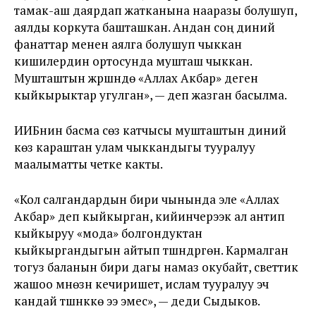
тамак-аш даярдап жатканына нааразы болушуп,
аялды коркута башташкан. Андан соң диний
фанаттар менен аялга болушуп чыккан
кишилердин ортосунда мушташ чыккан.
Мушташтын жүрүшүндө «Аллах Акбар» деген
кыйкырыктар угулган», — деп жазган басылма.
ИИБнин басма сөз катчысы мушташтын диний
көз караштан улам чыккандыгы тууралуу
маалыматты четке какты.
«Кол салгандардын бири чынында эле «Аллах
Акбар» деп кыйкырган, кийинчерээк ал антип
кыйкыруу «мода» болгондуктан
кыйкыргандыгын айтып түшүндүргөн. Кармалган
тогуз баланын бири дагы намаз окубайт, светтик
жашоо мүнөзүн кечиришет, ислам тууралуу эч
кандай түшүнүккө ээ эмес», — деди Сыдыков.