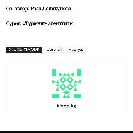
Со-автор: Роза Ланахунова
Сүрөт: «Турмуш» агенттиги
ОКШОШ ТЕМАЛАР
кызганыч
муштуш
kloop.kg