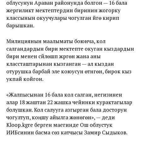
облусунун Араван районунда болгон — 16 бала
жергиликтүү мектептердин биринин жогорку
классынын окуучулары чогулган үйгө кирип
барышкан.
Милициянын маалыматы боюнча, кол
салгандардын бири мектепте окуган кыздардын
бири менен сүйлөшүп жүргөн жана аны
классташтарынан кызганган — ал кыздан
отурушка барбай эле коюусун өтүнгөн, бирок кыз
укпай койгон.
«Жалпысынан 16 бала кол салган, негизинен
алар 18 жаштан 22 жашка чейинки курактагылар
болушкан. Кол салууга азгырган бала досторун
чогултуп, коңшу айылга жөнөгөн», — деди
Kloop.kgге берген маегинде Ош облустук
ИИБсинин басма сөз катчысы Замир Сыдыков.