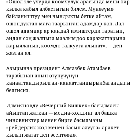
«Ошол эле учурда коомчулук арасында мени бир
кылка кабыл албастыгын билем. Мүнөзүмө
байланыштуу мен чындыкты бетке айтам,
ошондуктан мага таарынган адамдар көп. Дал
ошол адамдар ар кандай имиштерди таратып,
андан соң жалпыга маалымдоо каражаттарына
жарыяланып, коомдо талкууга алынат», — деп
жазган ал.
Азырынча президент Алмазбек Атамбаев
тарабынан анын өтүнүчүнүн
канааттандырылган-канааттандырылбагандыгы
белгисиз.
Илмияновду «Вечерний Бишкек» басылмасы
айыптап жаткан — медиа-холдинг ал башка
чиновниктер менен бирге басылманы
«рейдерлик жол менен басып алууга» аракет
кылып жатат деп эсептөөдө.