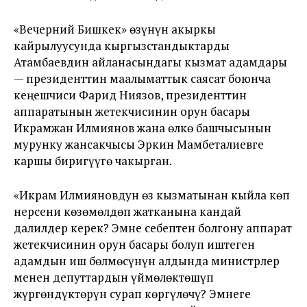
«Вечерний Бишкек» өзүнүн акыркы
кайрылуусунда кыргызстандыктарды
Атамбаевдин айланасындагы кызмат адамдары
— президенттин маалыматтык саясат боюнча
кеңешчиси Фарид Ниязов, президенттин
аппаратынын жетекчисинин орун басары
Икрамжан Илмиянов жана өлкө башчысынын
мурунку жансакчысы Эркин Мамбеталиевге
каршы биригүүгө чакырган.
«Икрам Илмияновдун өз кызматынан кыйла көп
нерсени көзөмөлдөп жатканына кандай
далилдер керек? Эмне себептен болгону аппарат
жетекчисинин орун басары болуп иштеген
адамдын иш бөлмөсүнүн алдында министрлер
менен депуттардын үймөлөктөшүп
жүргөндүктөрүн сурап көргүлөчү? Эмнеге