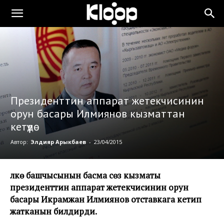
Президенттин аппарат жетекчисинин
орун басары Илмиянов кызматтан
кетүүдө
Автор:
Элдияр Арыкбаев
-
23/04/2015
Өлкө башчысынын басма сөз кызматы
президенттин аппарат жетекчисинин орун
басары Икрамжан Илмиянов отставкага кетип
жатканын билдирди.