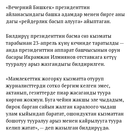
«Вечерний Бишкек» президенттин
айланасындагы башка адамдар менен бирге аны
дагы «рейдерлик басып алууга» айыптаган.
Билдирүү президенттин басма сөз кызматы
тарабынан 23-апрель күнү кечинде таратылды —
анда президенттин аппарат башчысынын орун
басары Икрамжан Илмиянов отставкага кетүү
тууралуу арыз жазгандыгы билдирилген.
«Мамлекеттик жогорку кызматта отуруп
журналисттерди сотко бергим келген эмес,
актанып, гезиттерде пиар жасаганды туура
көргөн жокмун. Буга чейин жакшы эле чыдадым,
бирок барган сайын жалган каралоого чыдаш
улам кыйындап баратат, ошондуктан кызматтан
бошотуу тууралуу арыз менен кайрылууга туура
келип жатат», — деп жазылган билдирүүдө.