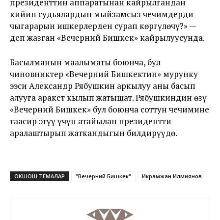
президенттин аппаратынан кайрылгандан
кийин судьялардын мыйзамсыз чечимдерди
чыгарарын ишкерлерден сурап көргүлөчү?» —
деп жазган «Вечерний Бишкек» кайрылуусунда.
Басылманын маалыматы боюнча, бул
чиновниктер «Вечерний Бишкектин» мурунку
ээси Александр Рябушкин аркылуу аны басып
алууга аракет кылып жатышат. Рябушкиндин өзү
«Вечерний Бишкек» бул боюнча соттун чечимине
таасир этүү үчүн атайылап президентти
аралаштырып жаткандыгын билдирүүдө.
ОКШОШ ТЕМАЛАР
"Вечерний Бишкек"
Икрамжан Илмиянов