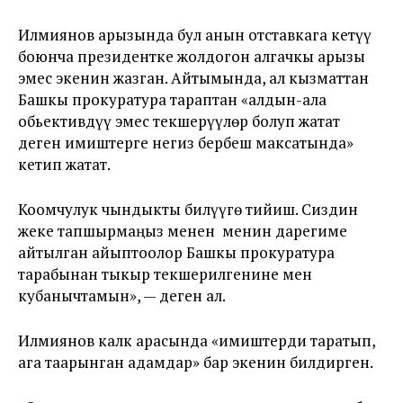
Илмиянов арызында бул анын отставкага кетүү
боюнча президентке жолдогон алгачкы арызы
эмес экенин жазган. Айтымында, ал кызматтан
Башкы прокуратура тараптан «алдын-ала
обьективдүү эмес текшерүүлөр болуп жатат
деген имиштерге негиз бербеш максатында»
кетип жатат.
Коомчулук чындыкты билүүгө тийиш. Сиздин
жеке тапшырмаңыз менен менин дарегиме
айтылган айыптоолор Башкы прокуратура
тарабынан тыкыр текшерилгенине мен
кубанычтамын», — деген ал.
Илмиянов калк арасында «имиштерди таратып,
ага таарынган адамдар» бар экенин билдирген.