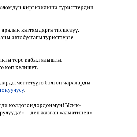
төлөмдүн киргизилиши туристтердин
 аралык каттамдарга тиешелүү.
аны автобустагы туристтерге
кты терс кабыл алышты.
ө көп келишет.
аларды четтетүүгө болгон чараларды
донуучусу
.
змди колдогондордонмун! Ысык-
рулууда!» — деп жазган «алматинец»