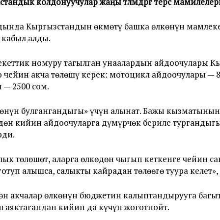
акстандык колдонуучулар жаңы төлөмдөргө терс мамилел
дында Кыргызстандын өкмөтү башка өлкөнүн мамлеке
 кабыл алды.
екеттик номуру тагылган унаалардын айдоочулары К
о чейин акча төлөшү керек: мотоцикл айдоочулары — 
 — 2500 сом.
рөнүн булгангандыгы» үчүн алынат. Бажы кызматынын
ндөн кийин айдоочуларга дүмүрчөк бериле тургандыг
рди.
алык төлөшөт, аларга өлкөдөн чыгып кеткенге чейин 
отуп алышса, салыкты кайрадан төлөөгө туура келет», 
өн акчалар өлкөнүн бюджетин калыптандырууга багы
 аяктагандан кийин да күчүн жоготпойт.