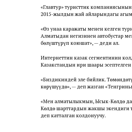
«Главтур» туристтик компаниясынын
2015-жылдын жай айларындагы агымы
«Өз унаа каражаты менен келген тур
Алматыдан негизинен автобустар ме
бөлүштүрүп коюшат», — деди ал.
Интернеттин казак сегментинин кол
Казакстандын ири шаары эсептелген
«Биздикиндей эле бийлик. Төмөндөтү
көрүшүүдө», — деп жазган «Тенгрин
«Мен алматылыкмын, Ысык-Көлдө да,
Көлдө шарттардын жакшы экендиги та
деп катталган колдонуучу.