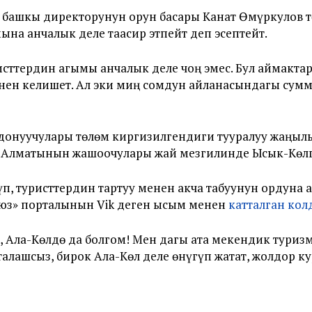
 башкы директорунун орун басары Канат Өмүркулов 
на анчалык деле таасир этпейт деп эсептейт.
исттердин агымы анчалык деле чоң эмес. Бул аймактар
нен келишет. Ал эки миң сомдун айланасындагы сумм
донуучулары төлөм киргизилгендиги тууралуу жаңылы
 Алматынын жашоочулары жай мезгилинде Ысык-Көлг
п, туристтердин тартуу менен акча табуунун ордуна 
ьюз» порталынын Vik деген ысым менен
катталган кол
 Ала-Көлдө да болгом! Мен дагы ата мекендик тури
лашсыз, бирок Ала-Көл деле өнүгүп жатат, жолдор ку