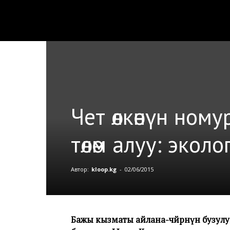
Чет өлкөнүн ном
төлөм алуу: экол
Автор:
kloop.kg
-
02/06/2015
Бажы кызматы айлана-чөйрөнүн бузулуш