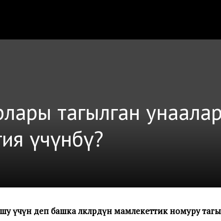
урлары тагылган унаала
огия үчүнбү?
у үчүн деп башка өлкөлөрдүн мамлекеттик номуру тагыл