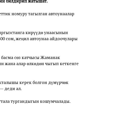
ерин билдирип жатышат.
ттик номуру тагылган автоунаалар
ыргызстанга кирүүдө унаасынын
800 сом, жеңил автоунаа айдоочулары
 басма сөз катчысы Жаманак
ын жана алар өлкөдөн чыгып кеткенге
сакталышы керек болгон дүмүрчөк
— деди ал.
ттала тургандыгын кошумчалады.