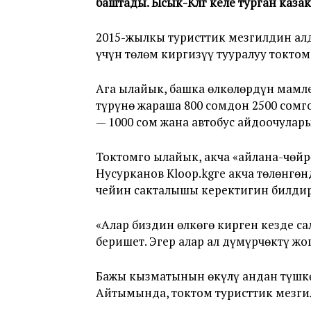
баштады. Ысык-Көлгө келе турган каз
2015-жылкы туристтик мезгилдин ал
үчүн төлөм киргизүү тууралуу токтом
Ага ылайык, башка өлкөлөрдүн мамл
түрүнө жараша 800 сомдон 2500 сомг
— 1000 сом жана автобус айдоочулары
Токтомго ылайык, акча «айлана-чөй
Нусурканов Kloop.kgге акча төлөнгө
чейин сакталышы керектигин билди
«Алар биздин өлкөгө кирген кезде с
беришет. Эгер алар ал дүмүрчөктү жог
Бажы кызматынын өкүлү андан түшк
Айтымында, токтом туристтик мезгил