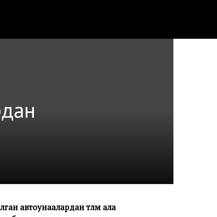
рдан
ган автоунаалардан төлөм ала