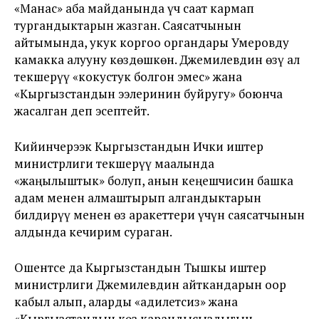
«Манас» аба майданында үч саат кармап
тургандыктарын жазган. Саясатчынын
айтымында, укук коргоо органдары Умеровду
камакка алууну көздөшкөн. Джемилевдин өзү ал
текшерүү «кокустук болгон эмес» жана
«Кыргызстандын ээлеринин буйругу» боюнча
жасалган деп эсептейт.
Кийинчерээк Кыргызстандын Ички иштер
министрлиги текшерүү маалында
«жаңылыштык» болуп, анын кеңешчисин башка
адам менен алмаштырып алгандыктарын
билдирүү менен өз аракеттери үчүн саясатчынын
алдында кечирим сураган.
Ошентсе да Кыргызстандын Тышкы иштер
министрлиги Джемилевдин айткандарын оор
кабыл алып, аларды «адилетсиз» жана
«Кыргызстандын көз карандысыздыгын