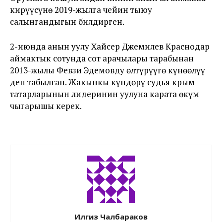
кирүүсүнө 2019-жылга чейин тыюу
салынгандыгын билдирген.
2-июнда анын уулу Хайсер Джемилев Краснодар
аймактык сотунда сот арачылары тарабынан
2013-жылы Февзи Эдемовду өлтүрүүгө күнөөлүү
деп табылган. Жакынкы күндөрү судья крым
татарларынын лидеринин уулуна карата өкүм
чыгарышы керек.
Илгиз Чалбараков