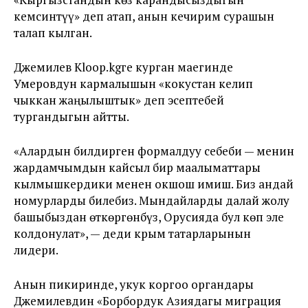
кемсинтүү» деп атап, анын кечирим сурашын
талап кылган.
Джемилев Kloop.kgге курган маегинде
Умеровдун кармалышын «кокустан келип
чыккан жаңылыштык» деп эсептебей
тургандыгын айтты.
«Алардын билдирген формалдуу себеби — менин
жардамчымдын кайсыл бир маалыматтары
кылмышкердики менен окшош имиш. Биз андай
номурларды билебиз. Мындайларды далай жолу
башыбыздан өткөргөнбүз, Орусияда бул көп эле
колдонулат», — деди крым татарларынын
лидери.
Анын пикиринде, укук коргоо органдары
Джемилевдин «Борбордук Азиядагы миграция