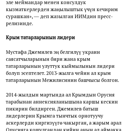
эле меймандар менен консулдук
кызматкерлерден жаңылыштык үчүн кечирим
сурашкан», ― деп жазылган ИИМдин пресс-
релизинде.
Крым татарларынын лидери
Мустафа Джемилев эң белгилүү украин
саясатчыларынын бири жана крым
татарларынын улуттук кыймылынын лидери
болуп эсептелет. 2013-жылга чейин ал крым
татарларынын Межилисинин башчысы болгон.
2014-жылдын мартында ал Крымдын Орусия
тарабынан аннексияланышына каршы кескин
пикирин билдирген. Джемилев батыш
лидерлерин Крымга тынчтык орнотуучу
аскерлерди киргизүүгө чакырган, а жарым арал
Орусияга кошулгандан кийин анын ал аймакка