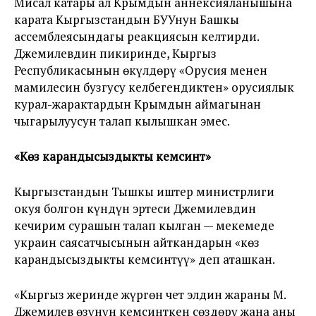
Мисал катары ал Крымдын аннексияланышына
карата Кыргызстандын БУУнун Башкы
ассемблеясындагы реакциясын келтирди.
Джемилевдин пикиринде, Кыргыз
Республикасынын өкүлдөрү «Орусия менен
мамилесин бузгусу келбегендиктен» орусиялык
курал-жарактардын Крымдын аймагынан
чыгарылуусун талап кылышкан эмес.
«Көз карандысыздыкты кемсинтүү»
Кыргызстандын Тышкы иштер министрлиги
окуя болгон күндүн эртеси Джемилевдин
кечирим сурашын талап кылган — мекемеде
украин саясатчысынын айткандарын «көз
карандысыздыкты кемсинтүү» деп аташкан.
«Кыргыз жеринде жүргөн чет элдин жараны М.
Джемилев өзүнүн кемсинткен сөздөрү жана аны