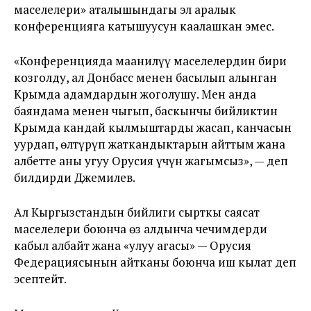
маселелери» аталышындагы эл аралык
конференцияга катышуусун каалашкан эмес.
«Конференцияда маанилүү маселелердин бири
козголду, ал Донбасс менен басылып алынган
Крымда адамдардын жоголушу. Мен анда
баяндама менен чыгып, баскынчы бийликтин
Крымда кандай кылмыштарды жасап, канчасын
уурдап, өлтүрүп жаткандыктарын айттым жана
албетте аны угуу Орусия үчүн жагымсыз», — деп
билдирди Джемилев.
Ал Кыргызстандын бийлиги сырткы саясат
маселелери боюнча өз алдынча чечимдерди
кабыл албайт жана «улуу агасы» — Орусия
Федерациясынын айтканы боюнча иш кылат деп
эсептейт.