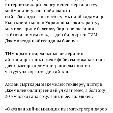
интернетке жарыялоосу менен жергиликтүү
меймандостуктан пайдаланып,
сыйлабагандыгын көрсөттү, мындай кадамдар
Кыргызстан менен Украинанын эки тараптуу
мамилелерине белгилүү бир терс таасирин
тийгизиши мүмкүн», ― деп билдирген ТИМ
Джемилевдин айткандары боюнча.
ТИМ крым татарларынын лидеринин
айткандары «анын жеке фобиясын» жана «пиар
даярдыктарын демонстрациялык иштеп
чыгуусун» көрсөтөт деп айткан.
Андан сырткары мекемеден текшерүү иштери
Джемилев билдиргендей үч саат эмес, а болгону
30 мүнөткө гана созулганын белгилешкен.
«Окуядан кийин милиция кызматкерлери дароо