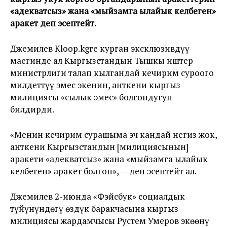
«адекватсыз» жана «мыйзамга ылайык келбеген»
аракет деп эсептейт.
Джемилев Kloop.kgге курган эксклюзивдүү
маегинде ал Кыргызстандын Тышкы иштер
министрлиги талап кылгандай кечирим суроого
милдеттүү эмес экенин, анткени кыргыз
милициясы «сылык эмес» болгондугун
билдирди.
«Менин кечирим сурашыма эч кандай негиз жок,
анткени Кыргызстандын [милициясынын]
аракети «адекватсыз» жана «мыйзамга ылайык
келбеген» аракет болгон», — деп эсептейт ал.
Джемилев 2-июнда «Фэйсбук» социалдык
түйүнүндөгү өздүк баракчасына кыргыз
милициясы жардамчысы Рустем Умеров экөөнү