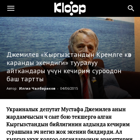
Джемилев «Кыргызстандын Кремлге көз
каранды экендиги» тууралуу
айткандары үчүн кечирим суроодон
баш тартты
Автор:
Илгиз Чалбараков
-
04/06/2015
Украиналык депутат Мустафа Джемилев анын
жардамчысын үч саат бою текшерүүгө алган
Кыргызстандын бийлигинин алдында кечирим
сурашына эч негиз жок экенин билдирди. Ал
кыргыз укук коргоо органдарынын аракеттерин