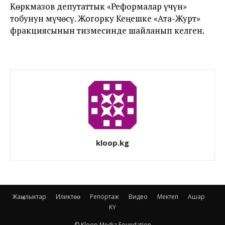
Көркмазов депутаттык «Реформалар үчүн»
тобунун мүчөсү. Жогорку Кеңешке «Ата-Журт»
фракциясынын тизмесинде шайланып келген.
kloop.kg
Жаңылыктар
Иликтөө
Репортаж
Видео
Мектеп
Ашар
KY
© Kloop Media Foundation