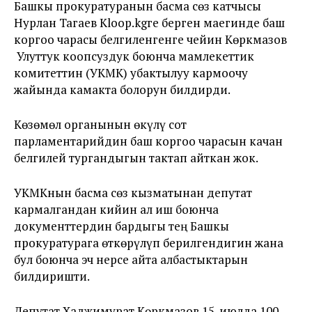
Башкы прокуратуранын басма сөз катчысы
Нурлан Тагаев Kloop.kgге берген маегинде баш
коргоо чарасы белгиленгенге чейин Көркмазов
Улуттук коопсуздук боюнча мамлекеттик
комитеттин (УКМК) убактылуу кармоочу
жайында камакта болорун билдирди.
Көзөмөл органынын өкүлү сот
парламентарийдин баш коргоо чарасын качан
белгилей тургандыгын тактап айткан жок.
УКМКнын басма сөз кызматынан депутат
кармалгандан кийин ал иш боюнча
документтердин бардыгы тең Башкы
прокуратурага өткөрүлүп берилгендигин жана
бул боюнча эч нерсе айта албастыктарын
билдиришти.
Депутат Хаджимурат Көркмазов 15-июлда 100