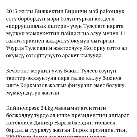
2013-жылы Бишкектин Биринчи май райондук
соту борбордун мэри болуп турган кездеги
«коррупциялык иштери» үчүн Түлеевге карата
мүлкүн мамлекеттин пайдасына алуу менен 11
жылга эркинен ажыратуу өкүмүн чыгарган.
Учурда Түлеевдин жактоочусу Жогорку сотто ал
өкүмдү өзгөрттүрүүгө аракет кылууда.
Кечээ экс-мэрдин уулу Бакыт Түлеев өзүнүн
твиттер-эккаунтуна пара талап кылуу боюнча
иште Көркмазов жалгыз фигурант эмес болушу
мүмкүндүгүн жазган.
Кийинчерээк 24.kg маалымат агенттиги
болжолдуу түрдө ал ишке президенттин аппарат
жетекчиси Данияр Нарымбаевдин тиешеси
бардыгы тууралуу жазган. Бирок президенттин,