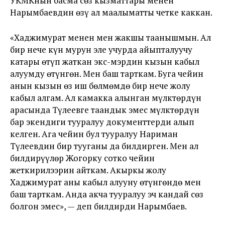
УКМКнын басма сөз кызматтары менен
Нарымбаевдин өзү ал маалыматты четке каккан.
«Хаджимурат менен мен жакшы таанышмын. Ал
бир нече күн мурун эле учурда айыпталуучу
катары өтүп жаткан экс-мэрдин кызын кабыл
алуумду өтүнгөн. Мен баш тарткам. Буга чейин
анын кызын өз иш бөлмөмдө бир нече жолу
кабыл алгам. Ал камакка алынган мүлктөрдүн
арасында Түлеевге таандык эмес мүлктөрдүн
бар экендиги тууралуу документтерди алып
келген. Ага чейин бул тууралуу Нариман
Түлеевдин бир тууганы да билдирген. Мен ал
билдирүүлөр Жогорку сотко чейин
жеткирилээрин айткам. Акыркы жолу
Хаджимурат аны кабыл алууну өтүнгөндө мен
баш тарткам. Анда акча тууралуу эч кандай сөз
болгон эмес», — деп билдирди Нарымбаев.