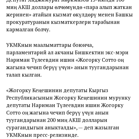
миң АКШ доллары өлчөмүндө «пара алып жаткан
жеринен» атайын кызмат өкүлдөрү менен Башкы
прокуратуранын кызматкерлери тарабынан
кармалган болчу.
УКМКнын маалыматтары боюнча,
парламентарий ал акчаны Бишкектин экс-мэри
Нариман Түлеевдин ишин «Жогорку Сотто оң
жагына чечип берүү үчүн» анын туугандарынан
талап кылган.
«Жогорку Кеңешинин депутаты Кыргыз
Республикасынын Жогорку Кеңешинин мурунку
депутаты Нариман Түлеевдин ишин Жогорку
Сотто оң жагына чечип берүү үчүн анын
туугандарынан 200 миң АКШ долларын
сурагандыгын аныкталды», — деп жазылган
УКМКнын пресс-релизинде.