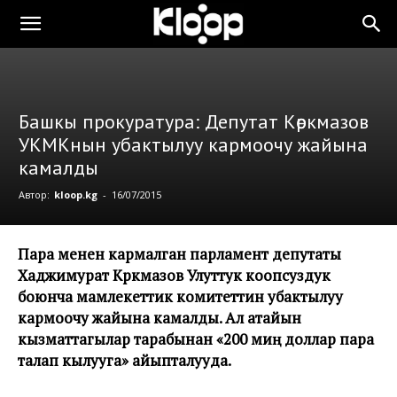
Башкы прокуратура: Депутат Көркмазов
УКМКнын убактылуу кармоочу жайына
камалды
Автор:
kloop.kg
-
16/07/2015
Пара менен кармалган парламент депутаты
Хаджимурат Көркмазов Улуттук коопсуздук
боюнча мамлекеттик комитеттин убактылуу
кармоочу жайына камалды. Ал атайын
кызматтагылар тарабынан «200 миң доллар пара
талап кылууга» айыпталууда.