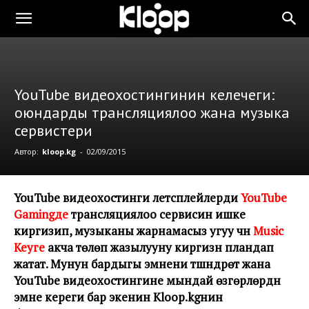
YouTube видеохостингинин келечеги:
оюндарды трансляциялоо жана музыка
сервистери
Автор:
kloop.kg
-
02/09/2015
YouTube видеохостинги летсплейлерди
YouTube
Gamingде
трансляциялоо сервисин ишке
киргизип, музыканы жарнамасыз угуу үчүн
Music
Keyге
акча төлөп жазылууну киргизүүнү пландап
жатат. Мунун бардыгы эмнени түшүндүрөт жана
YouTube видеохостингине мындай өзгөрүүлөрдүн
эмне кереги бар экенин Kloop.kgнин