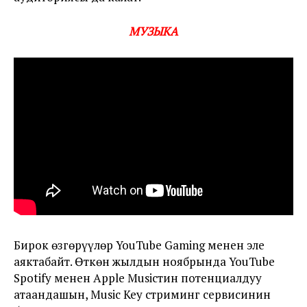
МУЗЫКА
Бирок өзгөрүүлөр YouTube Gaming менен эле
аяктабайт. Өткөн жылдын ноябрында YouTube
Spotify менен Apple Musicтин потенциалдуу
атаандашын, Music Key стриминг сервисинин