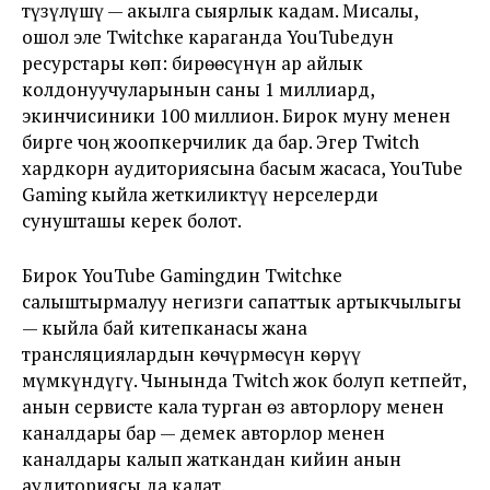
түзүлүшү — акылга сыярлык кадам. Мисалы,
ошол эле Twitchке караганда YouTubeдун
ресурстары көп: бирөөсүнүн ар айлык
колдонуучуларынын саны 1 миллиард,
экинчисиники 100 миллион. Бирок муну менен
бирге чоң жоопкерчилик да бар. Эгер Twitch
хардкорн аудиториясына басым жасаса, YouTube
Gaming кыйла жеткиликтүү нерселерди
сунушташы керек болот.
Бирок YouTube Gamingдин Twitchке
салыштырмалуу негизги сапаттык артыкчылыгы
— кыйла бай китепканасы жана
трансляциялардын көчүрмөсүн көрүү
мүмкүндүгү. Чынында Twitch жок болуп кетпейт,
анын сервисте кала турган өз авторлору менен
каналдары бар — демек авторлор менен
каналдары калып жаткандан кийин анын
аудиториясы да калат.