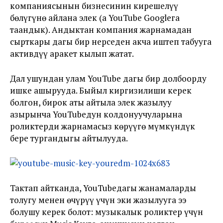
компаниясынын бизнесинин кирешелүү
бөлүгүнө айлана элек (а YouTube Googleга
таандык). Андыктан компания жарнамадан
сырткары дагы бир нерседен акча иштеп табууга
активдүү аракет кылып жатат.
Дал ушундан улам YouTube дагы бир долбоорду
ишке ашырууда. Быйыл киргизилиши керек
болгон, бирок аты айтыла элек жазылуу
азырынча YouTubeдун колдонуучуларына
роликтерди жарнамасыз көрүүгө мүмкүндүк
бере тургандыгы айтылууда.
Тактап айтканда, YouTubeдагы жанамаларды
толугу менен өчүрүү үчүн эки жазылууга ээ
болушу керек болот: музыкалык роликтер үчүн