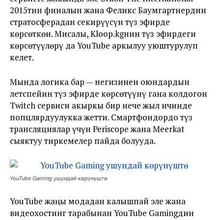
2015тин финалын жана Феликс Баумгартнердин
стратосферадан секирүүсүн түз эфирде
көрсөткөн. Мисалы, Kloop.kgнин түз эфирдеги
көрсөтүүлөрү да YouTube аркылуу уюштурулуп
келет.
Мында логика бар — негизинен оюндардын
летспейин түз эфирде көрсөтүүнү гана колдогон
Twitch сервиси акыркы бир нече жыл ичинде
попцлярдуулукка жетти. Смартфондордо түз
трансляциялар үчүн Periscope жана Meerkat
сыяктуу тиркемелер пайда болууда.
YouTube Gaming ушундай көрүнүштө
YouTube жаңы модадан калышпай эле жана
видеохостинг тарабынан YouTube Gamingдин