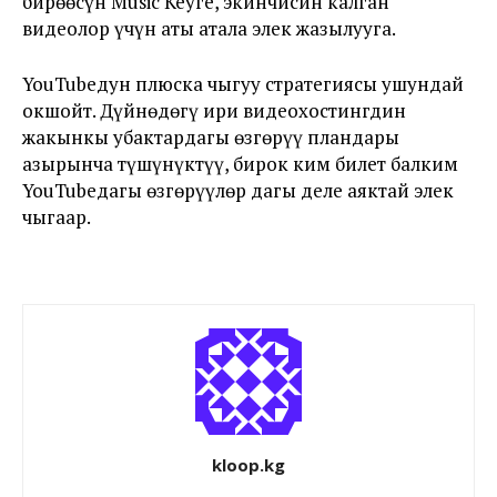
бирөөсүн Music Keyге, экинчисин калган
видеолор үчүн аты атала элек жазылууга.
YouTubeдун плюска чыгуу стратегиясы ушундай
окшойт. Дүйнөдөгү ири видеохостингдин
жакынкы убактардагы өзгөрүү пландары
азырынча түшүнүктүү, бирок ким билет балким
YouTubeдагы өзгөрүүлөр дагы деле аяктай элек
чыгаар.
kloop.kg