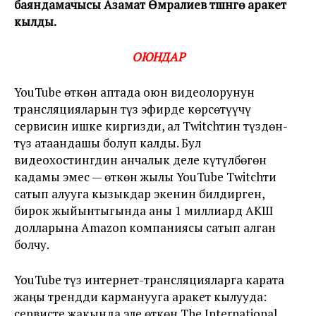
баяндамачысы Азамат Өмүралиев түшүнүүгө аракет
кылды.
ОЮНДАР
YouTube өткөн аптада оюн видеолорунун
трансляцияларын түз эфирде көрсөтүүчү
сервисин ишке киргизди, ал Twitchтин түздөн-
түз атаандашы болуп калды. Бул
видеохостингдин анчалык деле күтүлбөгөн
кадамы эмес — өткөн жылы YouTube Twitchти
сатып алууга кызыкдар экенин билдирген,
бирок жыйынтыгында аны 1 миллиард АКШ
долларына Amazon компаниясы сатып алган
болчу.
YouTube түз интернет-трансляцияларга карата
жаңы трендди карманууга аракет кылууда:
сервисте жакында эле өткөн The International