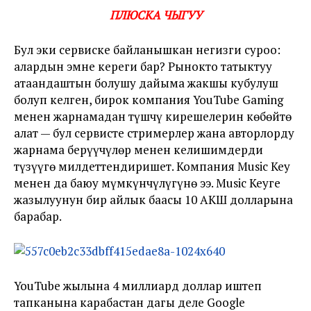
ПЛЮСКА ЧЫГУУ
Бул эки сервиске байланышкан негизги суроо:
алардын эмне кереги бар? Рынокто татыктуу
атаандаштын болушу дайыма жакшы кубулуш
болуп келген, бирок компания YouTube Gaming
менен жарнамадан түшчү кирешелерин көбөйтө
алат — бул сервисте стримерлер жана авторлорду
жарнама берүүчүлөр менен келишимдерди
түзүүгө милдеттендиришет. Компания Music Key
менен да баюу мүмкүнчүлүгүнө ээ. Music Keyге
жазылуунун бир айлык баасы 10 АКШ долларына
барабар.
YouTube жылына 4 миллиард доллар иштеп
тапканына карабастан дагы деле Google