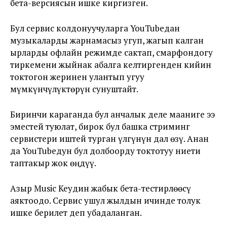
бета-версиясын ишке киргизген.
Бул сервис колдонуучуларга YouTubeдан
музыкаларды жарнамасыз угуп, жагып калган
ырларды офлайн режимде сактап, смарфондогу
тиркемени жыйнак абалга келтиргенден кийин
токтогон жеринен улантып угуу
мүмкүнчүлүктөрүн сунуштайт.
Биринчи караганда бул анчалык деле мааниге ээ
эместей туюлат, бирок бул башка стриминг
сервистери иштей турган үлгүнүн дал өзү. Анан
да YouTubeдун бул долбоорду токтотуу ниети
таптакыр жок өңдүү.
Азыр Music Keyдин жабык бета-тестирлөөсү
аяктоодо. Сервис ушул жылдын ичинде толук
ишке берилет деп убадаланган.