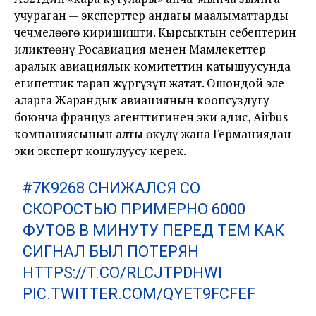
учураган — эксперттер андагы маалыматтарды
чечмелөөгө киришишти. Кырсыктын себептерин
иликтөөнү Росавиация менен Мамлекеттер
аралык авиациялык комитеттин катышуусунда
египеттик тарап жүргүзүп жатат. Ошондой эле
аларга Жарандык авиациянын коопсуздугу
боюнча француз агенттигинен эки адис, Airbus
компаниясынын алты өкүлү жана Германиядан
эки эксперт кошулуусу керек.
#7K9268
СНИЖАЛСЯ СО
СКОРОСТЬЮ ПРИМЕРНО 6000
ФУТОВ В МИНУТУ ПЕРЕД ТЕМ КАК
СИГНАЛ БЫЛ ПОТЕРЯН
HTTPS://T.CO/RLCJTPDHWI
PIC.TWITTER.COM/QYET9FCFEF