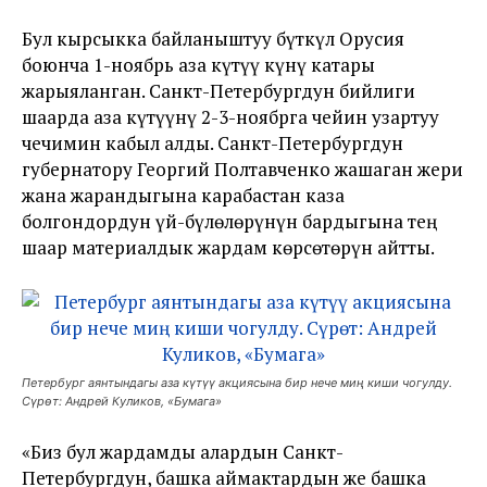
Бул кырсыкка байланыштуу бүткүл Орусия
боюнча 1-ноябрь аза күтүү күнү катары
жарыяланган. Санкт-Петербургдун бийлиги
шаарда аза күтүүнү 2-3-ноябрга чейин узартуу
чечимин кабыл алды. Санкт-Петербургдун
губернатору Георгий Полтавченко жашаган жери
жана жарандыгына карабастан каза
болгондордун үй-бүлөлөрүнүн бардыгына тең
шаар материалдык жардам көрсөтөрүн айтты.
Петербург аянтындагы аза күтүү акциясына бир нече миң киши чогулду.
Сүрөт: Андрей Куликов, «Бумага»
«Биз бул жардамды алардын Санкт-
Петербургдун, башка аймактардын же башка