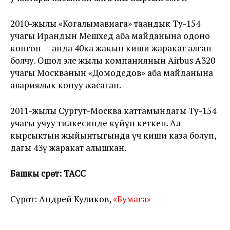
2010-жылы «Когалымавиага» таандык Ту-154
учагы Ирандын Мешхед аба майданына одоно
конгон — анда 40ка жакын киши жаракат алган
болчу. Ошол эле жылы компаниянын Airbus A320
учагы Москванын «Домодедов» аба майданына
авариялык конуу жасаган.
2011-жылы Сургут-Москва каттамындагы Ту-154
учагы учуу тилкесинде күйүп кеткен. Ал
кырсыктын жыйынтыгында үч киши каза болуп,
дагы 43ү жаракат алышкан.
Башкы сүрөт: ТАСС
Сүрөт: Андрей Куликов,
«Бумага»