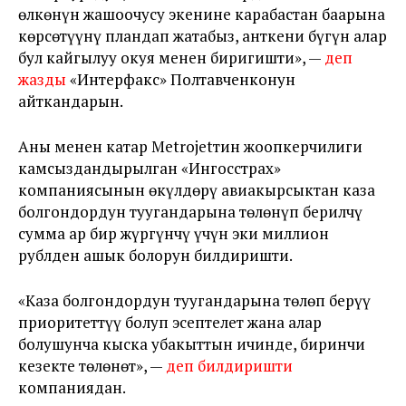
өлкөнүн жашоочусу экенине карабастан баарына
көрсөтүүнү пландап жатабыз, анткени бүгүн алар
бул кайгылуу окуя менен биригишти», —
деп
жазды
«Интерфакс» Полтавченконун
айткандарын.
Аны менен катар Metrojetтин жоопкерчилиги
камсыздандырылган «Ингосстрах»
компаниясынын өкүлдөрү авиакырсыктан каза
болгондордун туугандарына төлөнүп берилчү
сумма ар бир жүргүнчү үчүн эки миллион
рублден ашык болорун билдиришти.
«Каза болгондордун туугандарына төлөп берүү
приоритеттүү болуп эсептелет жана алар
болушунча кыска убакыттын ичинде, биринчи
кезекте төлөнөт», —
деп билдиришти
компаниядан.