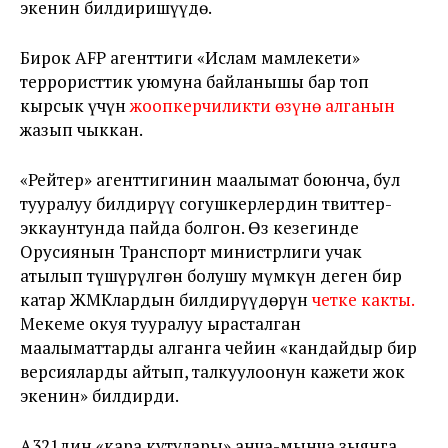
экенин билдиришүүдө.
Бирок AFP агенттиги «Ислам мамлекети»
террористтик уюмуна байланышы бар топ
кырсык үчүн
жоопкерчиликти өзүнө алганын
жазып чыккан.
«Рейтер» агенттигинин маалымат боюнча, бул
тууралуу билдирүү согушкерлердин твиттер-
эккаунтунда пайда болгон. Өз кезегинде
Орусиянын Транспорт министрлиги учак
атылып түшүрүлгөн болушу мүмкүн деген бир
катар ЖМКлардын билдирүүдөрүн
четке какты
.
Мекеме окуя тууралуу ырасталган
маалыматтарды алганга чейин «кандайдыр бир
версияларды айтып, талкуулоонун кажети жок
экенин» билдирди.
А321дин «кара кутулары» анча-мынча зыянга