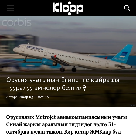
Орусия учагынын Египетте кыйрашы
тууралуу эмнелер белгилүү?
Автор:
kloop.kg
-
02/11/2015
Орусиялык
Metrojet авиакомпаниясынын учагы
Синай жарым аралынын түндүгүндөгү чөлгө 31-
октябрда кулап түшкөн. Бир катар ЖМКлар бул