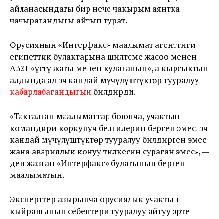
айланасындагы бир нече чакырым аянтка
чачырагандыгы айтып турат.
Орусиянын «Интерфакс» маалымат агенттиги
египеттик булактарына шилтеме жасоо менен
А321 «үстү жагы менен кулаганын», а кырсыктын
алдында ал эч кандай мүчүлүштүктөр тууралуу
кабарлабагандыгын
билдирди.
«Такталган маалыматтар боюнча, учактын
командири коркунуч белгилерин берген эмес, эч
кандай мүчүлүштүктөр тууралуу билдирген эмес
жана авариялык конуу тилкесин сураган эмес», —
деп жазган «Интерфакс» булагынын берген
маалыматын.
Эксперттер азырынча орусиялык учактын
кыйрашынын себептери тууралуу айтуу эрте