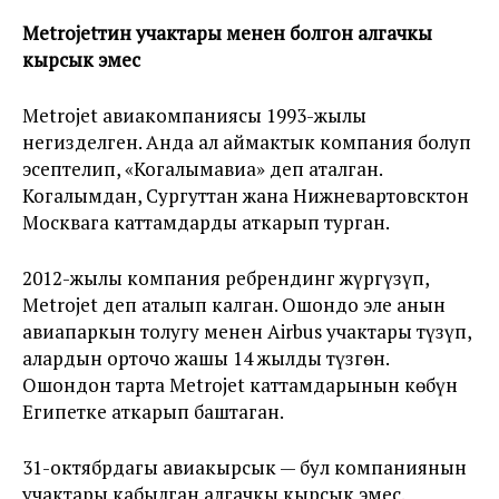
Metrojetтин учактары менен болгон алгачкы
кырсык эмес
Metrojet авиакомпаниясы 1993-жылы
негизделген. Анда ал аймактык компания болуп
эсептелип, «Когалымавиа» деп аталган.
Когалымдан, Сургуттан жана Нижневартовсктон
Москвага каттамдарды аткарып турган.
2012-жылы компания ребрендинг жүргүзүп,
Metrojet деп аталып калган. Ошондо эле анын
авиапаркын толугу менен Airbus учактары түзүп,
алардын орточо жашы 14 жылды түзгөн.
Ошондон тарта Metrojet каттамдарынын көбүн
Египетке аткарып баштаган.
31-октябрдагы авиакырсык — бул компаниянын
учактары кабылган алгачкы кырсык эмес.