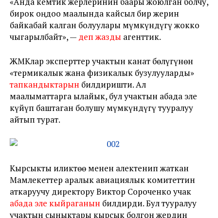
«Анда кемтик жерлеринин баары жоюлган болчу,
бирок оңдоо маалында кайсыл бир жерин
байкабай калган болуулары мүмкүндүгү жокко
чыгарылбайт», —
деп жазды
агенттик.
ЖМКлар эксперттер учактын канат бөлүгүнөн
«термикалык жана физикалык бузулууларды»
тапкандыктарын
билдиришти. Ал
маалыматтарга ылайык, бул учактын абада эле
күйүп баштаган болушу мүмкүндүгү тууралуу
айтып турат.
Кырсыкты иликтөө менен алектенип жаткан
Мамлекеттер аралык авиациялык комитеттин
аткаруучу директору Виктор Сороченко учак
абада эле кыйраганын
билдирди. Бул тууралуу
учактын сыныктары кырсык болгон жердин