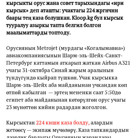
кырсыкты орус жана совет тарыхындагы «ири
кырсык» деп аташты: учактагы 224 жүргүнчүнүн
баары тең каза болушкан. Kloop.kg бул кырсык
тууралуу азыркы тапта белгилүү болгон
маалыматтарды топтоду.
Орусиянын Metrojet (мурдагы «Когалымавиа»)
авиакомпаниясынын Шарм-эль-Шейх-Санкт-
Петербург каттамын аткарып жаткан Airbus А321
учагы 31-октябра Синай жарым аралынын
түндүгүндө кыйрап түшкөн. Учак кырсыкка
Шарм-эль-Шейх аба майданынан учкандан көп
өтпөй кабылган — эртең мененки саат 5:50дө
египет аба майданынан көтөрүлгөн орус учагы
23 мүнөттөн кийин радардан жоголгон.
Кырсыктан
224 киши каза болду,
алардын
жетөөсү — экипаж мүчөлөрү. Каза тапкандардын
дээрлик бардыгы Орусиянын жарандары