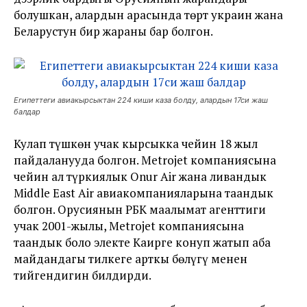
болушкан, алардын арасында төрт украин жана
Беларустун бир жараны бар болгон.
Египеттеги авиакырсыктан 224 киши каза болду, алардын 17си жаш
балдар
Кулап түшкөн учак кырсыкка чейин 18 жыл
пайдаланууда болгон. Metrojet компаниясына
чейин ал түркиялык Onur Air жана ливандык
Middle East Air авиакомпанияларына таандык
болгон. Орусиянын РБК маалымат агенттиги
учак 2001-жылы, Metrojet компаниясына
таандык боло электе Каирге конуп жатып аба
майдандагы тилкеге арткы бөлүгү менен
тийгендигин билдирди.