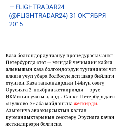
— FLIGHTRADAR24
(@FLIGHTRADAR24)
31 ОКТЯБРЯ
2015
Каза болгондорду таануу процедурасы Санкт-
Петербургда өтөт — мындай чечимдин кабыл
алынышын каза болгондордун туугандары чет
өлкөгө учуп убара болбосун деп шаар бийлиги
өтүнгөн. Каза тапкандардын 144нүн сөөгү
Орусияга 2-ноябрда жеткирилди — орус
ӨКМинин учагы аларды Санкт-Петербургдагы
«Пулково-2» аба майданына
жеткирди
.
Азырынча авиакырсыктын калган
курмандыктарынын сөөктөрү Орусияга качан
жеткилирээри белгисиз.