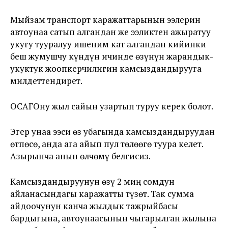
Мыйзам транспорт каражаттарынын ээлерин
автоунаа сатып алгандан же ээликтен ажыратуу
укугу тууралуу ишеним кат алгандан кийинки
беш жумушчу күндүн ичинде өзүнүн жарандык-
укуктук жоопкерчилигин камсыздандырууга
милдеттендирет.
ОСАГОну жыл сайын узартып туруу керек болот.
Эгер унаа ээси өз убагында камсыздандыруудан
өтпөсө, анда ага айып пул төлөөгө туура келет.
Азырынча анын өлчөмү белгисиз.
Камсыздандыруунун өзү 2 миң сомдун
айланасындагы каражатты түзөт. Так сумма
айдоочунун канча жылдык тажрыйбасы
бардыгына, автоунаасынын чыгарылган жылына