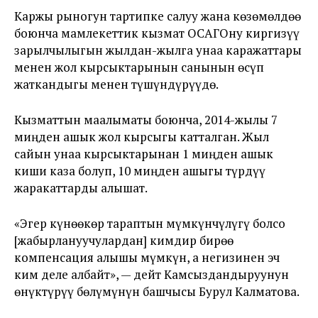
Каржы рыногун тартипке салуу жана көзөмөлдөө
боюнча мамлекеттик кызмат ОСАГОну киргизүү
зарылчылыгын жылдан-жылга унаа каражаттары
менен жол кырсыктарынын санынын өсүп
жаткандыгы менен түшүндүрүүдө.
Кызматтын маалыматы боюнча, 2014-жылы 7
миңден ашык жол кырсыгы катталган. Жыл
сайын унаа кырсыктарынан 1 миңден ашык
киши каза болуп, 10 миңден ашыгы түрдүү
жаракаттарды алышат.
«Эгер күнөөкөр тараптын мүмкүнчүлүгү болсо
[жабырлануучулардан] кимдир бирөө
компенсация алышы мүмкүн, а негизинен эч
ким деле албайт», — дейт Камсыздандыруунун
өнүктүрүү бөлүмүнүн башчысы Бурул Калматова.