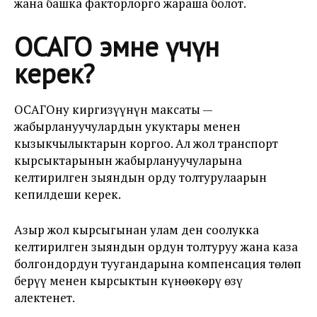
жана башка факторлорго жараша болот.
ОСАГО эмне үчүн
керек?
ОСАГОну киргизүүнүн максаты —
жабырлануучулардын укуктары менен
кызыкчылыктарын коргоо. Ал жол транспорт
кырсыктарынын жабырлануучуларына
келтирилген зыяндын орду толтурулаарын
кепилдеши керек.
Азыр жол кырсыгынан улам ден соолукка
келтирилген зыяндын ордун толтуруу жана каза
болгондордун туугандарына компенсация төлөп
берүү менен кырсыктын күнөөкөрү өзү
алектенет.