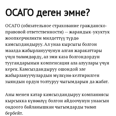
ОСАГО деген эмне?
ОСАГО (обязательное страхование гражданско-
правовой ответственности) — жарандык-укуктук
жоопкерчиликти милдеттүү түрдө
камсыздандыруу. Ал унаа кырсыгы болгон
маалда жабырлануучунун алган жаракаттары
үчүн төлөмдөрдү, ал эми каза болгондордун
туугандарынын компенсация ала алуулары үчүн
керек. Камсыздандыруу ошондой эле
жабырлануучулардын мүлкүнө келтирилген
зыяндын ордун толтуруу чыгымдарын да жабат.
Аны менен катар камсыздандыруу компаниясы
кырсыкка күнөөлүү болгон айдоочунун унаасын
оңдоого байланышкан чыгымдарды төлөп
бербейт.