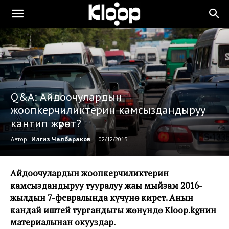
Q&A: Айдоочулардын
жоопкерчиликтерин камсыздандыруу
кантип жүрөт?
Автор:
Илгиз Чалбараков
-
02/12/2015
Айдоочулардын жоопкерчиликтерин
камсыздандыруу тууралуу жаңы мыйзам 2016-
жылдын 7-февралында күчүнө кирет. Анын
кандай иштей тургандыгы жөнүндө Kloop.kgнин
материалынан окуңуздар.