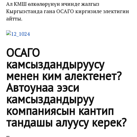
Ал КМШ өлкөлөрүнүн ичинде жалгыз
Кыргызстанда гана ОСАГО киргизиле электигин
айтты.
ОСАГО
камсыздандыруусу
менен ким алектенет?
Автоунаа ээси
камсыздандыруу
компаниясын кантип
тандашы алуусу керек?