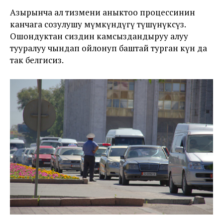
Азырынча ал тизмени аныктоо процессинин
канчага созулушу мүмкүндүгү түшүнүксүз.
Ошондуктан сиздин камсыздандыруу алуу
тууралуу чындап ойлонуп баштай турган күн да
так белгисиз.