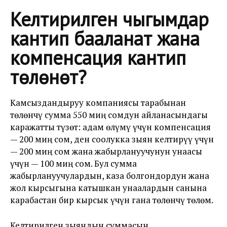
Келтирилген чыгымдар
кантип бааланат жана
компенсация кантип
төлөнөт?
Камсыздандыруу компаниясы тарабынан
төлөнчү сумма 550 миң сомдун айланасындагы
каражатты түзөт: адам өлүмү үчүн компенсация
— 200 миң сом, ден соолукка зыян келтирүү үчүн
— 200 миң сом жана жабырлануучунун унаасы
үчүн — 100 миң сом. Бул сумма
жабырлануучулардын, каза болгондордун жана
жол кырсыгына катышкан унаалардын санына
карабастан бир кырсык үчүн гана төлөнчү төлөм.
Келтирилген зыяндын суммасын