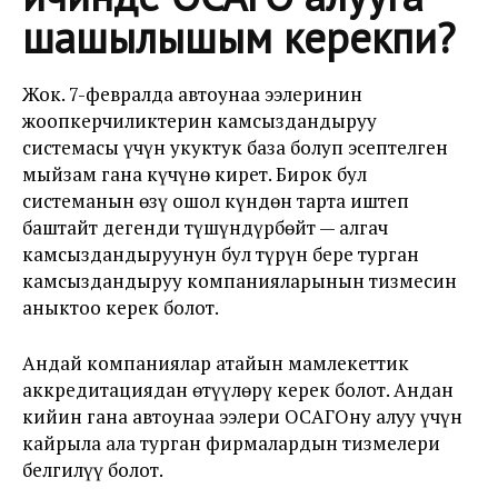
шашылышым керекпи?
Жок. 7-февралда автоунаа ээлеринин
жоопкерчиликтерин камсыздандыруу
системасы үчүн укуктук база болуп эсептелген
мыйзам гана күчүнө кирет. Бирок бул
системанын өзү ошол күндөн тарта иштеп
баштайт дегенди түшүндүрбөйт — алгач
камсыздандыруунун бул түрүн бере турган
камсыздандыруу компанияларынын тизмесин
аныктоо керек болот.
Андай компаниялар атайын мамлекеттик
аккредитациядан өтүүлөрү керек болот. Андан
кийин гана автоунаа ээлери ОСАГОну алуу үчүн
кайрыла ала турган фирмалардын тизмелери
белгилүү болот.