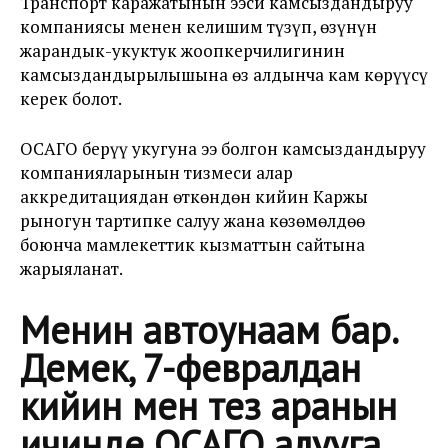
Транспорт каражатынын ээси камсыздандыруу
компаниясы менен келишим түзүп, өзүнүн
жарандык-укуктук жоопкерчилигинин
камсыздандырылышына өз алдынча кам көрүүсү
керек болот.
ОСАГО берүү укугуна ээ болгон камсыздандыруу
компанияларынын тизмеси алар
аккредитациядан өткөндөн кийин Каржы
рыногун тартипке салуу жана көзөмөлдөө
боюнча мамлекеттик кызматтын сайтына
жарыяланат.
Менин автоунаам бар.
Демек, 7-февралдан
кийин мен тез аранын
ичинде ОСАГО алууга