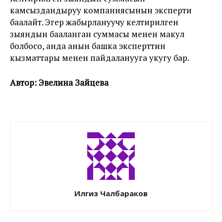
камсыздандыруу компаниясынын эксперти
баалайт. Эгер жабырлануучу келтирилген
зыяндын бааланган суммасы менен макул
болбосо, анда анын башка эксперттин
кызматтары менен пайдаланууга укугу бар.
Автор: Эвелина Зайцева
Илгиз Чалбараков