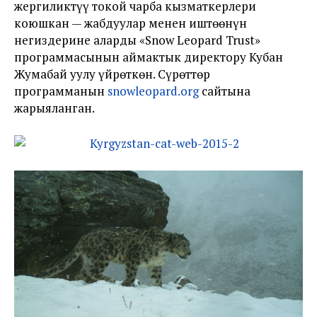
жергиликтүү токой чарба кызматкерлери
коюшкан — жабдуулар менен иштөөнүн
негиздерине аларды «Snow Leopard Trust»
программасынын аймактык директору Кубан
Жумабай уулу үйрөткөн. Сүрөттөр
программанын
snowleopard.org
сайтына
жарыяланган.