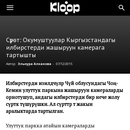
Сүрөт: Окумуштуулар Кыргызстандагы
илбирстерди жашыруун камерага
тартышты
Автор:
Эльнура Алканова
-
07/12/2015
Илбирстерди изилдөөчүлөр Чүй облусундагы Чоң-
Кемин улуттук паркына жашыруун камераларды
орнотушуп, андагы илбирстерди бир нече жолу
сүрөткө түшүрүшкөн. Ал сүрөттөр өтө жакын
аралыктарда тартылган.
Улуттук паркка атайын камераларды