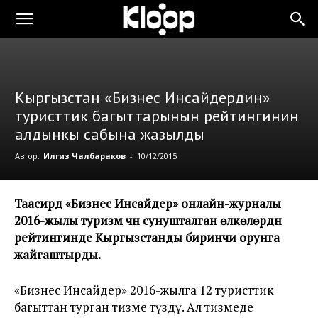
Кыргызстан «Бизнес Инсайдердин»
туристтик багыттарынын рейтингинин
алдынкы сабына жазылды
Автор:
Илгиз Чалбараков
-
10/12/2015
Таасирдүү «Бизнес Инсайдер» онлайн-журналы
2016-жылы туризм үчүн сунушталган өлкөлөрдүн
рейтингинде Кыргызстанды биринчи орунга
жайгаштырды.
«Бизнес Инсайдер» 2016-жылга 12 туристтик
багыттан турган тизме түздү. Ал тизмеде