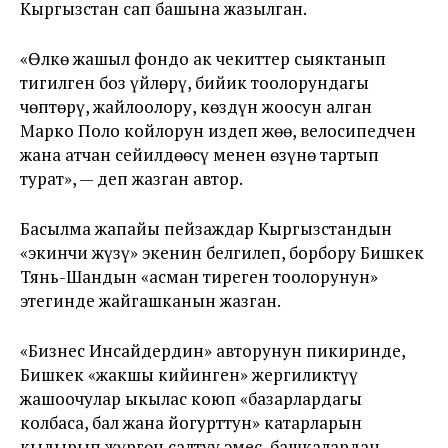
Кыргызстан сап башына жазылган.
«Өлкө жашыл фондо ак чекиттер сыяктанып
тигилген боз үйлөрү, бийик тоолорундагы
чөптөрү, жайлоолору, көздүн жоосун алган
Марко Поло койлорун издеп жөө, велосипедчен
жана атчан сейилдөөсү менен өзүнө тартып
турат», — деп жазган автор.
Басылма жапайы пейзаждар Кыргызстандын
«экинчи жүзү» экенин белгилеп, борбору Бишкек
Тянь-Шандын «асман тиреген тоолорунун»
этегинде жайгашканын жазган.
«Бизнес Инсайдердин» авторунун пикиринде,
Бишкек «жакшы кийинген» жергиликтүү
жашоочулар ыкылас коюп «базарлардагы
колбаса, бал жана йогурттун» катарларын
кыдырып жүргөн салтуу эмес, башкалардан