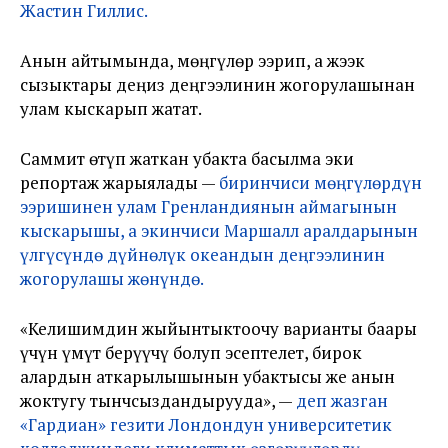
Жастин Гиллис.
Анын айтымында, мөңгүлөр ээрип, а жээк
сызыктары деңиз деңгээлинин жогорулашынан
улам кыскарып жатат.
Саммит өтүп жаткан убакта басылма эки
репортаж жарыялады —
биринчиси мөңгүлөрдүн
ээришинен улам Гренландиянын аймагынын
кыскарышы, а экинчиси Маршалл аралдарынын
үлгүсүндө дүйнөлүк океандын деңгээлинин
жогорулашы жөнүндө.
«Келишимдин жыйынтыктоочу варианты баары
үчүн үмүт берүүчү болуп эсептелет, бирок
алардын аткарылышынын убактысы же анын
жоктугу тынчсыздандырууда», —
деп жазган
«Гардиан» гезити Лондондун университетик