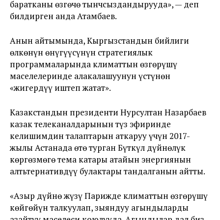
баратканы өзгөчө тынчсыздандырууда», — деп
билдирген анда Атамбаев.
Анын айтымында, Кыргызстандын бийлиги
өлкөнүн өнүгүүсүнүн стратегиялык
программаларында климаттын өзгөрүшү
маселелеринде алакалашуунун үстүнөн
«жигердүү иштеп жатат».
Казакстандын президенти Нурсултан Назарбаев
казак телеканалдарынын түз эфиринде
келишимдин талаптарын аткаруу үчүн 2017-
жылы Астанада өтө турган Бүткүл дүйнөлүк
көргөзмөгө тема катары атайын энергиянын
алтьтернативдүү булактары тандалганын айтты.
«Азыр дүйнө жүзү Парижде климаттын өзгөрүшү
көйгөйүн талкуулап, зыяндуу агындыларды
азайтуу маселеси коюлууда. Агындылар дал биз