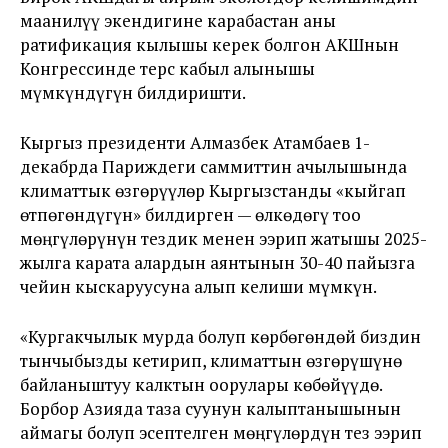
маанилүү экендигине карабастан аны
ратификация кылышы керек болгон АКШнын
Конгрессинде терс кабыл алынышы
мүмкүндүгүн билдиришти.
Кыргыз президенти Алмазбек Атамбаев 1-
декабрда Париждеги саммиттин ачылышында
климаттык өзгөрүүлөр Кыргызстанды «кыйгап
өтпөгөндүгүн» билдирген — өлкөдөгү тоо
мөңгүлөрүнүн тездик менен ээрип жатышы 2025-
жылга карата алардын аянтынын 30-40 пайызга
чейин кыскаруусуна алып келиши мүмкүн.
«Кургакчылык мурда болуп көрбөгөндөй биздин
тынчыбызды кетирип, климаттын өзгөрүшүнө
байланыштуу калктын оорулары көбөйүүдө.
Борбор Азияда таза суунун калыптанышынын
аймагы болуп эсептелген мөңгүлөрдүн тез ээрип