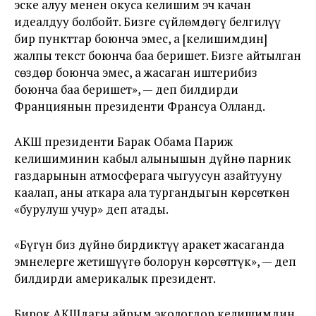
эске алуу менен окуса келишим эч качан
идеалдуу болбойт. Бизге сүйлөмдөгү белгилүү
бир пункттар боюнча эмес, а [келишимдин]
жалпы текст боюнча баа беришет. Бизге айтылган
сөздөр боюнча эмес, а жасаган иштерибиз
боюнча баа беришет», — деп билдирди
Франциянын президенти Франсуа Олланд.
АКШ президенти Барак Обама Париж
келишиминин кабыл алынышын дүйнө парник
газдарынын атмосферага чыгуусун азайтууну
каалап, аны аткара ала тургандыгын көрсөткөн
«бурулуш учур» деп атады.
«Бүгүн биз дүйнө бирдиктүү аракет жасаганда
эмнелерге жетишүүгө болорун көрсөттүк», — деп
билдирди америкалык президент.
Бирок АКШдагы айрым экологдор келишимдин