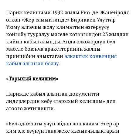
Париж келишими 1992-жылы Рио-де-Жанейродо
өткөн «Жер саммитинде» Бириккен Улуттар
Уюму алгачкы жолу климаттын өзгөрүүсү
көйгөйү тууралуу маселе көтөргөндөн 23 жылдан
кийин кабыл алынды. Анда өлкөлөрдүн бул
маселе боюнча аракеттеринин жалпы
принцибин аныктаган
алкактык конвенция
кабыл алынган болчу.
«Тарыхый келишим»
Парижде кабыл алынган документти
лидерлердин көбү «тарыхый келишим» деп
атоого жетишишти.
«Бул адамзаты үчүн абдан чоң кадам. Эгер ар
ким эле өзүнүн гана жеке кызыкчылыктарын