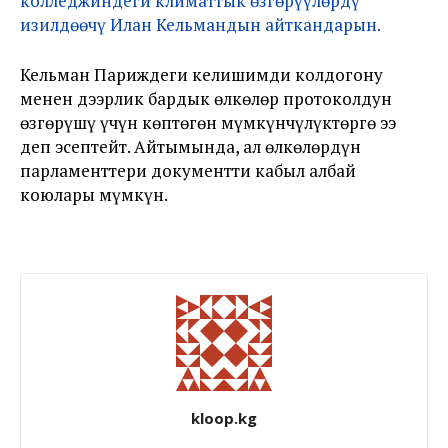
колледжиндеги климаттык өзгөрүүлөрдү
изилдөөчү Илан Кельмандын айткандарын.
Кельман Париждеги келишимди колдогону
менен дээрлик бардык өлкөлөр протоколдун
өзгөрүшү үчүн көптөгөн мүмкүнчүлүктөргө ээ
деп эсептейт. Айтымында, ал өлкөлөрдүн
парламенттери документти кабыл албай
коюлары мүмкүн.
kloop.kg