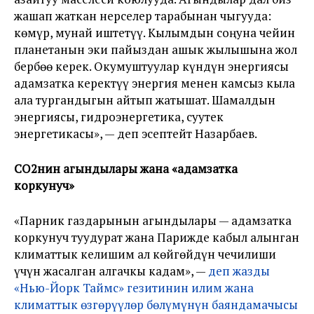
жашап жаткан нерселер тарабынан чыгууда:
көмүр, мунай иштетүү. Кылымдын соңуна чейин
планетанын эки пайыздан ашык жылышына жол
бербөө керек. Окумуштуулар күндүн энергиясы
адамзатка керектүү энергия менен камсыз кыла
ала тургандыгын айтып жатышат. Шамалдын
энергиясы, гидроэнергетика, суутек
энергетикасы», — деп эсептейт Назарбаев.
CO2нин агындылары жана «адамзатка
коркунуч»
«Парник газдарынын агындылары — адамзатка
коркунуч туудурат жана Парижде кабыл алынган
климаттык келишим ал көйгөйдүн чечилиши
үчүн жасалган алгачкы кадам», —
деп жазды
«Нью-Йорк Таймс» гезитинин илим жана
климаттык өзгөрүүлөр бөлүмүнүн баяндамачысы