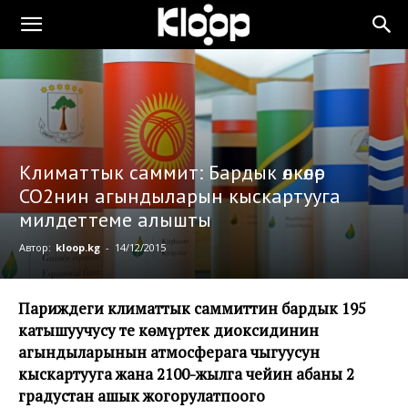
Климаттык саммит: Бардык өлкөлөр
СО2нин агындыларын кыскартууга
милдеттеме алышты
Автор:
kloop.kg
-
14/12/2015
Париждеги климаттык саммиттин бардык 195
катышуучусу тең көмүртек диоксидинин
агындыларынын атмосферага чыгуусун
кыскартууга жана 2100-жылга чейин абаны 2
градустан ашык жогорулатпоого