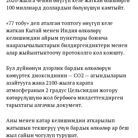
2020-жылга чейин өнүгүп келе жаткан өлкөлөргө
100 миллиард доллардын бөлүнүшүн камтыйт.
«77 тобу» деп аталган топтогу өнүгүп келе
жаткан Кытай менен Индия өлкөлөрү
келишимдин айрым пункттары боюнча
нааразычылыктарын билдиргендиктери менен
алар жыйынтыктоочу протоколго кол коюшту.
Бул дүйнөнүн дээрлик бардык өлкөлөрүн
көмүртек диоксидинин — CO2 — агындыларын
азайтууга жана 2100-жылга карата
атмосферанын 2 градус Цельсиядан жогору
көтөрүлүшүнө жол бербөөгө милдеттендирген
тарыхтагы алгачкы документ.
Аны менен катар келишимдин аткарылып
жатышын текшерүү үчүн бардык өлкөлөр ар беш
жыл сайын чогулуп турушат.