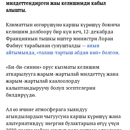
милдеттендирген жаңы келишимди кабыл
алышты.
Климаттын өзгөрүшүнө каршы күрөшүү боюнча
келишим долбоору бир күн кеч, 12-декабрда
Франциянын тышкы иштер министри Лоран
Фабиус тарабынан сунушталды —
анын
айтымында, «талаш-тартыш абдан көп» болгон.
«Би-би-синин» орус кызматы келишим
аткарылууга жарым-жартылай милдеттүү жана
жарым-жартылай каалоолорду
калыптандыруучу болуп эсептелерин
билдирүүдө.
Ал өз ичине атмосферага зыяндуу
агындылардын чыгуусуна каршы күрөшүү жана
альтернативдүү энергия булактарына өтүү үчүн