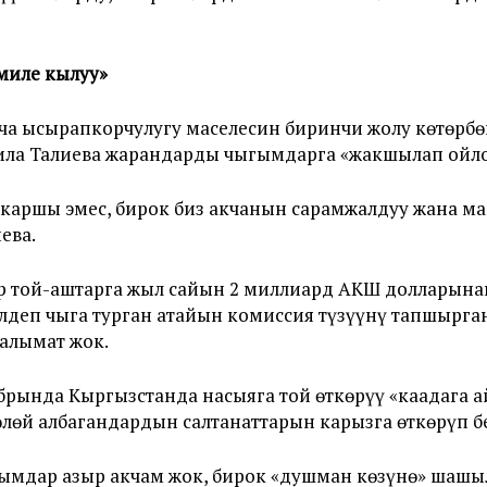
миле кылуу»
а ысырапкорчулугу маселесин биринчи жолу көтөрбө
ила Талиева жарандарды чыгымдарга «жакшылап ойло
каршы эмес, бирок биз акчанын сарамжалдуу жана м
ева.
той-аштарга жыл сайын 2 миллиард АКШ долларынан 
лдеп чыга турган атайын комиссия түзүүнү тапшырга
алымат жок.
рында Кыргызстанда насыяга той өткөрүү «каадага а
өлөй албагандардын салтанаттарын карызга өткөрүп 
рымдар азыр акчам жок, бирок «душман көзүнө» шашы