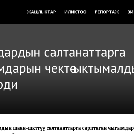
ЖАҢЫЛЫКТАР
ИЛИКТӨӨ
РЕПОРТАЖ
ВИ
ардын салтанаттарга
дарын чектөө ыктымалд
рди
рдын шаан-шөкөттүү салтанаттарга сарптаган чыгымдар