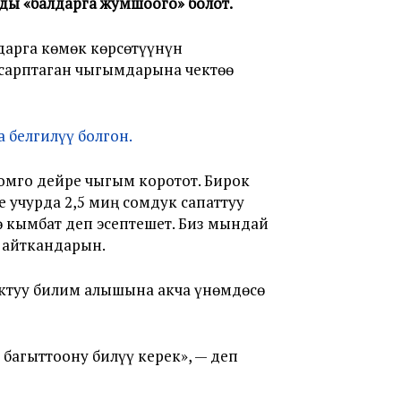
ды «балдарга жумшоого» болот.
дарга көмөк көрсөтүүнүн
сарптаган чыгымдарына чектөө
 белгилүү болгон.
омго дейре чыгым коротот. Бирок
е учурда 2,5 миң сомдук сапаттуу
ө кымбат деп эсептешет. Биз мындай
н айткандарын.
ктуу билим алышына акча үнөмдөсө
 багыттоону билүү керек», — деп