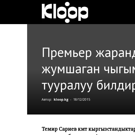
Клооп
кыргызча
Премьер жаранд
|
жумшаган чыгым
тууралуу билди
Кыргызстан
Автор:
kloop.kg
-
18/12/2015
жаңылыктары
Темир Сариев өкмөт кыргызстандыкта