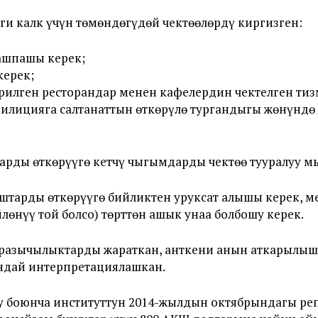
и калк үчүн төмөндөгүдөй чектөөлөрдү киргизген:
ашпашы керек;
керек;
берилген ресторандар менен кафелердин чектелген тиз
милицияга салтанаттын өткөрүлө тургандыгы жөнүнд
арды өткөрүүгө кетчү чыгымдарды чектөө тууралуу м
штарды өткөрүүгө бийликтен уруксат алышы керек, 
йлөнүү той болсо) төрттөн ашык унаа болбошу керек.
аразычылыктарды жараткан, анткени анын аткарылыш
ндай интерпретациялашкан.
у боюнча институттун 2014-жылдын октябрындагы ре