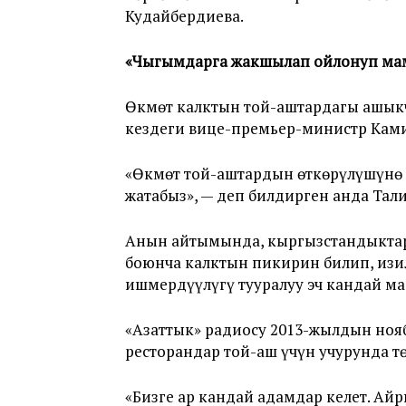
Кудайбердиева.
«Чыгымдарга жакшылап ойлонуп ма
Өкмөт калктын той-аштардагы ашыкч
кездеги вице-премьер-министр Кам
«Өкмөт той-аштардын өткөрүлүшүнө 
жатабыз», — деп билдирген анда Тали
Анын айтымында, кыргызстандыктар 
боюнча калктын пикирин билип, изи
ишмердүүлүгү тууралуу эч кандай ма
«Азаттык» радиосу 2013-жылдын нояб
ресторандар той-аш үчүн учурунда т
«Бизге ар кандай адамдар келет. Ай