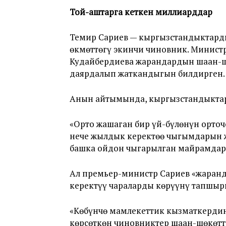
Той-аштарга кеткен миллиарддар
Темир Сариев — кыргызстандыктард
өкмөттөгү экинчи чиновник. Минис
Кудайбердиева жарандардын шаан-ш
даярдалып жаткандыгын билдирген.
Анын айтымында, кыргызстандыктар 
«Орто жашаган бир үй-бүлөнүн орточо
нече жылдык керектөө чыгымдарын ж
башка ойдон чыгарылган майрамдард
Ал премьер-министр Сариев «жаранда
керектүү чараларды көрүүнү тапшыр
«Көбүнчө мамлекеттик кызматкердин
көрсөткөн чиновниктер шаан-шөкөттү