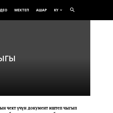
ДЕО
МЕКТЕП
АШАР
KY
ыгы
ын чектөө үчүн документ иштеп чыгып