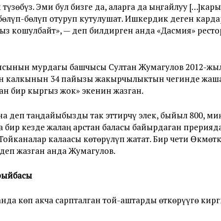
түзөбүз. Эми бул бизге да, аларга да ыңгайлуу […]ка
 бөлүп-бөлүп отуруп кутулушат. Ишкердик деген кард
йыз кошулбайт», — деп билдирген анда «Дасмия» рест
ясынын мурдагы башчысы Султан Жумагулов 2012-ж
н калкынын 34 пайызы жакырчылыктын чегинде жаша
ан бир кыргыз жок» экенин жазган.
а деп таңдайыбызды так эттирчү элек, быйыл 800, ми
ада бир кезде жалаң арстан баласы байырдаган прерияд
ойканалар калаасы көтөрүлүп жатат. Бир чети Өкмөтк
 деп жазган анда Жумагулов.
рыйбасы
да көп акча сарпталган той-аштарды өткөрүүгө кирг