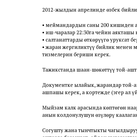
2012-жылдын апрелинде өзбек бийлиг
• меймандардын саны 200 кишиден 
• иш-чаралар 22:30га чейин аякташы 
• салтанаттарды өткөрүүгө уруксат 
• жаран жергиликтүү бийлик менен 
тизмелерин бериши керек.
Тажикстанда шаан-шөкөттүү той-ашт
Документке ылайык, жарандар той-а
ашпашы керек, а кортежде (эгер ал ү
Мыйзам калк арасында көптөгөн на
анын колдонулушун өзүлөрү каалага
Согушту жана тынчтыкты чагылдыру