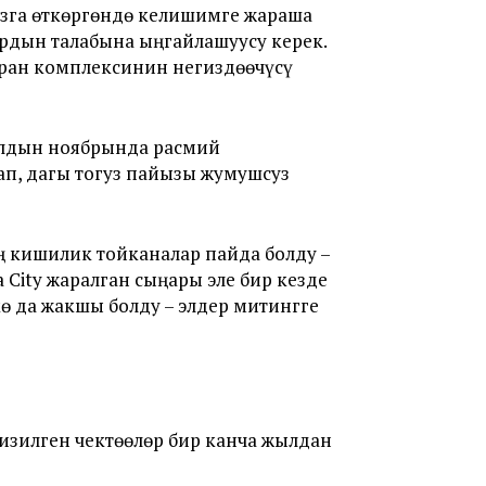
рызга өткөргөндө келишимге жараша
ардын талабына ыңгайлашуусу керек.
оран комплексинин негиздөөчүсү
ылдын ноябрында расмий
п, дагы тогуз пайызы жумушсуз
ң кишилик тойканалар пайда болду –
а City жаралган сыңары эле бир кезде
ө да жакшы болду – элдер митингге
изилген чектөөлөр бир канча жылдан