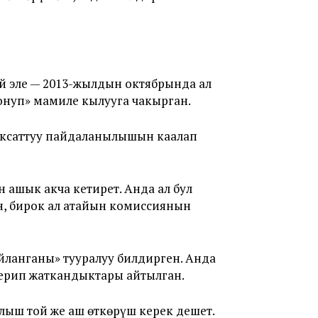
й эле — 2013-жылдын октябрында ал
нуп» мамиле кылууга чакырган.
аксаттуу пайдаланылышын каалап
ашык акча кетирет. Анда ал бул
н, бирок ал атайын комиссиянын
йланганы» тууралуу билдирген. Анда
берип жаткандыктары айтылган.
лыш той же аш өткөрүш керек дешет.