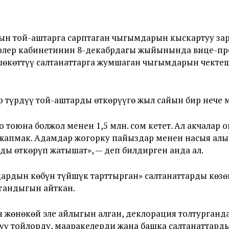
ын той-аштарга сарптаган чыгымдарын кыскартуу за
трлер кабинетинин 8-декабрдагы жыйынында вице-п
өкөттүү салтанаттарга жумшаган чыгымдарын чекте
түрдүү той-аштарды өткөрүүгө жыл сайын бир нече 
 тоюна болжол менен 1,5 млн. сом кетет. Ал акчалар 
апмак. Адамдар жогорку пайыздар менен насыя алып
ы өткөрүп жатышат», — деп билдирген анда ал.
рдын көбүн түйшүк тарттырган» салтанаттарды көзөм
гандыгын айткан.
 жөнөкөй эле айлыгын алган, деклорация толтурганд
ү тойлорду, мааракелерди жана башка салтанаттарды