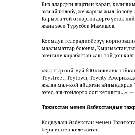
Биз алардын шартын карап, келишим 
эки ай болобу, же жарым жыл болобу
Карызга той өткөргөндөргө үстөк па
жана ээси Турусбек Мамашев.
Коомдук телерадиоберүү корпораци
маалыматтар боюнча, Кыргызстанды
экенине карабастан «аш-тойдон калг
«Былтыр оой-ууй 600 кишилик тойкан
Toystreet, Toytown, Toyсity. Америк
жалаң мал-кой айдаган айдыңдарда Т
эмес, аш-тойлорго ооп кетишти…», —
Тажикстан менен Өзбекстандын таж
Коңшулаш Өзбекстан менен Тажикстан
бери иштеп келе жатат.