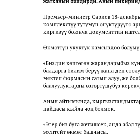
жатканын билдирди. Анын пикиринде,
Премьер-министр Сариев 18-декабрь
комплекстүү тутумун өнүктүрүүгө а
киргизүү боюнча документтин иштел
Өкмөттүн укуктук камсыздоо бөлүм
«Биздин көптөгөн жарандарыбыз күнү
балдарга билим берүү жана ден соолу
мектеп формасын сатып алуу, же бол
баалуулуктарды өзгөртүшүбүз керек»
Анын айтымында, кыргызстандыктар
пайдасы кыйла чоң болмок.
«Эгер биз буга жетишсек, анда абал т
эсептейт өкмөт башчысы.