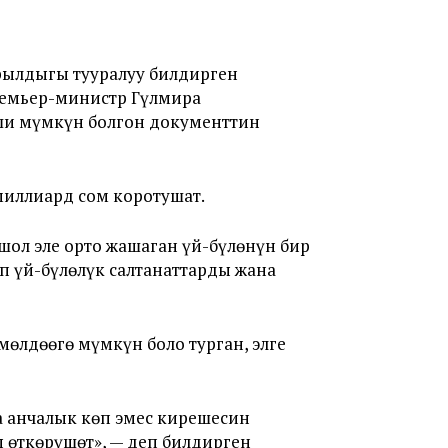
рылдыгы тууралуу билдирген
ремьер-министр Гүлмира
ши мүмкүн болгон документтин
миллиард сом коротушат.
ошол эле орто жашаган үй-бүлөнүн бир
 үй-бүлөлүк салтанаттарды жана
өлдөөгө мүмкүн боло турган, элге
а анчалык көп эмес кирешесин
 өткөрүшөт», — деп билдирген