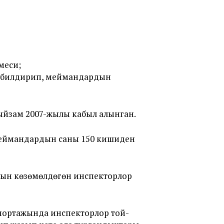
меси;
ө билдирип, меймандардын
ыйзам 2007-жылы кабыл алынган.
меймандардын саны 150 кишиден
ын көзөмөлдөгөн инспекторлор
портажында инспекторлор той-