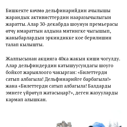
Бишкекте көчмө дельфинарийдин ачылышы
жарандык активисттердин нааразычылыгын
жаратты. Алар 30-декабрда шоунун премьерасы
өтчү имараттын алдына митингке чыгышып,
жаныбарлардын эркиндикке кое берилишин
талап кылышты.
Жалпысынан акцияга 40ка жакын киши чогулду.
Алар дельфиндердин катышуусундагы шоуго
бойкот жарыялоого чакырган: «Билеттерди
сатып албагыла! Дельфинарийге барбагыла!»
жана «Билеттерди сатып албагыла! Балдарды
эмнеге үйрөтүп жатасыңар?», деген жазууларды
кармап алышкан.