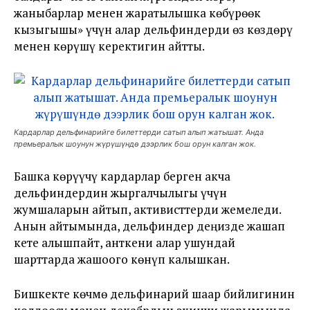
жаныбарлар менен жаратылышка көбүрөөк
кызыгышы» үчүн алар дельфиндерди өз көздөрү
менен көрүшү керектигин айтты.
Кардарлар дельфинарийге билеттерди сатып алып жатышат. Анда
премьералык шоунун жүрүшүндө дээрлик бош орун калган жок.
Башка көрүүчү кардарлар берген акча
дельфиндердин жыргалчылыгы үчүн
жумшаларын айтып, активисттерди жемеледи.
Анын айтымында, дельфиндер деңизде жашап
кете алышпайт, анткени алар ушундай
шарттарда жашоого көнүп калышкан.
Бишкекте көчмө дельфинарий шаар бийлигинин