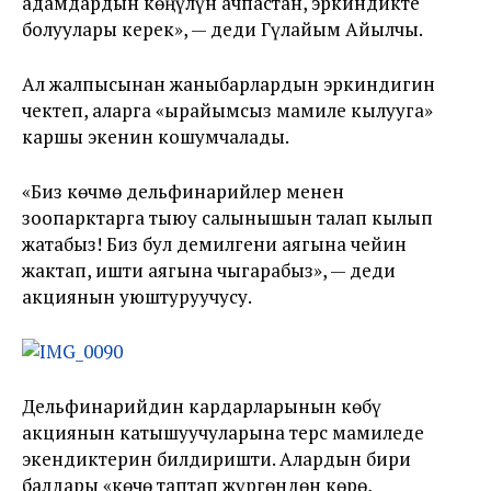
адамдардын көңүлүн ачпастан, эркиндикте
болуулары керек», — деди Гүлайым Айылчы.
Ал жалпысынан жаныбарлардын эркиндигин
чектеп, аларга «ырайымсыз мамиле кылууга»
каршы экенин кошумчалады.
«Биз көчмө дельфинарийлер менен
зоопарктарга тыюу салынышын талап кылып
жатабыз! Биз бул демилгени аягына чейин
жактап, ишти аягына чыгарабыз», — деди
акциянын уюштуруучусу.
Дельфинарийдин кардарларынын көбү
акциянын катышуучуларына терс мамиледе
экендиктерин билдиришти. Алардын бири
балдары «көчө таптап жүргөндөн көрө,