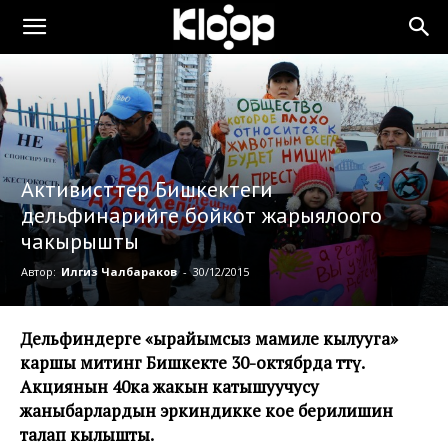
Активисттер Бишкектеги
дельфинарийге бойкот жарыялоого
чакырышты
Автор:
Илгиз Чалбараков
-
30/12/2015
Дельфиндерге «ырайымсыз мамиле кылууга»
каршы митинг Бишкекте 30-октябрда өттү.
Акциянын 40ка жакын катышуучусу
жаныбарлардын эркиндикке кое берилишин
талап кылышты.