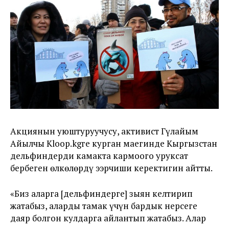
Акциянын уюштуруучусу, активист Гүлайым
Айылчы Kloop.kgге курган маегинде Кыргызстан
дельфиндерди камакта кармоого уруксат
бербеген өлкөлөрдү ээрчиши керектигин айтты.
«Биз аларга [дельфиндерге] зыян келтирип
жатабыз, аларды тамак үчүн бардык нерсеге
даяр болгон кулдарга айлантып жатабыз. Алар