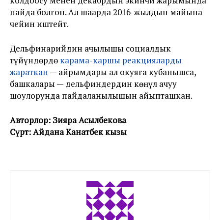
колдоосу менен декабрдын экинчи жарымында
пайда болгон. Ал шаарда 2016-жылдын майына
чейин иштейт.
Дельфинарийдин ачылышы социалдык
түйүндөрдө
карама-каршы реакцияларды
жараткан
— айрымдары ал окуяга кубанышса,
башкалары — дельфиндердин көңүл ачуу
шоулорунда пайдаланылышын айыпташкан.
Авторлор: Зияра Асылбекова
Сүрөт: Айдана Канатбек кызы