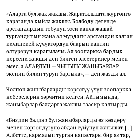
«Аларга бул жак жакшы. Жаратылышта жүргөнгө
караганда кыйла жакшы. Болбоду дегенде
арстандардын тобунун ээси канча жашай
тургандыгын жана ал мурдагы арстандан калган
кичинекей күчүктөрдүн баарын кантип
өлтүрөрүн карагылачы. Ал зоопаркка бардык
нерсени жакшы деп билген элестериңер менен
эмес, а АЛАРДЫН — ЧЫНЫГЫ ЖАНЫБАРЛАР
экенин билип туруп баргыла», — деп жазды ал.
Чолпон жаныбарларды көрсөтүү үчүн зоопаркка
неберелерин ээрчитип келген. Айтымында,
жаныбарлар балдарга жакшы таасир калтырды.
«Биздин балдар бул жаныбарларды өз көздөрү
менен көргөндүгүнө абдан сүйүнүп жатышат. […]
Албетте, кармалып турган капастары бир аз тар,