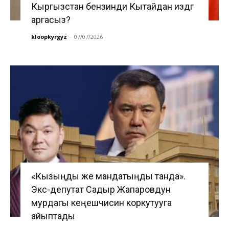
Кыргызстан бензинди Кытайдан издөөгө
аргасыз?
kloopkyrgyz
-
07/07/2026
«Кызыңды же мандатыңды танда».
Экс-депутат Садыр Жапаровдун
мурдагы кеңешчисин коркутууга
айыптады