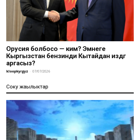
Орусия болбосо — ким? Эмнеге
Кыргызстан бензинди Кытайдан издөөгө
аргасыз?
kloopkyrgyz
-
07/07/2026
Соңку жаңылыктар