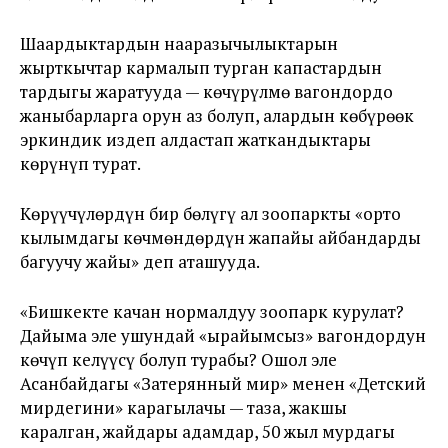
Шаардыктардын нааразычылыктарын
жырткычтар кармалып турган капастардын
тардыгы жаратууда — көчүрүлмө вагондордо
жаныбарларга орун аз болуп, алардын көбүрөөк
эркиндик издеп алдастап жаткандыктары
көрүнүп турат.
Көрүүчүлөрдүн бир бөлүгү ал зоопаркты «орто
кылымдагы көчмөндөрдүн жапайы айбандарды
багуучу жайы» деп аташууда.
«Бишкекте качан нормалдуу зоопарк курулат?
Дайыма эле ушундай «ырайымсыз» вагондордун
көчүп келүүсү болуп турабы? Ошол эле
Асанбайдагы «Затерянный мир» менен «Детский
мирдегини» карагылачы — таза, жакшы
каралган, жайдары адамдар, 50 жыл мурдагы