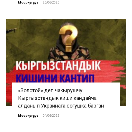
kloopkyrgyz
-
25/06/2026
«Золотой» деп чакырушчу.
Кыргызстандык киши кандайча
алданып Украинага согушка барган
kloopkyrgyz
-
04/06/2026