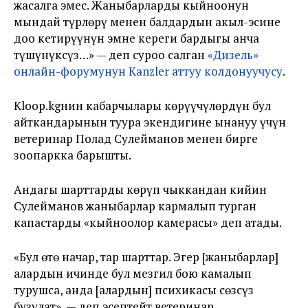
жасалга эмес. Жаныбарларды кыйноонун
мындай түрлөрү менен балдардын акыл-эсине
доо кетирүүнүн эмне кереги бардыгы анча
түшүнүксүз…» — деп суроо салган
«Дизель»
онлайн-форумунун Kanzler аттуу колдонуучусу
.
Kloop.kgнин кабарчылары көрүүчүлөрдүн бул
айткандарынын туура экендигине ынануу үчүн
ветеринар Полад Сулейманов менен бирге
зоопаркка барышты.
Андагы шарттарды көрүп чыккандан кийин
Сулейманов жаныбарлар кармалып турган
капастарды «кыйноолор камерасы» деп атады.
«Бул өтө начар, тар шарттар. Эгер [жаныбарлар]
алардын ичинде бул мезгил бою камалып
турушса, анда [алардын] психикасы сөзсүз
бузулат», — деп эсептейт ветеринар.