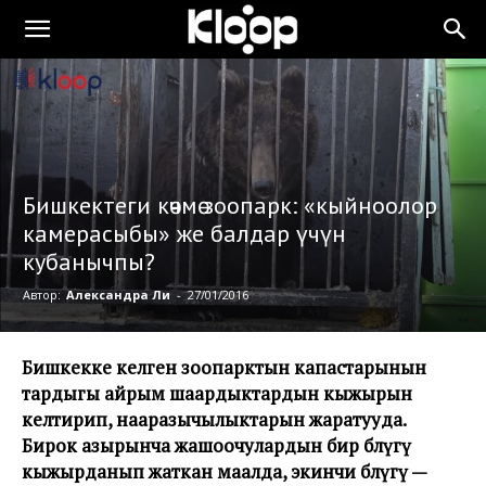
Бишкектеги көчмө зоопарк: «кыйноолор
камерасыбы» же балдар үчүн
кубанычпы?
Автор:
Александра Ли
-
27/01/2016
Бишкекке келген зоопарктын капастарынын
тардыгы айрым шаардыктардын кыжырын
келтирип, нааразычылыктарын жаратууда.
Бирок азырынча жашоочулардын бир бөлүгү
кыжырданып жаткан маалда, экинчи бөлүгү —