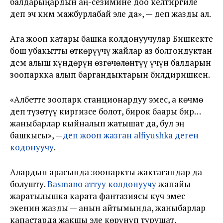
балдарыңардын аң-сезимине доо келтиргиле
деп эч ким мажбурлабай эле да», — деп жазды ал.
Ага жооп катары башка колдонуучулар Бишкекте
бош убакытты өткөрүүчү жайлар аз болгондуктан
дем алыш күндөрүн өзгөчөлөнтүү үчүн балдарын
зоопаркка алып баргандыктарын билдиришкен.
«Албетте зоопарк станционардуу эмес, а көчмө
деп түзөтүү киргизсе болот, бирок баары бир…
жаныбарлар кыйналып жатышат да, бул эң
башкысы», —
деп жооп жазган alfiyushkа деген
кодонуучу
.
Алардын арасында зоопаркты жактагандар да
болушту.
Basmano аттуу колдонуучу
жапайы
жаратылышка карата фантазиясы күч эмес
экенин жазды — анын айтымында, жаныбарлар
капастарда жакшы эле көрүнүп турушат.