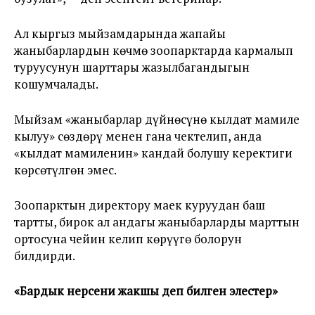
Ал кыргыз мыйзамдарында жапайы
жаныбарлардын көчмө зоопарктарда кармалып
туруусунун шарттары жазылбагандыгын
кошумчалады.
Мыйзам «жаныбарлар дүйнөсүнө кылдат мамиле
кылуу» сөздөрү менен гана чектелип, анда
«кылдат мамиленин» кандай болушу керектиги
көрсөтүлгөн эмес.
Зоопарктын директору маек куруудан баш
тартты, бирок ал андагы жаныбарларды марттын
ортосуна чейин келип көрүүгө болорун
билдирди.
«Бардык нерсени жакшы деп билген элестер»