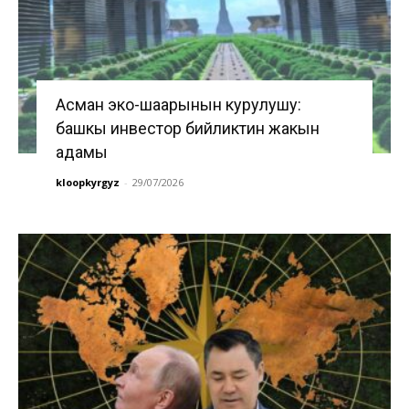
Асман эко-шаарынын курулушу:
башкы инвестор бийликтин жакын
адамы
kloopkyrgyz
-
29/07/2026