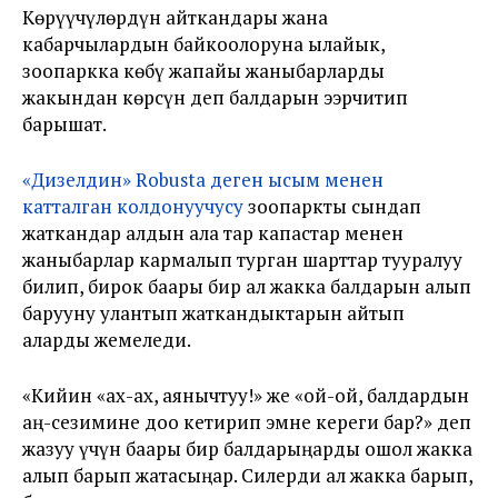
Көрүүчүлөрдүн айткандары жана
кабарчылардын байкоолоруна ылайык,
зоопаркка көбү жапайы жаныбарларды
жакындан көрсүн деп балдарын ээрчитип
барышат.
«Дизелдин» Robusta деген ысым менен
катталган колдонуучусу
зоопаркты сындап
жаткандар алдын ала тар капастар менен
жаныбарлар кармалып турган шарттар тууралуу
билип, бирок баары бир ал жакка балдарын алып
барууну улантып жаткандыктарын айтып
аларды жемеледи.
«Кийин «ах-ах, аянычтуу!» же «ой-ой, балдардын
аң-сезимине доо кетирип эмне кереги бар?» деп
жазуу үчүн баары бир балдарыңарды ошол жакка
алып барып жатасыңар. Силерди ал жакка барып,