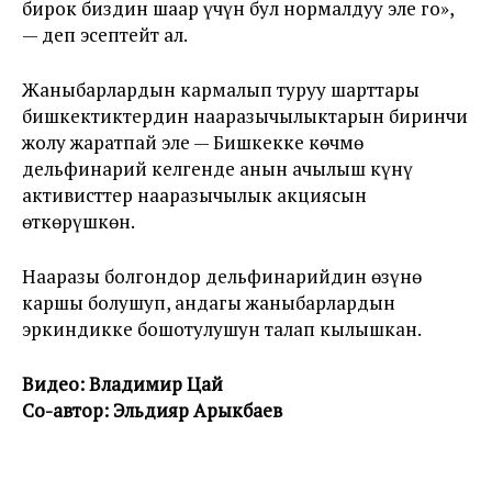
бирок биздин шаар үчүн бул нормалдуу эле го»,
— деп эсептейт ал.
Жаныбарлардын кармалып туруу шарттары
бишкектиктердин нааразычылыктарын биринчи
жолу жаратпай эле — Бишкекке көчмө
дельфинарий келгенде анын ачылыш күнү
активисттер нааразычылык акциясын
өткөрүшкөн.
Нааразы болгондор дельфинарийдин өзүнө
каршы болушуп, андагы жаныбарлардын
эркиндикке бошотулушун талап кылышкан.
Видео: Владимир Цай
Со-автор: Эльдияр Арыкбаев