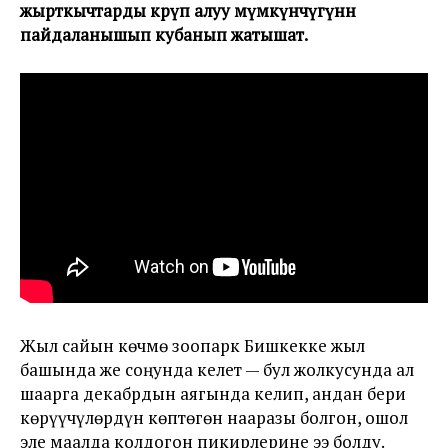
жырткычтарды көрүп алуу мүмкүнчүгүнөн
пайдаланышып кубанып жатышат.
Жыл сайын көчмө зоопарк Бишкекке жыл
башында же соңунда келет — бул жолкусунда ал
шаарга декабрдын аягында келип, андан бери
көрүүчүлөрдүн көптөгөн нааразы болгон, ошол
эле маалда колдогон пикирлерине ээ болду.