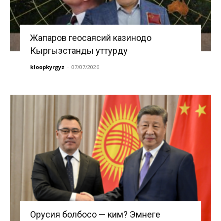
Жапаров геосаясий казинодо
Кыргызстанды уттурду
kloopkyrgyz
-
07/07/2026
Орусия болбосо — ким? Эмнеге