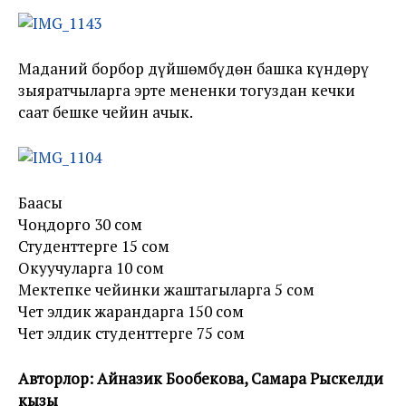
Маданий борбор дүйшөмбүдөн башка күндөрү
зыяратчыларга эрте мененки тогуздан кечки
саат бешке чейин ачык.
Баасы
Чоңдорго 30 сом
Студенттерге 15 сом
Окуучуларга 10 сом
Мектепке чейинки жаштагыларга 5 сом
Чет элдик жарандарга 150 сом
Чет элдик студенттерге 75 сом
Авторлор: Айназик Бообекова, Самара Рыскелди
кызы