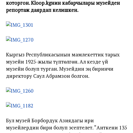
которгон. Kloop.kgнин кабарчылары музейден
репортаж даярдап келишкен.
Кыргыз Республикасынын мамлекеттик тарых
музейи 1925-жылы түптөлгөн. Ал кезде үй
музейи болуп турган. Музейдин эң биринчи
директору Саул Абрамзон болгон.
Бул музей Борбордук Азиядагы ири
музейлердин бири болуп эсептелет. “Анткени 135