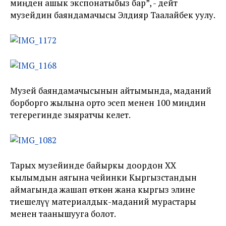
миңден ашык экспонатыбыз бар”, - дейт
музейдин баяндамачысы Элдияр Таалайбек уулу.
Музей баяндамачысынын айтымында, маданий
борборго жылына орто эсеп менен 100 миңдин
тегерегинде зыяратчы келет.
Тарых музейинде байыркы доордон XX
кылымдын аягына чейинки Кыргызстандын
аймагында жашап өткөн жана кыргыз элине
тиешелүү материалдык-маданий мурастары
менен таанышууга болот.