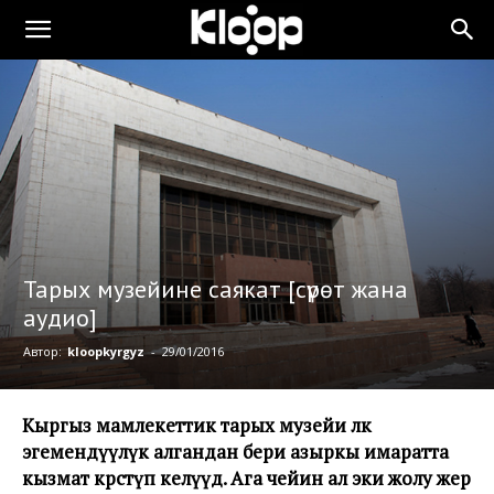
Тарых музейине саякат [сүрөт жана
аудио]
Автор:
kloopkyrgyz
-
29/01/2016
Кыргыз мамлекеттик тарых музейи өлкө
эгемендүүлүк алгандан бери азыркы имаратта
кызмат көрсөтүп келүүдө. Ага чейин ал эки жолу жер