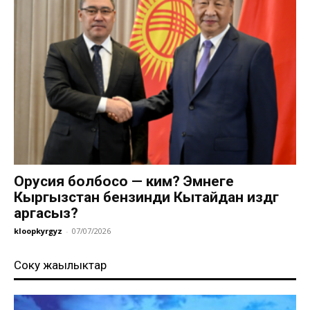
Орусия болбосо — ким? Эмнеге
Кыргызстан бензинди Кытайдан издөөгө
аргасыз?
kloopkyrgyz
-
07/07/2026
Соңку жаңылыктар