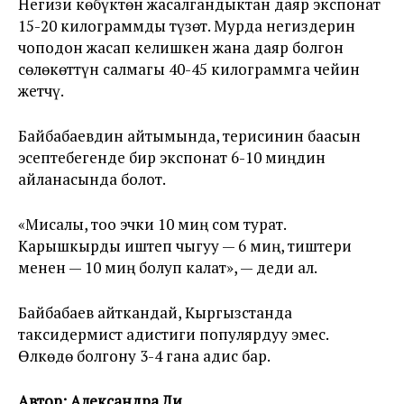
Негизи көбүктөн жасалгандыктан даяр экспонат
15-20 килограммды түзөт. Мурда негиздерин
чоподон жасап келишкен жана даяр болгон
сөлөкөттүн салмагы 40-45 килограммга чейин
жетчү.
Байбабаевдин айтымында, терисинин баасын
эсептебегенде бир экспонат 6-10 миңдин
айланасында болот.
«Мисалы, тоо эчки 10 миң сом турат.
Карышкырды иштеп чыгуу — 6 миң, тиштери
менен — 10 миң болуп калат», — деди ал.
Байбабаев айткандай, Кыргызстанда
таксидермист адистиги популярдуу эмес.
Өлкөдө болгону 3-4 гана адис бар.
Автор: Александра Ли