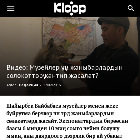
Видео: Музейлер үчүн жаныбарлардын
сөлөкөттөрү кантип жасалат?
Автор:
Редакция
-
17/02/2016
Шайырбек Байбабаев музейлер менен жеке
буйрутма берүүчүлөр үчүн түрдүү жаныбарлардын
сөлөкөттөрдү жасайт. Экспонаттардын бирөөсүнүн
баасы 6 миңден 10 миң сомго чейин болушу
мүмкүн, аны даярдоого дээрлик бир ай убакыт