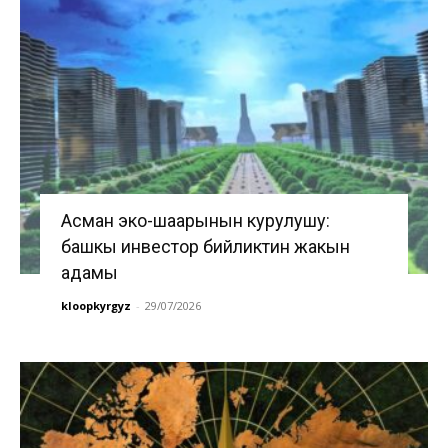
Асман эко-шаарынын курулушу:
башкы инвестор бийликтин жакын
адамы
kloopkyrgyz
-
29/07/2026