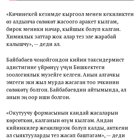
«Кичинекей кезимде кыргоол менен кекиликтен
өз алдынча сөлөкөт жасоого аракет кылгам,
бирок меники начар, кыйшык болуп калган.
Химиялык заттар жок алар тез эле жарабай
калышчу», — деди ал.
Байбабаев чоңойгондон кийин таксидермист
адистигине үйрөнүү үчүн Бишкектеги
зоологиялык музейге келген. Анын алгачкы
эмгеги эки жыл мурда жасаган тоо эчкинин
сөлөкөтү болгон. Байбабаевдин айтымында, ал
анын эң оор иши болгон.
«Окутуучу формасынын кандай жасаларын
көрсөткөн, калганын өзүм кылгам. Андан
кийинкилер жеңилирээк болуп калды, анткени
ал сыяктууларды тез жасап баштагам», — деди