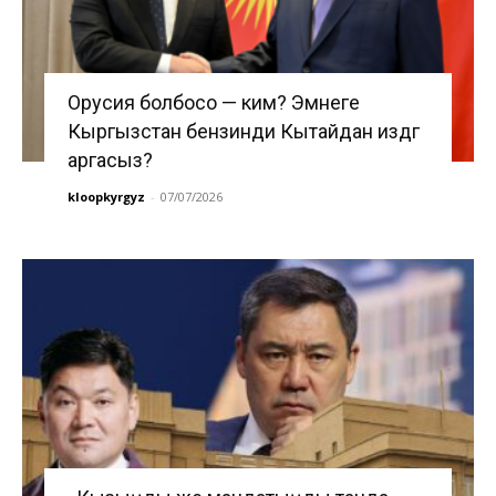
Орусия болбосо — ким? Эмнеге
Кыргызстан бензинди Кытайдан издөөгө
аргасыз?
kloopkyrgyz
-
07/07/2026