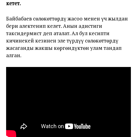
кетет.
Байбабаев сөлөкөттөрдү жасоо менен үч жылдан
бери алектенип келет. Анын адистиги
таксидермист деп аталат. Ал бул кесипти
кичинекей кезинен эле түрдүү сөлөкөттөрдү
жасаганды жакшы көргөндүктөн улам тандап
алган.