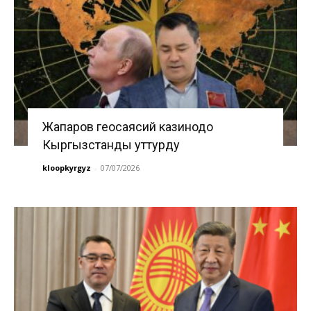
Жапаров геосаясий казинодо
Кыргызстанды уттурду
kloopkyrgyz
-
07/07/2026