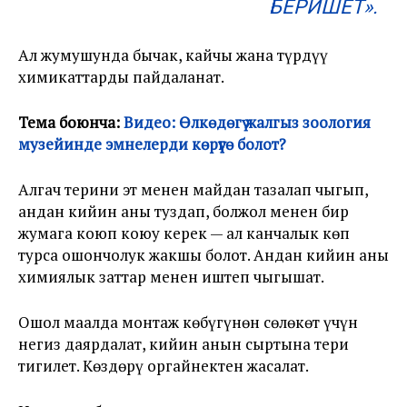
БЕРИШЕТ».
Ал жумушунда бычак, кайчы жана түрдүү
химикаттарды пайдаланат.
Тема боюнча:
Видео: Өлкөдөгү жалгыз зоология
музейинде эмнелерди көрүүгө болот?
Алгач терини эт менен майдан тазалап чыгып,
андан кийин аны туздап, болжол менен бир
жумага коюп коюу керек — ал канчалык көп
турса ошончолук жакшы болот. Андан кийин аны
химиялык заттар менен иштеп чыгышат.
Ошол маалда монтаж көбүгүнөн сөлөкөт үчүн
негиз даярдалат, кийин анын сыртына тери
тигилет. Көздөрү оргайнектен жасалат.