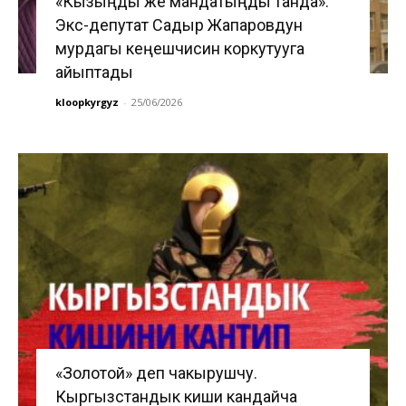
«Кызыңды же мандатыңды танда».
Экс-депутат Садыр Жапаровдун
мурдагы кеңешчисин коркутууга
айыптады
kloopkyrgyz
-
25/06/2026
«Золотой» деп чакырушчу.
Кыргызстандык киши кандайча