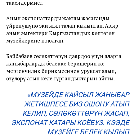
таксидермист.
Анын экспонаттарды жакшы жасаганды
үйрөнүшүнө эки жыл талап кылынган. Азыр
анын эмгектери Кыргызстандык көптөгөн
музейлерине коюлган.
Байбабаев сөлөкөттөрүн даярдоо үчүн аларга
жаныбарларды белекке беришерин же
мергенчилик бирикмесинен уруксат алып,
өзүлөрү атып келе тургандыктарын айтты.
«МУЗЕЙДЕ КАЙСЫЛ ЖАНЫБАР
ЖЕТИШПЕСЕ БИЗ ОШОНУ АТЫП
КЕЛИП, СӨЛӨКӨТТӨРҮН ЖАСАП,
ЭКСПОНАТ КАТАРЫ КОЁБУЗ. КЭЭДЕ
МУЗЕЙГЕ БЕЛЕК КЫЛЫП