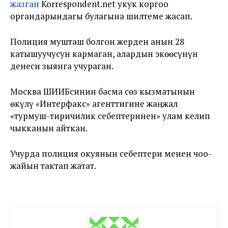
жазган
Korrespondent.net укук коргоо
органдарындагы булагына шилтеме жасап.
Полиция мушташ болгон жерден анын 28
катышуучусун кармаган, алардын экөөсүнүн
денеси зыянга учураган.
Москва ШИИБсинин басма сөз кызматынын
өкүлү «Интерфакс» агенттигине жаңжал
«турмуш-тиричилик себептеринен» улам келип
чыкканын айткан.
Учурда полиция окуянын себептери менен чоо-
жайын тактап жатат.