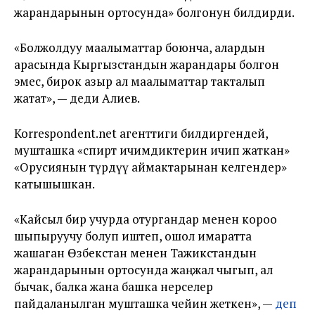
жарандарынын ортосунда» болгонун билдирди.
«Болжолдуу маалыматтар боюнча, алардын
арасында Кыргызстандын жарандары болгон
эмес, бирок азыр ал маалыматтар такталып
жатат», — деди Алиев.
Korrespondent.net агенттиги билдиргендей,
мушташка «спирт ичимдиктерин ичип жаткан»
«Орусиянын түрдүү аймактарынан келгендер»
катышышкан.
«Кайсыл бир учурда отургандар менен короо
шыпыруучу болуп иштеп, ошол имаратта
жашаган Өзбекстан менен Тажикстандын
жарандарынын ортосунда жаңжал чыгып, ал
бычак, балка жана башка нерселер
пайдаланылган мушташка чейин жеткен», —
деп