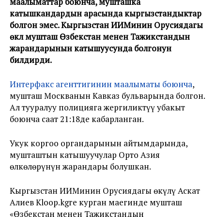
маалыматтар боюнча, мушташка
катышкандардын арасында кыргызстандыктар
болгон эмес. Кыргызстан ИИМинин Орусиядагы
өкүлү мушташ Өзбекстан менен Тажикстандын
жарандарынын катышуусунда болгонун
билдирди.
Интерфакс агенттигинин маалыматы боюнча
,
мушташ Москванын Кавказ бульварында болгон.
Ал тууралуу полицияга жергиликтүү убакыт
боюнча саат 21:18де кабарланган.
Укук коргоо органдарынын айтымдарында,
мушташтын катышуучулар Орто Азия
өлкөлөрүнүн жарандары болушкан.
Кыргызстан ИИМинин Орусиядагы өкүлү Аскат
Алиев Kloop.kgге курган маегинде мушташ
«Өзбекстан менен Тажикстандын