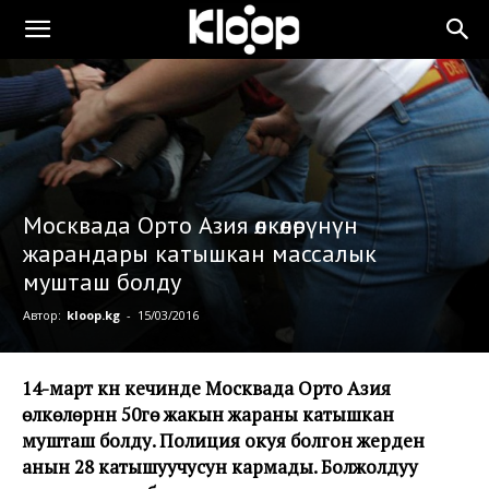
Москвада Орто Азия өлкөлөрүнүн
жарандары катышкан массалык
мушташ болду
Автор:
kloop.kg
-
15/03/2016
14-март күнү кечинде Москвада Орто Азия
өлкөлөрүнүн 50гө жакын жараны катышкан
мушташ болду. Полиция окуя болгон жерден
анын 28 катышуучусун кармады. Болжолдуу