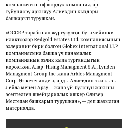
компаниясын офшордук компаниялар
түйүндөрү аркылуу Алиевдин кыздары
башкарып турушкан.
«OCCRP тарабынан жүргүзүлгөн буга чейинки
иликтөөлөр Redgold Estates Ltd. компаниясынын
ээлеринин бири болгон Globex International LLP
компаниясына башка үч панамалык
компаниянын ээлик кыла тургандыгын
көрсөткөн. Алар: Hising Managment S.A., Lynden
Managment Group Inc. жана Arblos Managment
Corp. Өз кезегинде аларды Алиевдин эки кызы —
Лейла менен Арзу — жана үй-бүлөнүн жакыны
эсептелген швейцариялык ишкер Оливер
Местелан башкарып турушкан», — деп жазылган
материалда.