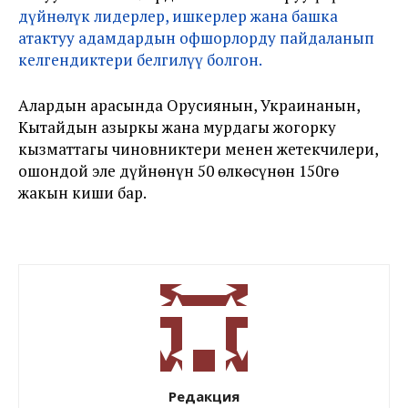
дүйнөлүк лидерлер, ишкерлер жана башка
атактуу адамдардын офшорлорду пайдаланып
келгендиктери белгилүү болгон.
Алардын арасында Орусиянын, Украинанын,
Кытайдын азыркы жана мурдагы жогорку
кызматтагы чиновниктери менен жетекчилери,
ошондой эле дүйнөнүн 50 өлкөсүнөн 150гө
жакын киши бар.
Редакция