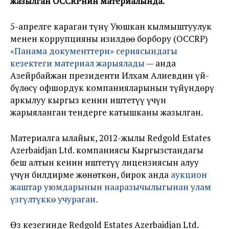
жазылган OCCRPнин материалында.
5-апрелге караган түнү Уюшкан кылмыштуулук
менен коррупцияны изилдөө борбору
(OCCRP)
«Панама документтери» сериясындагы
кезектеги материал жарыялады
— анда
Азейрбайжан президенти Илхам Алиевдин үй-
бүлөсү офшордук компанияларынын түйүндөрү
аркылуу кыргыз кенин иштетүү үчүн
жарыяланган тендерге катышканы жазылган.
Материалга ылайык, 2012-жылы Redgold Estates
Azerbaidjan Ltd. компаниясы Кыргызстандагы
беш алтын кенин иштетүү лицензиясын алуу
үчүн билдирме жөнөткөн, бирок анда
аукцион
жаштар уюмдарынын нааразычылыгынан улам
үзгүлтүккө учураган.
Өз кезегинде Redgold Estates Azerbaidjan Ltd.