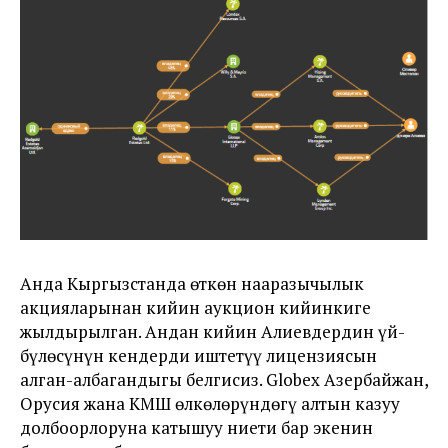
Анда Кыргызстанда өткөн нааразычылык
акцияларынан кийин аукцион кийинкиге
жылдырылган. Андан кийин Алиевдердин үй-
бүлөсүнүн кендерди иштетүү лицензиясын
алган-албагандыгы белгисиз. Globex Азербайжан,
Орусия жана КМШ өлкөлөрүндөгү алтын казуу
долбоорлоруна катышуу ниети бар экенин