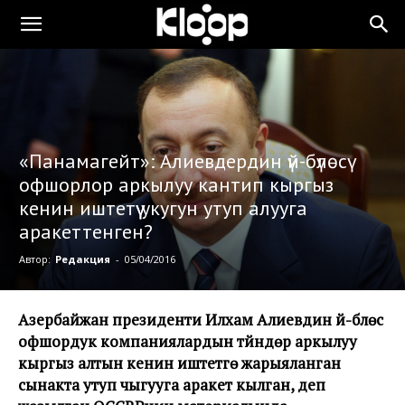
«Панамагейт»: Алиевдердин үй-бүлөсү
офшорлор аркылуу кантип кыргыз
кенин иштетүү укугун утуп алууга
аракеттенген?
Автор:
Редакция
-
05/04/2016
Азербайжан президенти Илхам Алиевдин үй-бүлөсү
офшордук компаниялардын түйүндөрү аркылуу
кыргыз алтын кенин иштетүүгө жарыяланган
сынакта утуп чыгууга аракет кылган, деп