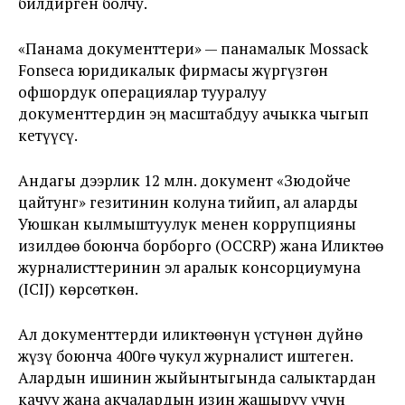
билдирген болчу.
«Панама документтери» — панамалык Mossack
Fonseca юридикалык фирмасы жүргүзгөн
офшордук операциялар тууралуу
документтердин эң масштабдуу ачыкка чыгып
кетүүсү.
Андагы дээрлик 12 млн. документ «Зюдойче
цайтунг» гезитинин колуна тийип, ал аларды
Уюшкан кылмыштуулук менен коррупцияны
изилдөө боюнча борборго (OCCRP) жана Иликтөө
журналисттеринин эл аралык консорциумуна
(ICIJ) көрсөткөн.
Ал документтерди иликтөөнүн үстүнөн дүйнө
жүзү боюнча 400гө чукул журналист иштеген.
Алардын ишинин жыйынтыгында салыктардан
качуу жана акчалардын изин жашыруу үчүн