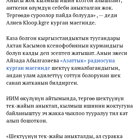
Анысы жок кылмыш ишин козгой алышпайт,
анткени өлүмдүн себеби аныкталган жок.
Тергөөдө суроолор пайда болууда» , — деди
Алиев Kloop.kgге курган маегинде.
Каза болгон кыргызстандыктын туугандары
Актан Касымов ксенофобиянын курмандыгы
болуп калды деп эсептеп жатышат. Анын эжеси
Айзада Абылгазиева
«Азаттык» радиосуна
курган маегинде
шектүү камалбагандыгын,
андан улам адилеттүү соттун болорунан шек
санап жатканын билдирген.
ИИМ өкүлүнүн айтымында, тергөө шектүүнүн
тек-жайын аныктап, кылмыш ишинин жоктугуна
байланыштуу эч жакка чыкпоо тууралуу тил кат
алып бошоткон.
«Шектүүнүн тек-жайы аныкталды, ал суракка