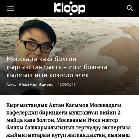
Москвада каза болгон
кыргызстандыктын иши боюнча
кылмыш иши козголо элек
Автор:
Айжамал Идирис
-
12/05/2016
Кыргызстандык Актан Касымов Москвадагы
кафелердин бириндеги мушташтан кийин 2-
майда каза болгон. Москванын Ички иштер
башкы башкармалыгынын тергөөчүлөрү экспертиза
жыйынтыктарын күтүп жаткандыктан, кылмыш