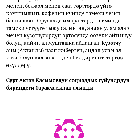
менен, болжол менен саат төрттөрдө үйгө
камынышып, кафенин ичинде тамеки чегип
башташкан. Орусияда имараттардын ичинде
тамеки чегүүгө тыюу салынган, андан улам алар
менен күзөтчүлөрдүн ортосунда оозеки айтышуу
болуп, кийин ал мушташка айланган. Күзөтчү
аны (Актанды) чаап жиберген, андан улам ал
каза болуп калган», — деп билдиришти тергөө
өкүлдөрү.
Сүрөт Актан Касымовдун социалдык түйүндөрдүн
бириндеги баракчасынан алынды