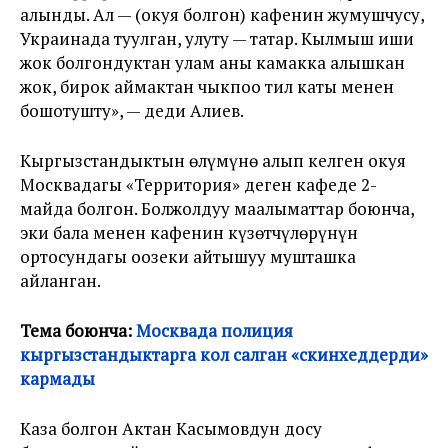
алынды. Ал — (окуя болгон) кафенин жумушчусу,
Украинада туулган, улуту — татар. Кылмыш иши
жок болгондуктан улам аны камакка алышкан
жок, бирок аймактан чыкпоо тил каты менен
бошотушту», — деди Алиев.
Кыргызстандыктын өлүмүнө алып келген окуя
Москвадагы «Территория» деген кафеде 2-
майда болгон. Болжолдуу маалыматтар боюнча,
эки бала менен кафенин күзөтчүлөрүнүн
ортосундагы оозеки айтышуу мушташка
айланган.
Тема боюнча:
Москвада полиция
кыргызстандыктарга кол салган «скинхеддерди»
кармады
Каза болгон Актан Касымовдун досу