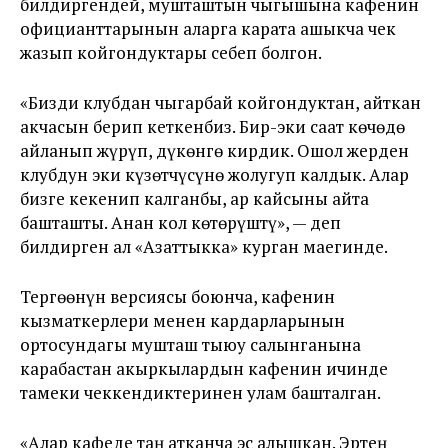
билдиргендей, мушташтын чыгышына кафенин
официанттарынын аларга карата ашыкча чек
жазып койгондуктары себеп болгон.
«
Бизди клубдан чыгарбай койгондуктан, айткан
акчасын берип кеткенбиз. Бир-эки саат көчөдө
айланып жүрүп, дүкөнгө кирдик. Ошол жерден
клубдун эки күзөтчүсүнө жолугуп калдык. Алар
бизге кекенип калганбы, ар кайсыны айта
башташты. Анан кол көтөрүштү
», — деп
билдирген ал «Азаттыкка» курган маегинде.
Тергөөнүн версиясы боюнча, кафенин
кызматкерлери менен кардарларынын
ортосундагы мушташ тыюу салынганына
карабастан акыркылардын кафенин ичинде
тамеки чеккендиктеринен улам башталган.
«Алар кафеде таң атканча эс алышкан. Эртең