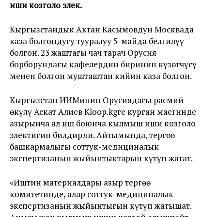
иши козголо элек.
Кыргызстандык Актан Касымовдун Москвада
каза болгондугу тууралуу 5-майда белгилүү
болгон. 23 жаштагы чач тарач Орусия
борборундагы кафелердин биринин күзөтчүсү
менен болгон мушташтан кийин каза болгон.
Кыргызстан ИИМинин Орусиядагы расмий
өкүлү Аскат Алиев Kloop.kgге курган маегинде
азырынча ал иш боюнча кылмыш иши козголо
электигин билдирди. Айтымында, тергөө
башкармалыгы соттук-медициналык
экспертизанын жыйынтыктарын күтүп жатат.
«Иштин материалдары азыр тергөө
комитетинде, алар соттук-медициналык
экспертизанын жыйынтыгын күтүп жатышат.