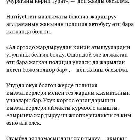
учураганы көрүнүп турат», — деп жазды басылма.
Hurriyetтин маалыматы боюнча, жардыруу
аялдаманын жанынан полиция автобусу өтүп бара
жатканда болгон.
«Ал ортодо жардыруудан кийин атышуулардын
угулганы белгилүү болду. Ошондой эле ал жактан
өтүп бара жаткан полиция унаасы да жарылган
деген божомолдор бар» , — деп жазды басылма.
Учурда окуя болгон жерде полиция
кызматкерлери менен тез жардам кызматынын
унаалары бар. Укук коргоо органдарынын
кызматкерлери аймакты курчоого алышты.
Азырынча жардыруу үчүн жоопкерчиликти эч ким
өзүнө ала элек.
Стамбул аялдамасындагы жардыруу — акыркы