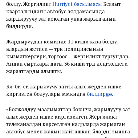
болду. Жергиликтүү
Hurriyet басылмасы
Беязыт
кварталындагы автобус аялдамасында
жардыруучу зат коюлган унаа жарылганын
билдирди.
Жардыруудан кеминде 11 киши каза болду,
алардын жетиси — түрк полициясынын
кызматкерлери, төртөөсү — жергиликтүү тургундар.
Андан сырткары дагы 36 киши түрдүү деңгээлдеги
жарааттарды алышты.
Би-би-си жарылуучу затты алыс жерден ишке
киргизген болуулары мүмкүндүгүн
билдирүүдө.
«Болжолдуу маалыматтар боюнча, жарылуучу зат
алыс жерден ишке киргизилген. Жергиликтүү
телеканалдан көрсөтүлгөн кадрларда жарылган
автобус менен жакын жайгашкан үйлөрдүн зыянга