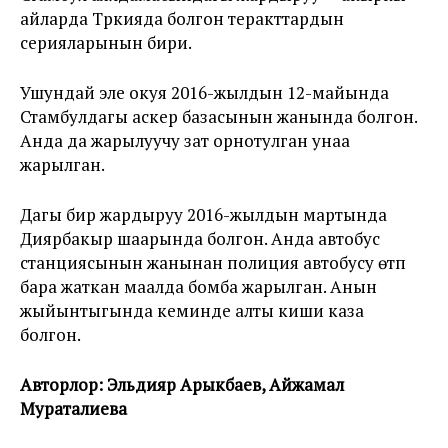
айларда Түркияда болгон теракттардын
серияларынын бири.
Ушундай эле окуя 2016-жылдын 12-майында
Стамбулдагы аскер базасынын жанында болгон.
Анда да жарылуучу зат орнотулган унаа
жарылган.
Дагы бир жардыруу 2016-жылдын мартында
Диярбакыр шаарында болгон. Анда автобус
станциясынын жанынан полиция автобусу өтүп
бара жаткан маалда бомба жарылган. Анын
жыйынтыгында кеминде алты киши каза
болгон.
Авторлор: Эльдияр Арыкбаев, Айжамал
Мураталиева