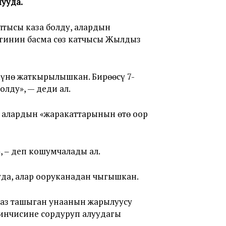
нууда.
тысы каза болду, алардын
игинин басма сөз катчысы Жылдыз
үнө жаткырылышкан. Бирөөсү 7-
лду», — деди ал.
 алардын «жаракаттарынын өтө оор
, ‒ деп кошумчалады ал.
уда, алар ооруканадан чыгышкан.
газ ташыган унаанын жарылуусу
кинчисине сордуруп алуудагы