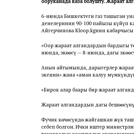
ооруканада каза болушту. Жараат ал
6-июнда Бишкектеги газ ташыган ун
денелеринин 90-100 пайызы күйүп к
Айгерчинова Kloop.kgнин кабарчысы
«Оор жараат алгандардын бардыгы т
июнда, экөөсү — 8-июнда, дагы экөө
Анын айтымында, дарыгерлер жараат
экенин» жана «аман калуу мүмкүндү
«Бирок алар баары бир жараат алган
Жараат алгандардын дагы бешөөсүнү
Фучик көчөсүндө жайгашкан жүк таш
себеп болгон. Ички иштер министрл
техникалык коопсуздук эрежелерини