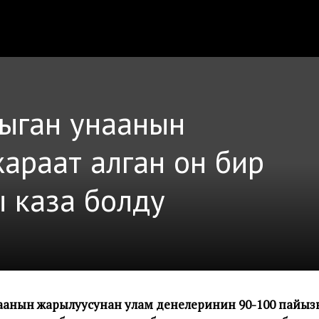
шыган унаанын
араат алган он бир
 каза болду
аанын жарылуусунан улам денелеринин 90-100 пайызы