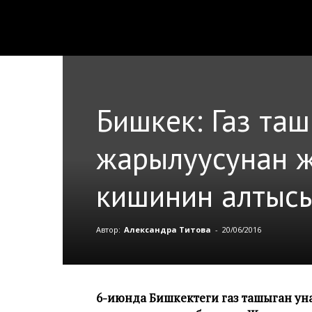
Бишкек: Газ та
жарылуусунан ж
кишинин алтысы
Автор:
Александра Титова
-
20/06/2016
6-июнда Бишкектеги газ ташыган ун