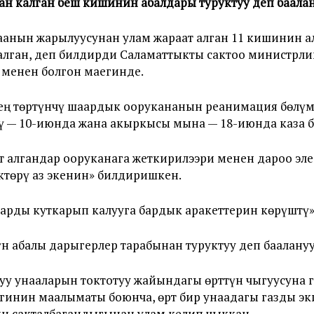
ган калган беш кишинин абалдары туруктуу деп баала
аанын жарылуусунан улам жараат алган 11 кишинин ал
алган, деп билдирди Саламаттыкты сактоо министрл
 менен болгон маегинде.
ең төртүнчү шаардык оорукананын реанимация бөлүм
сү — 10-июнда жана акыркысы мына — 18-июнда каза бо
 алгандар ооруканага жеткирилээри менен дароо эле
ктөрү аз экенин» билдиришкен.
дарды куткарып калууга бардык аракеттерин көрүштү»
н абалы дарыгерлер тарабынан туруктуу деп баалану
уу унааларын токтотуу жайындагы өрттүн чыгуусуна 
игинин маалыматы боюнча, өрт бир унаадагы газды э
н сакталбагандыгынан улам келип чыккан.