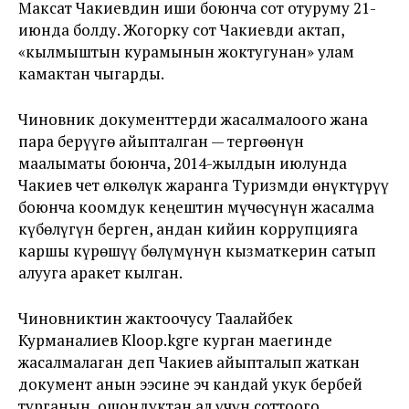
Максат Чакиевдин иши боюнча сот отуруму 21-
июнда болду. Жогорку сот Чакиевди актап,
«кылмыштын курамынын жоктугунан» улам
камактан чыгарды.
Чиновник документтерди жасалмалоого жана
пара берүүгө айыпталган — тергөөнүн
маалыматы боюнча, 2014-жылдын июлунда
Чакиев чет өлкөлүк жаранга Туризмди өнүктүрүү
боюнча коомдук кеңештин мүчөсүнүн жасалма
күбөлүгүн берген, андан кийин коррупцияга
каршы күрөшүү бөлүмүнүн кызматкерин сатып
алууга аракет кылган.
Чиновниктин жактоочусу Таалайбек
Курманалиев Kloop.kgге курган маегинде
жасалмалаган деп Чакиев айыпталып жаткан
документ анын ээсине эч кандай укук бербей
турганын, ошондуктан ал үчүн соттоого