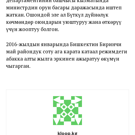
департаментинин башчысы кызматында
министрдин орун басары даражасында иштеп
жаткан. Ошондой эле ал Бүткүл дүйнөлүк
көчмөндөр оюндарын уюштуруу жана өткөрүү
үчүн жооптуу болгон.
2016-жылдын январында Бишкектин Биринчи
май райондук соту ага карата катаал режимдеги
абакка алты жылга эркинен ажыратуу өкүмүн
чыгарган.
kloop.kg