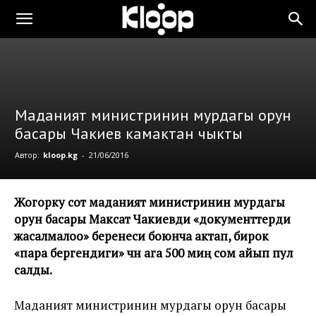
Маданият министринин мурдагы орун
басары Чакиев камактан чыкты
Автор:
kloop.kg
-
21/06/2016
Жогорку сот маданият министринин мурдагы
орун басары Максат Чакиевди «документтерди
жасалмалоо» беренеси боюнча актап, бирок
«пара бергендиги» үчүн ага 500 миң сом айып пул
салды.
Маданият министринин мурдагы орун басары