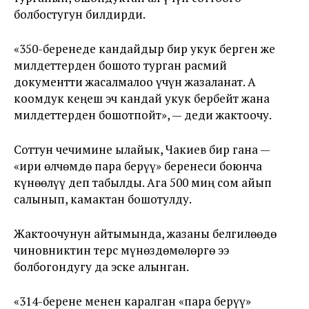
болбостугун билдирди.
«350-беренеде кандайдыр бир укук берген же
милдеттерден бошото турган расмий
документти жасалмалоо үчүн жазаланат. А
коомдук кеңеш эч кандай укук бербейт жана
милдеттерден бошотпойт», — деди жактоочу.
Соттун чечимине ылайык, Чакиев бир гана —
«ири өлчөмдө пара берүү» беренеси боюнча
күнөөлүү деп табылды. Ага 500 миң сом айып
салынып, камактан бошотулду.
Жактоочунун айтымында, жазаны белгилөөдө
чиновниктин терс мүнөздөмөлөргө ээ
болбогондугу да эске алынган.
«314-берене менен каралган «пара берүү»