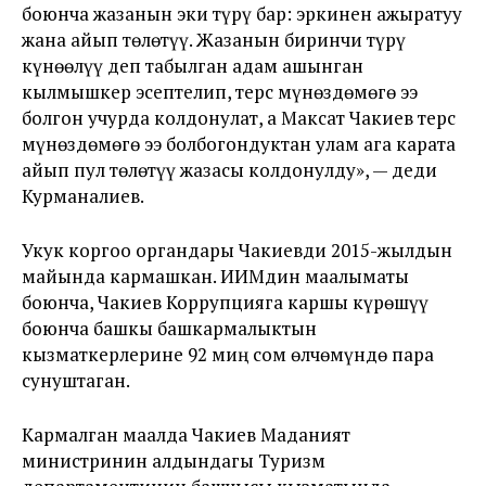
боюнча жазанын эки түрү бар: эркинен ажыратуу
жана айып төлөтүү. Жазанын биринчи түрү
күнөөлүү деп табылган адам ашынган
кылмышкер эсептелип, терс мүнөздөмөгө ээ
болгон учурда колдонулат, а Максат Чакиев терс
мүнөздөмөгө ээ болбогондуктан улам ага карата
айып пул төлөтүү жазасы колдонулду», — деди
Курманалиев.
Укук коргоо органдары Чакиевди 2015-жылдын
майында кармашкан. ИИМдин маалыматы
боюнча, Чакиев Коррупцияга каршы күрөшүү
боюнча башкы башкармалыктын
кызматкерлерине 92 миң сом өлчөмүндө пара
сунуштаган.
Кармалган маалда Чакиев Маданият
министринин алдындагы Туризм