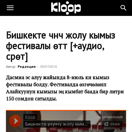
Бишкекте үчүнчү жолу кымыз
фестивалы өттү [+аудио,
сүрөт]
Автор:
Редакция
-
09/07/2016
Дасмиа эс алуу жайында 8-июль күнү кымыз
фестивалы болду. Фестивалда өзгөчөлөнүп
Алайкуунун кымызы эң кымбат баада бир литри
150 сомдон сатылды.