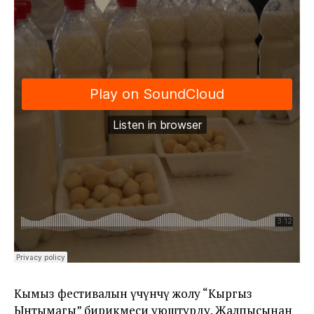
Кымыз фестивалын үчүнчү жолу “Кыргыз
Ынтымагы” бирикмеси уюштурду. Жалпысынан