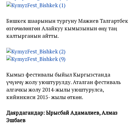
Бишкек шаарынын тургуну Мажиев Талгартбек
өзгөчөлөнгөн Алайкуу кымызынын өңү таң
калтырганын айтты.
Кымыз фестивалы быйыл Кыргызстанда
үчүнчү жолу уюштурулду. Аталган фестиваль
алгачкы жолу 2014-жылы уюштурулса,
кийинкиси 2015- жылы өткөн.
Даярдагандар: Ырысбай Адамалиев, Алмаз
Эшбаев