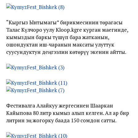
“Кыргыз Ынтымагы” бирикмесинин төрагасы
Талас Күлчоро уулу Kloop.kgге курган маегинде,
кымыздын баркы түшүп бара жатканын,
ошондуктан иш-чаранын максаты улуттук
суусундуктун деңгээлин көтөрүү экенин айтты.
Фестивалга Алайкуу жергесинен Шааркан
Кайыпова 80 литр кымыз алып келген. Ал ар бир
литрин эң жогорку баада 150 сомдон сатты.