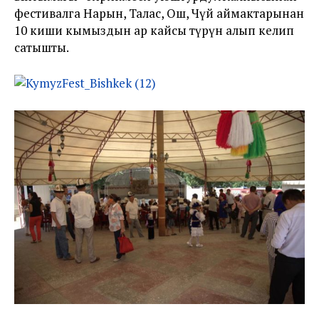
фестивалга Нарын, Талас, Ош, Чүй аймактарынан
10 киши кымыздын ар кайсы түрүн алып келип
сатышты.