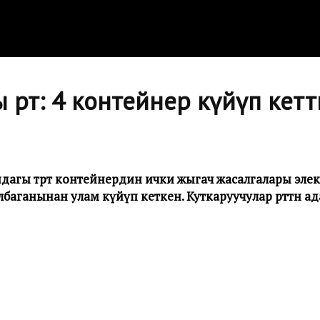
өрт: 4 контейнер күйүп кет
агы төрт контейнердин ички жыгач жасалгалары элек
баганынан улам күйүп кеткен. Куткаруучулар өрттөн