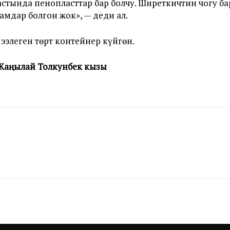
тында пенопласттар бар болчу. Ширеткичтин чогу ба
мдар болгон жок», — деди ал.
ээлеген төрт контейнер күйгөн.
 Жаңылай Толкунбек кызы