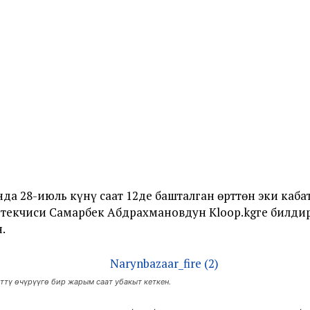
 28-июль күнү саат 12де башталган өрттөн эки кабат
текчиси Самарбек Абдрахмановдун Kloop.kgге билдир
.
ттү өчүрүүгө бир жарым саат убакыт кеткен.