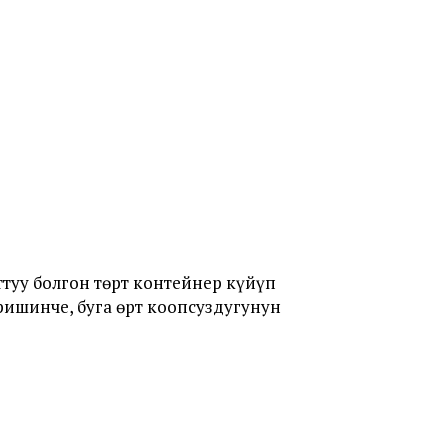
туу болгон төрт контейнер күйүп
ишинче, буга өрт коопсуздугунун