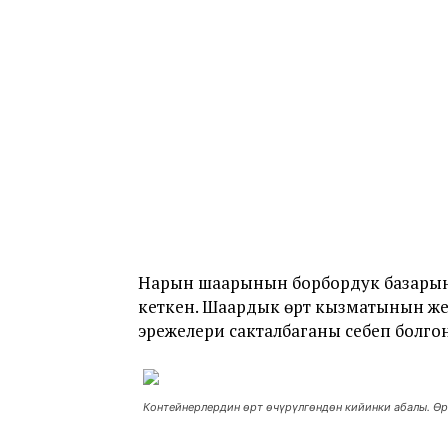
Нарын шаарынын борбордук базарында
кеткен. Шаардык өрт кызматынын же
эрежелери сакталбаганы себеп болгон
Контейнерлердин өрт өчүрүлгөндөн кийинки абалы. Өр