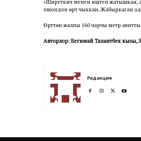
«Ширеткич менен иштеп жатышкан, ас
ошондон өрт чыккан. Жабыркаган ада
Өрттөн жалпы 160 чарчы метр аянтты 
Авторлор: Бегимай Талантбек кызы,
Редакция