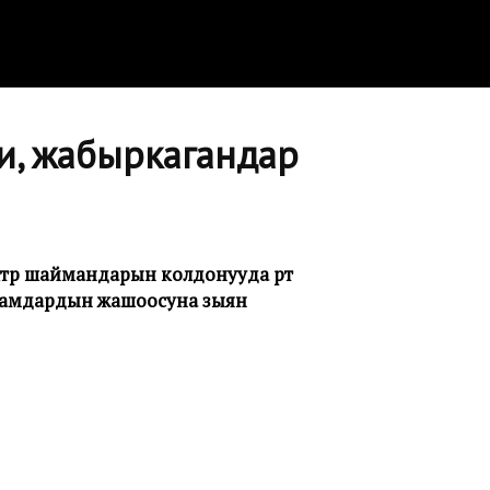
ти, жабыркагандар
тр шаймандарын колдонууда өрт
 адамдардын жашоосуна зыян