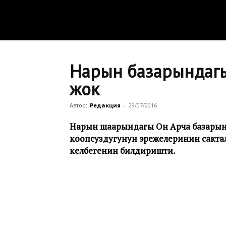
Нарын базарындагы 
жок
Автор:
Редакция
-
29/07/2016
Нарын шаарындагы Он Арча базарынд
коопсуздугунун эрежелеринин сактал
келбегенин билдиришти.