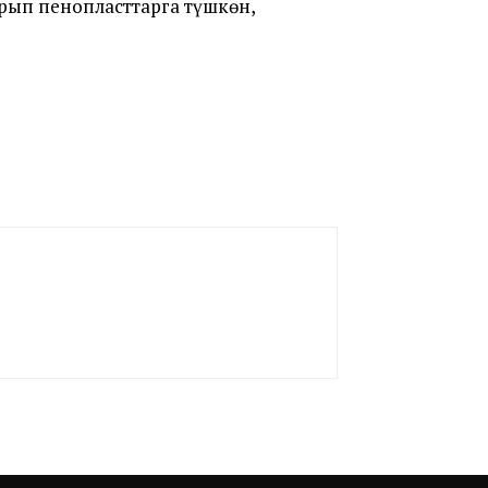
рып пенопласттарга түшкөн,