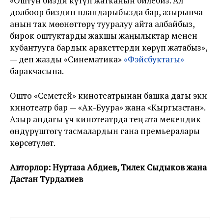
«Оштун бизди күтүп жатканын билебиз. Ал
долбоор биздин пландарыбызда бар, азырынча
анын так мөөнөттөрү тууралуу айта албайбыз,
бирок оштуктарды жакшы жаңылыктар менен
кубантууга бардык аракеттерди көрүп жатабыз»,
— деп жазды «Синематика»
«Фэйсбуктагы»
баракчасына.
Ошто «Семетей» кинотеатрынан башка дагы эки
кинотеатр бар — «Ак-Буура» жана «Кыргызстан».
Азыр андагы үч кинотеатрда тең ата мекендик
өндүрүштөгү тасмалардын гана премьералары
көрсөтүлөт.
Авторлор: Нуртаза Абдиев, Тилек Сыдыков жана
Дастан Турдалиев