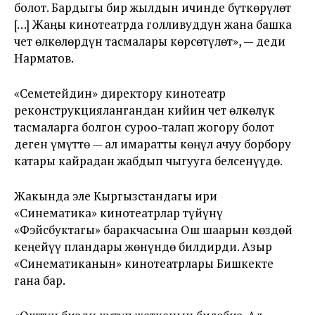
болот. Бардыгы бир жылдын ичинде бүткөрүлөт
[…] Жаңы кинотеатрда голливуддун жана башка
чет өлкөлөрдүн тасмалары көрсөтүлөт», — деди
Нарматов.
«Семетейдин» директору кинотеатр
реконструкциялангандан кийин чет өлкөлүк
тасмаларга болгон суроо-талап жогору болот
деген үмүттө — ал имаратты көңүл ачуу борбору
катары кайрадан жабдып чыгууга белсенүүдө.
Жакында эле Кыргызстандагы ири
«Синематика» кинотеатрлар түйүнү
«Фэйсбуктагы» баракчасына Ош шаарын көздөй
кеңейүү пландары жөнүндө билдирди. Азыр
«Синематиканын» кинотеатрлары Бишкекте
гана бар.