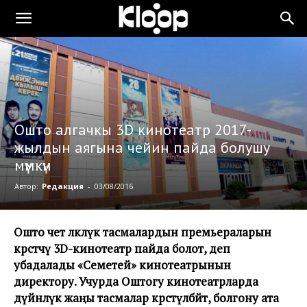
Ошто алгачкы 3D кинотеатр 2017-
жылдын аягына чейин пайда болушу
мүмкүн
Автор:
Редакция
-
03/08/2016
Ошто чет өлкөлүк тасмалардын премьераларын
көрсөтчү
3D-кинотеатр пайда болот, деп
убадалады «Семетей» кинотеатрынын
директору. Учурда Оштогу кинотеатрларда
дүйнөлүк жаңы тасмалар көрсөтүлбөйт, болгону ата