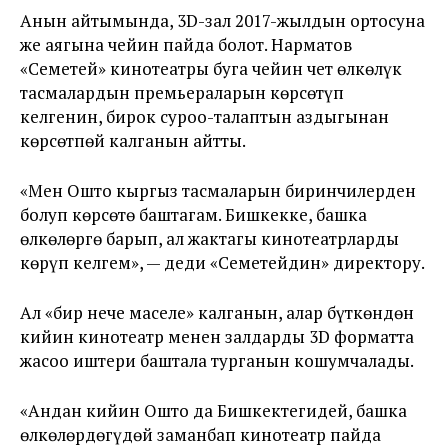
Анын айтымында, 3D-зал 2017-жылдын ортосуна
же аягына чейин пайда болот. Нарматов
«Семетей» кинотеатры буга чейин чет өлкөлүк
тасмалардын премьераларын көрсөтүп
келгенин, бирок суроо-талаптын аздыгынан
көрсөтпөй калганын айтты.
«Мен Ошто кыргыз тасмаларын биринчилерден
болуп көрсөтө баштагам. Бишкекке, башка
өлкөлөргө барып, ал жактагы кинотеатрларды
көрүп келгем», — деди «Семетейдин» директору.
Ал «бир нече маселе» калганын, алар бүткөндөн
кийин кинотеатр менен залдарды 3D форматта
жасоо иштери баштала турганын кошумчалады.
«Андан кийин Ошто да Бишкектегидей, башка
өлкөлөрдөгүдөй заманбап кинотеатр пайда