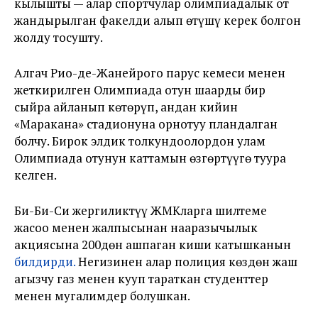
кылышты — алар спортчулар олимпиадалык от
жандырылган факелди алып өтүшү керек болгон
жолду тосушту.
Алгач Рио-де-Жанейрого парус кемеси менен
жеткирилген Олимпиада отун шаарды бир
сыйра айланып көтөрүп, андан кийин
«Маракана» стадионуна орнотуу пландалган
болчу. Бирок элдик толкундоолордон улам
Олимпиада отунун каттамын өзгөртүүгө туура
келген.
Би-Би-Си жергиликтүү ЖМКларга шилтеме
жасоо менен жалпысынан нааразычылык
акциясына 200дөн ашпаган киши катышканын
билдирди.
Негизинен алар полиция көздөн жаш
агызчу газ менен кууп тараткан студенттер
менен мугалимдер болушкан.