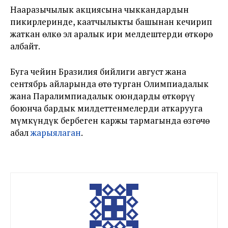
Нааразычылык акциясына чыккандардын
пикирлеринде, каатчылыкты башынан кечирип
жаткан өлкө эл аралык ири мелдештерди өткөрө
албайт.
Буга чейин Бразилия бийлиги август жана
сентябрь айларында өтө турган Олимпиадалык
жана Паралимпиадалык оюндарды өткөрүү
боюнча бардык милдеттенмелерди аткарууга
мүмкүндүк бербеген каржы тармагында өзгөчө
абал
жарыялаган
.