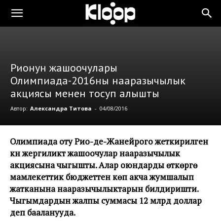
Рионун жашоочулары
Олимпиада-2016ны нааразычылык
акциясы менен тосуп алышты
Автор:
Александра Титова
-
04/08/2016
Олимпиада оту Рио-де-Жанейрого жеткирилген
күнү жергиликтүү жашоочулар нааразычылык
акциясына чыгышты. Алар оюндарды өткөрүүгө
мамлекеттик бюджеттен көп акча жумшалып
жатканына нааразычылыктарын билдиришти.
Чыгымдардын жалпы суммасы 12 млрд доллар
деп бааланууда.