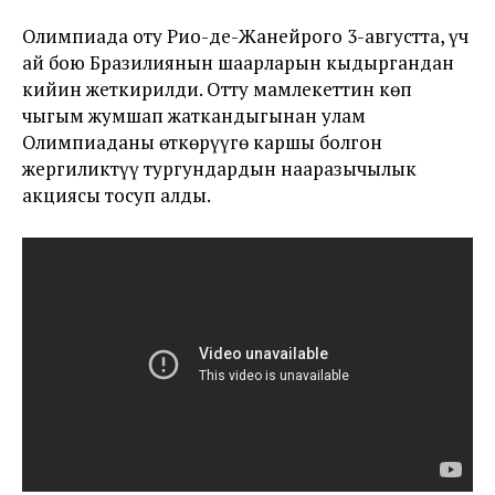
Олимпиада оту Рио-де-Жанейрого 3-августта, үч
ай бою Бразилиянын шаарларын кыдыргандан
кийин жеткирилди. Отту мамлекеттин көп
чыгым жумшап жаткандыгынан улам
Олимпиаданы өткөрүүгө каршы болгон
жергиликтүү тургундардын нааразычылык
акциясы тосуп алды.