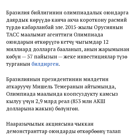
Бразилия бийлигинин олимпиадалык оюндарга
даярдык көрүүдө канча акча короткону расмий
түрдө кабарланбай эле. 2015-жылы Орусиянын
ТАСС маалымат агенттиги Олимпиада
оюндарын өткөрүүгө кетчү чыгымдар 12
миллиард долларга бааланып, анын жарымынан
көбүн — 57 пайызын — жеке инвестициялар түзө
турганын
билдирген
.
Бразилиянын президентинин милдетин
аткаруучу Мишель Темеранын айтымында,
Олимпиада маалында коопсуздукту камсыз
кылуу үчүн 2,9 млрд реал (853 млн АКШ
долларына жакын) бөлүнгөн.
Нааразычылык акциясына чыккан
демонстранттар оюндарды өткөрбөөнү талап