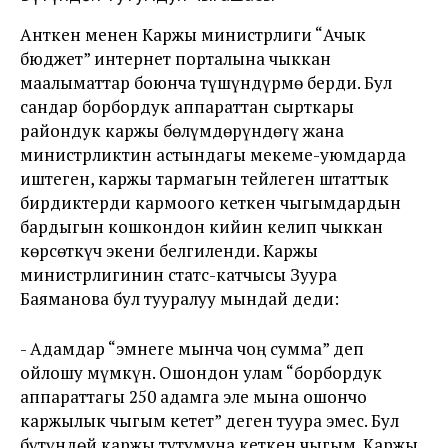
Анткен менен Каржы министрлиги “Ачык
бюджет” интернет порталына чыккан
маалыматтар боюнча түшүндүрмө берди. Бул
сандар борбордук аппараттан сырткары
райондук каржы бөлүмдөрүндөгү жана
министрликтин астындагы мекеме-уюмдарда
иштеген, каржы тармагын тейлеген штаттык
бирдиктерди кармоого кеткен чыгымдардын
бардыгын кошкондон кийин келип чыккан
көрсөткүч экени белгиленди. Каржы
министрлигинин статс-катчысы Зуура
Баяманова бул тууралуу мындай деди:
- Адамдар “эмнеге мынча чоң сумма” деп
ойлошу мүмкүн. Ошондон улам “борбордук
аппараттагы 250 адамга эле мына ошончо
каржылык чыгым кетет” деген туура эмес. Бул
бүтүндөй каржы тутумуна кеткен чыгым. Каржы