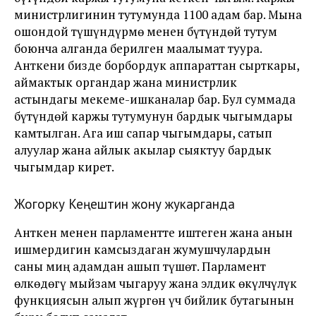
министрлигинин тутумунда 1100 адам бар. Мына
ошондой түшүндүрмө менен бүтүндөй тутум
боюнча алганда берилген маалымат туура.
Анткени бизде борбордук аппараттан сырткары,
аймактык органдар жана министрлик
астындагы мекеме-ишканалар бар. Бул суммада
бүтүндөй каржы тутумунун бардык чыгымдары
камтылган. Ага иш сапар чыгымдары, сатып
алуулар жана айлык акылар сыяктуу бардык
чыгымдар кирет.
Жогорку Кеңештин жону жукарганда
Анткен менен парламентте иштеген жана анын
ишмердигин камсыздаган жумушчулардын
саны миң адамдан ашып түшөт. Парламент
өлкөдөгү мыйзам чыгаруу жана элдик өкүлчүлүк
функциясын алып жүргөн үч бийлик бутагынын