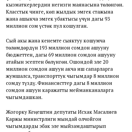
кызматкерлердин негизги маянасына төлөнгөн.
Класстык чинге, көп жылдык эмгек стажына
жана ашыкча эмгек убактысы үчүн дагы 93
миллион сом үстөк пул кошулган.
Сый акы жана кенемте сыяктуу кошумча
төлөмдөрдүн 193 миллион сомдон ашууну
бюджеттен, дагы 69 миллион сомдон ашууну
атайын эсептен бөлүнгөн. Ошондой эле 20
миллион сомдон ашуун акча иш сапарларга
жумшалса, транспорттук чыгымдар 8 миллион
сомду түздү. Финансисттер дагы 8 миллион
сомдон ашуун каражатты мейманканаларга
чыгымдашкан.
Жогорку Кеңештин депутаты Исхак Масалиев
Каржы министрлиги мындай олчойгон
чыгымдарды эбак эле мыйзамдаштырып