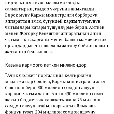
порталына чыккан маалыматтарды
салыштырып, талдоо учурунда аныкталды.
Бирок муну Каржы министрлиги борбордук
аппараттын эмес, бүтүндөй каржы тутумунун
чыгымдары катары түшүндүрмө берди. Анткен
менен Жогорку Кеңештин аппаратынан анын
чыгымы кыскарганы менен башка мамлекеттик
органдардын чыгашалары жогору бойдон калып
жатканын белгилешти.
Казына кармоого кеткен миллиондор
“Ачык бюджет” порталында келтирилген
маалыматтар боюнча, Каржы министрлиги жыл
башынан бери 900 миллион сомдон ашуун
каражат чыгымдаган. Анын 490 миллион сомго
жакын бюджеттик каражаты жана 75 миллион
сомдон ашуун атайын каражаты айлык акы
фондун түзөт. 204 миллион сомдон ашууну