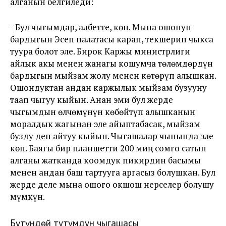
алганын белгиледи:
- Бул чыгымдар, албетте, көп. Мына ошонун
бардыгын Эсеп палатасы карап, текшерип чыкса
туура болот эле. Бирок Каржы министрлиги
айлык акы менен жанагы кошумча төлөмдөрдүн
бардыгын мыйзам жолу менен көтөрүп алышкан.
Ошондуктан андан каржылык мыйзам бузууну
таап чыгуу кыйын. Анан эми бул жерде
чыгымдын өлчөмүнүн көбөйтүп алышканын
моралдык жагынан эле айыптабасак, мыйзам
бузду деп айтуу кыйын. Чыгашалар чынында эле
көп. Баягы бир планшетти 200 миң сомго сатып
алганы жатканда коомдук пикирдин басымы
менен андан баш тартууга аргасыз болушкан. Бул
жерде деле мына ошого окшош нерселер болушу
мүмкүн.
Бүтүндөй тутумдун чыгашасы