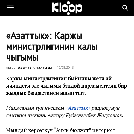
«Азаттык»: Каржы
министрлигинин калың
чыгымы
Автор:
Азаттык үналгысы
-
10/08/2016
Каржы министрлигинин быйылкы жети ай
ичиндеги эле чыгымы бүтүндөй парламенттин бир
жылдык бюджетинен ашып түштү.
Макаланын түп нускасы
«Азаттык»
радиосунун
сайтына чыккан. Автору Кубынычбек Жолдошов.
Мындай көрсөткүч “Ачык бюджет” интернет