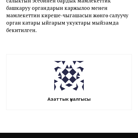
салыктын эсебинен бардык мамлекеттик
башкаруу органдарын каржылоо менен
мамлекеттин киреше-чыгашасын жөнгө салуучу
орган катары ыйгарым укуктары мыйзамда
бекитилген.
Азаттык үналгысы