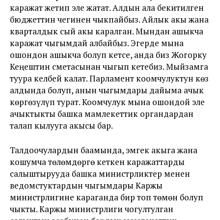
каражат жетип эле жатат. Алдын ала бекитилген
бюджеттин чегинен чыкпайбыз. Айлык акы жана
кварталдык сый акы каралган. Мындан ашыкча
каражат чыгымдай албайбыз. Эгерде мына
ошондон ашыкча болуп кетсе, анда биз Жогорку
Кеңештин сметасынан чыгып кетебиз. Мыйзамга
туура келбей калат. Парламент коомчулуктун көз
алдында болуп, анын чыгымдары дайыма ачык
көргөзүлүп турат. Коомчулук мына ошондой эле
ачыктыкты башка мамлекеттик органдардан
талап кылууга акысы бар.
Талдоочулардын баамында, эмгек акыга жана
кошумча төлөмдөргө кеткен каражаттарды
салыштырууда башка министрликтер менен
ведомстуктардын чыгымдары Каржы
министрлигине караганда бир топ төмөн болуп
чыкты. Каржы министрлиги чогултулган