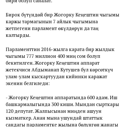
бири болуп саналат.
Бирок бүтүндөй бир Жогорку Кеңештин чыгымы
каржы тармагынын 7 айлык чыгымына
жетпегени парламент өкүлдөрүн да таң
калтырды.
Парламенттин 2016-жылга карата бир жылдык
чыгымы 777 миллион 400 миң сом болуп
бекитилген. Жогорку Кеңештин аппарат
жетекчиси Абдыманап Кутушев бул көрсөткүч
улам-улам кыскартуудан кийинки каражат
экенин белгиледи:
- Жогорку Кеңештин аппаратында 600 адам. Иш
башкармалыгында 300 киши. Мындан сырткары
120 депутат. Жалпысынан миңден ашуун
кызматкер. Анан мына ушундай штаттык
сандагы парламентке жылына бөлүнгөн жанагы